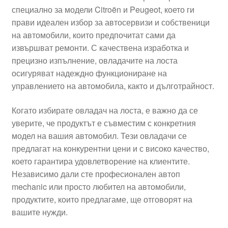
специално за модели Citroën и Peugeot, което ги
Моята сметка
прави идеален избор за автосервизи и собственици
на автомобили, които предпочитат сами да
Плащанията
извършват ремонти. С качествена изработка и
прецизно изпълнение, овладачите на лоста
Политика за поверителност
осигуряват надеждно функциониране на
управлението на автомобила, както и дълготрайност.
Правила и условия
Когато избирате овладач на лоста, е важно да се
уверите, че продуктът е съвместим с конкретния
Процедура за рекламации
модел на вашия автомобил. Тези овладачи се
предлагат на конкурентни цени и с високо качество,
Разгледайте
което гарантира удовлетворение на клиентите.
Независимо дали сте професионален автоп
Транспорт
mechanic или просто любител на автомобили,
продуктите, които предлагаме, ще отговорят на
вашите нужди.