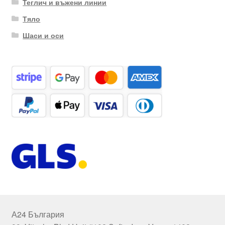
Теглич и въжени линии
Тяло
Шаси и оси
А24 България