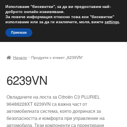
ДОСТАВКА от 12 лв.
Използваме "бисквитки", за да ви предоставим най-
доброто онлайн изживяване.
Доставка по целия свят
За повече информация относно това кои "бисквитки"
използваме или за да ги изключите, моля, вижте
settings
.
Skip
Skip
Menu
Приемам
to
to
navigation
content
Начало
Начало
Продукти с етикет „6239VN“
Доставка по целия свят
6239VN
Жалби
За нас
Овладачите на лоста за Citroën C3 PLURIEL
96488228XT 6239VN са важна част от
Количка
автомобилната система, която допринася за
безопасността и комфорта при управление на
Контакт
автомобила. Тези компоненти са проектирани