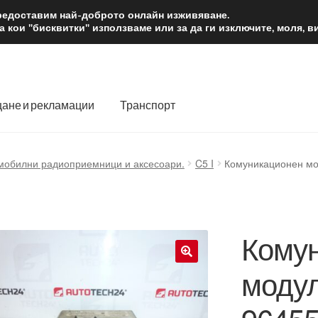
2 лв.
Доста
предоставим най-доброто онлайн изживяване.
 кои "бисквитки" използваме или за да ги изключите, моля, 
ане и рекламации
Транспорт
 нас
Количка
Контакт
Моята сметка
Плащанията
мобилни радиоприемници и аксесоари.
C5 I
Комуникационен мо
словия
Процедура за рекламации
Разгледайте
Транспорт
Кому
модул
🔍