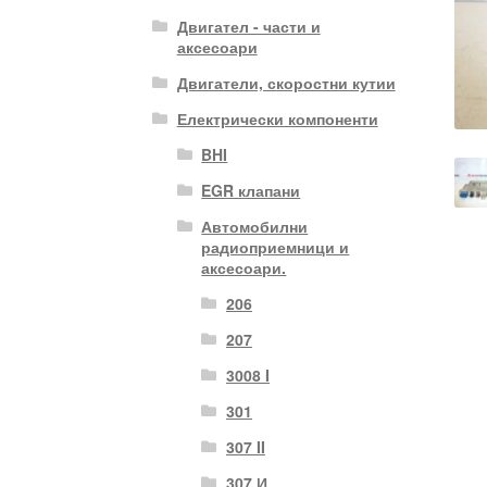
Двигател - части и
аксесоари
Двигатели, скоростни кутии
Електрически компоненти
BHI
EGR клапани
Автомобилни
радиоприемници и
аксесоари.
206
207
3008 I
301
307 II
307 И