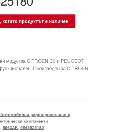
525180
, когато продуктът е наличен
ен модул за CITROEN C5 и PEUGEOT
 функционален. Произведен за CITROEN
,
Автомобилни радиоприемници и
ектрически компоненти
J
,
6563AK
,
9645525180