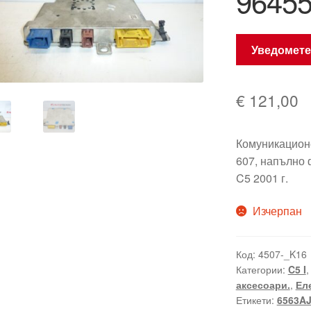
9645
Уведомете
€
121,00
Комуникацион
607, напълно
C5 2001 г.
Изчерпан
Код:
4507-_K16
Категории:
C5 I
аксесоари.
,
Ел
Етикети:
6563A