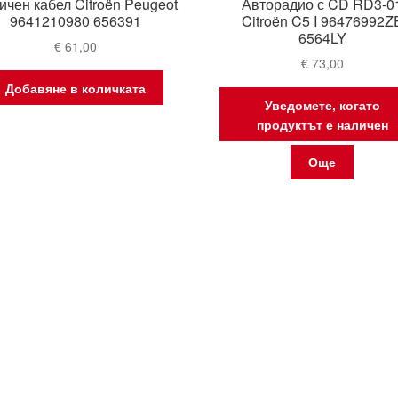
ичен кабел Citroën Peugeot
Авторадио с CD RD3-0
9641210980 656391
Citroën C5 I 96476992Z
6564LY
€
61,00
€
73,00
Добавяне в количката
Уведомете, когато
продуктът е наличен
Още