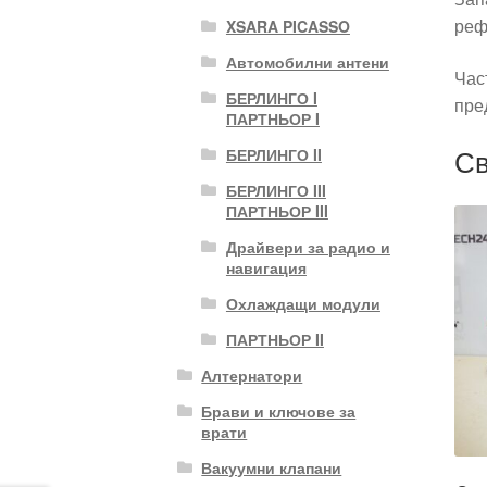
реф
XSARA PICASSO
Автомобилни антени
Час
БЕРЛИНГО I
пре
ПАРТНЬОР I
Св
БЕРЛИНГО II
БЕРЛИНГО III
ПАРТНЬОР III
Драйвери за радио и
навигация
Охлаждащи модули
ПАРТНЬОР II
Алтернатори
Брави и ключове за
врати
Вакуумни клапани