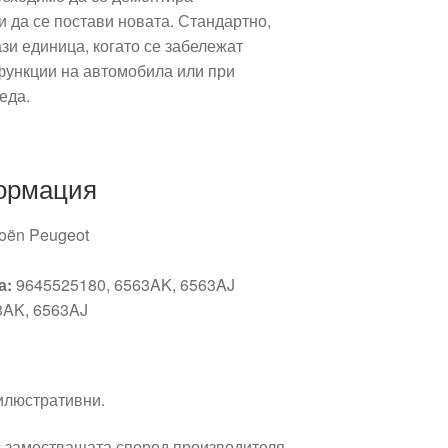
 да се постави новата. Стандартно,
зи единица, когато се забележат
функции на автомобила или при
еда.
ормация
roën Peugeot
а:
9645525180, 6563AK, 6563AJ
AK, 6563AJ
 илюстративни.
 заместващата според производителя