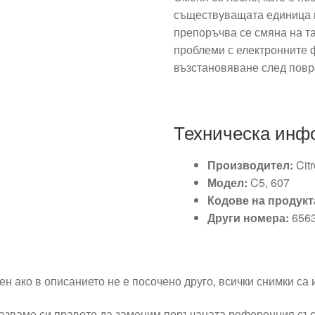
съществуващата единица и
препоръчва се смяна на та
проблеми с електронните 
възстановяване след повр
Техническа инф
Производител:
Cit
Модел:
C5, 607
Кодове на продукт
Други номера:
6563
ен ако в описанието не е посочено друго, всички снимки са
азваме си правото да заменим поръчаната референция със