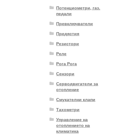
Потенциометри, газ.
педали
Превключватели
Предястия
Резистори
Реле
Рога Рога
Сензори
Серводвигатели за
отопление
Смукателни клапи
Тахометри
Управление на
отоплението на
климатика