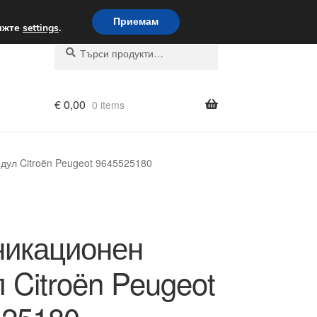
вка по целия свят
Приемам
вижте
settings
.
Търсене
Търсене
за:
€
0,00
0 items
дул Citroën Peugeot 9645525180
никационен
 Citroën Peugeot