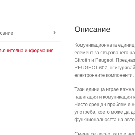
Описание
сание
Комуникационната единица
ълнителна информация
елемент за свързването н
Citroën и Peugeot. Предн
PEUGEOT 607, осигурявай
електронните компоненти.
Тази единица играе важна 
навигация и комуникация 
Често срещан проблем е н
употреба, което може да д
функционалността на авто
Сменя се лесно, като е н