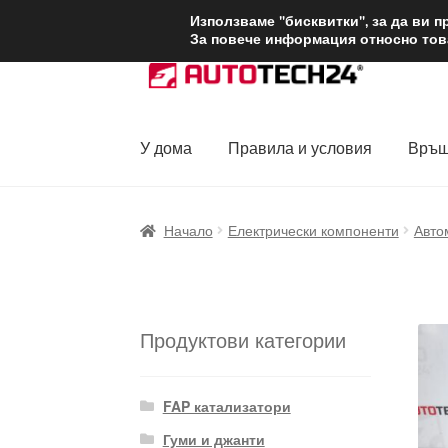
ДОСТАВКА от 1
Използваме "бисквитки", за да ви 
За повече информация относно това
Skip
Skip
to
to
navigation
content
У дома
Правила и условия
Връщ
Начало
Доставка по целия свят
Жалби
За
Начало
Електрически компоненти
Авто
Политика за поверителност
Правила и у
Продуктови категории
FAP катализатори
Гуми и джанти