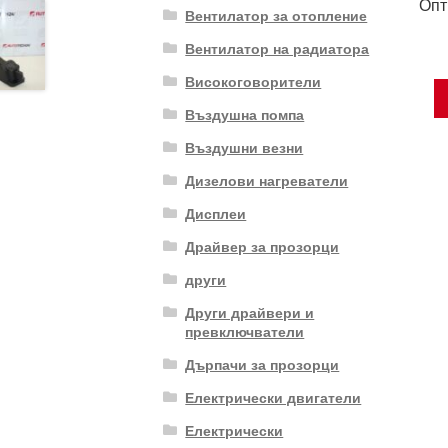
Опт
Вентилатор за отопление
Вентилатор на радиатора
Високоговорители
Въздушна помпа
Въздушни везни
Дизелови нагреватели
Дисплеи
Драйвер за прозорци
други
Други драйвери и
превключватели
Дърпачи за прозорци
Електрически двигатели
Електрически