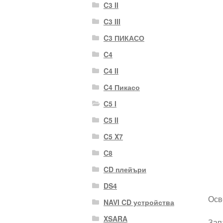
C3 II
C3 III
C3 ПИКАСО
C4
C4 II
C4 Пикасо
C5 I
C5 II
C5 X7
C8
CD плейъри
DS4
Осв
NAVI CD устройства
XSARA
Зап