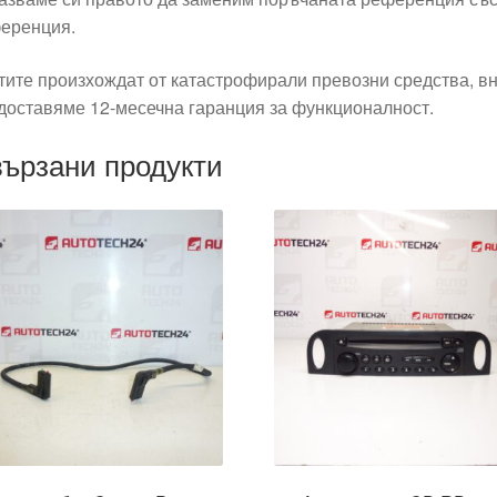
еренция.
тите произхождат от катастрофирали превозни средства, вн
доставяме 12-месечна гаранция за функционалност.
ързани продукти