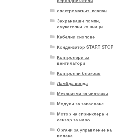
серводвигатели
електромагнит. клапан
Захранващи помпи,
смукателни кошници
Кабелни снопове
Кондензатор START STOP
Контролери за
вентилатори
Контролни блокове
Ламбда сонда
Механизми за чистачки
Модули за запалване
Мотор на спринклера и
сензор за ниво
Органи за управление на
волана