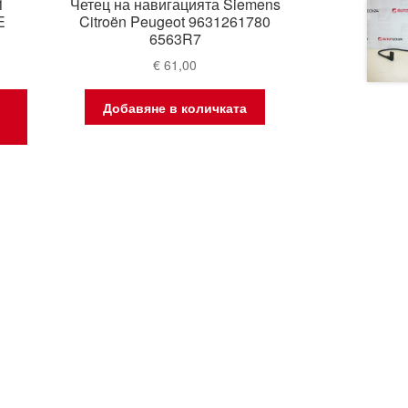
1
Четец на навигацията Siemens
E
Citroën Peugeot 9631261780
6563R7
€
61,00
Добавяне в количката