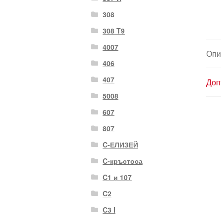
308
308 T9
4007
Опи
406
407
Доп
5008
607
807
C-ЕЛИЗЕЙ
C-кръстоса
C1 и 107
C2
C3 I