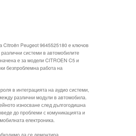
 Citroën Peugeot 9645525180 е ключов
а различни системи в автомобилите
азначена е за модели CITROEN C5 и
ки безпроблемна работа на
роля в интеграцията на аудио системи,
между различни модули в автомобила.
ейното износване след дългогодишна
оведе до проблеми с комуникацията и
мобилната електроника.
еобходимо да се демонтира