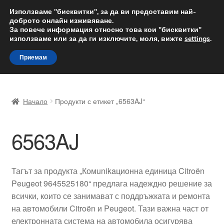
ДОСТАВКА от 12 лв.
Използваме "бисквитки", за да ви предоставим най-
доброто онлайн изживяване.
Доставка по целия свят
За повече информация относно това кои "бисквитки"
използваме или за да ги изключите, моля, вижте
settings
.
Skip
Skip
Menu
Приемам
to
to
navigation
content
Начало
Начало
Продукти с етикет „6563AJ“
Доставка по целия свят
6563AJ
Жалби
За нас
Тагът за продукта „Комunikaционна единица Citroën
Peugeot 9645525180“ предлага надеждно решение за
Количка
всички, които се занимават с поддръжката и ремонта
на автомобили Citroën и Peugeot. Тази важна част от
Контакт
електронната система на автомобила осигурява