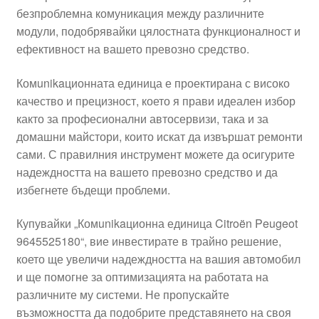
безпроблемна комуникация между различните
Моята сметка
модули, подобрявайки цялостната функционалност и
ефективност на вашето превозно средство.
Плащанията
Комunikaционната единица е проектирана с високо
Политика за поверителност
качество и прецизност, което я прави идеален избор
както за професионални автосервизи, така и за
домашни майстори, които искат да извършат ремонти
Правила и условия
сами. С правилния инструмент можете да осигурите
надеждността на вашето превозно средство и да
Процедура за рекламации
избегнете бъдещи проблеми.
Разгледайте
Купувайки „Комunikaционна единица Citroën Peugeot
9645525180“, вие инвестирате в трайно решение,
Транспорт
което ще увеличи надеждността на вашия автомобил
и ще помогне за оптимизацията на работата на
различните му системи. Не пропускайте
възможността да подобрите представянето на своя