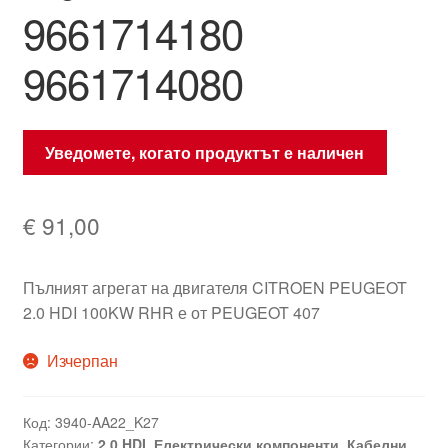
9661714180
9661714080
Уведомете, когато продуктът е наличен
€
91,00
Пълният агрегат на двигателя CITROEN PEUGEOT
2.0 HDI 100KW RHR е от PEUGEOT 407
Изчерпан
Код:
3940-AA22_K27
Категории:
2.0 HDI
,
Електрически компоненти
,
Кабелни