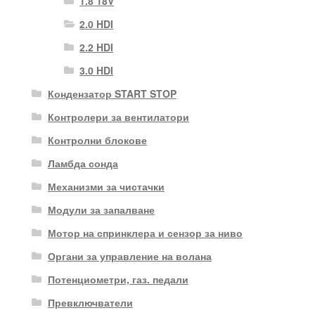
1.8 18V
2.0 HDI
2.2 HDI
3.0 HDI
Кондензатор START STOP
Контролери за вентилатори
Контролни блокове
Ламбда сонда
Механизми за чистачки
Модули за запалване
Мотор на спринклера и сензор за ниво
Органи за управление на волана
Потенциометри, газ. педали
Превключватели