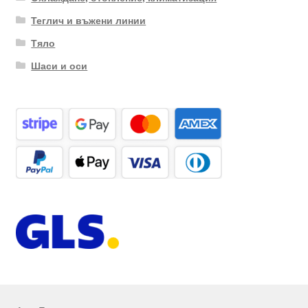
Теглич и въжени линии
Тяло
Шаси и оси