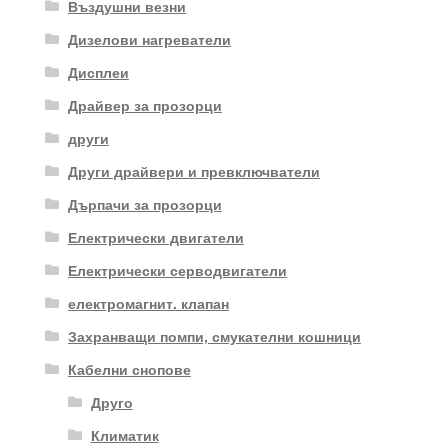
Въздушни везни
Дизелови нагреватели
Дисплеи
Драйвер за прозорци
други
Други драйвери и превключватели
Дърпачи за прозорци
Електрически двигатели
Електрически серводвигатели
електромагнит. клапан
Захранващи помпи, смукателни кошници
Кабелни снопове
Друго
Климатик