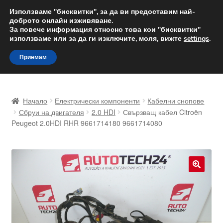
ДОСТАВКА от 12 лв.
Използваме "бисквитки", за да ви предоставим най-
доброто онлайн изживяване.
Доставка по целия свят
За повече информация относно това кои "бисквитки"
използваме или за да ги изключите, моля, вижте
settings
.
Skip
Skip
Menu
Приемам
to
to
navigation
content
Начало
Начало
Електрически компоненти
Кабелни снопове
Доставка по целия свят
Сбруи на двигателя
2.0 HDI
Свързващ кабел Citroën
Peugeot 2.0HDI RHR 9661714180 9661714080
Жалби
За нас
🔍
Количка
Контакт