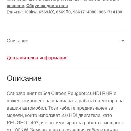
снопове
,
Сбруи на двигателя
Етикети:
100kw
,
6569AX
,
6569R0
,
9661714080
,
9661714180
Описание
Допълнителна информация
Описание
Свързващият кабел Citroën Peugeot 2.0HDI RHR е
важен компонент за правилната работа на мотора на
вашия автомобил. Този кабел е предназначен за
модели, които използват 2.0 HDI двигатели, като
PEUGEOT 407, и е оптимизиран за работа с мощност
от 100KW. Замяната на свързващия кабел е важна,