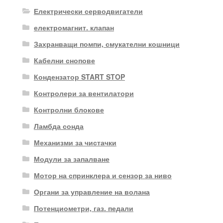
Електрически серводвигатели
електромагнит. клапан
Захранващи помпи, смукателни кошници
Кабелни снопове
Кондензатор START STOP
Контролери за вентилатори
Контролни блокове
Ламбда сонда
Механизми за чистачки
Модули за запалване
Мотор на спринклера и сензор за ниво
Органи за управление на волана
Потенциометри, газ. педали