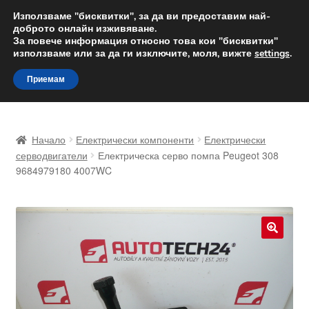
ДОСТАВКА от 12 лв.
Използваме "бисквитки", за да ви предоставим най-
доброто онлайн изживяване.
Доставка по целия свят
За повече информация относно това кои "бисквитки"
използваме или за да ги изключите, моля, вижте
settings
.
Skip
Skip
Menu
Приемам
to
to
navigation
content
Начало
Начало
Електрически компоненти
Електрически
Доставка по целия свят
серводвигатели
Електрическа серво помпа Peugeot 308
9684979180 4007WC
Жалби
За нас
🔍
Количка
Контакт