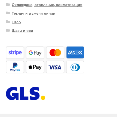
Охлаждане, отопление, климатизация
Теглич и въжени линии
Тяло
Шаси и оси