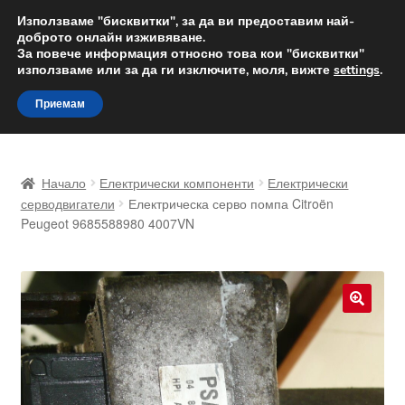
ДОСТАВКА от 12 лв.
Използваме "бисквитки", за да ви предоставим най-
доброто онлайн изживяване.
Доставка по целия свят
За повече информация относно това кои "бисквитки"
използваме или за да ги изключите, моля, вижте
settings
.
Skip
Skip
Menu
Приемам
to
to
navigation
content
Начало
Начало
Електрически компоненти
Електрически
Доставка по целия свят
серводвигатели
Електрическа серво помпа Citroën
Peugeot 9685588980 4007VN
Жалби
За нас
🔍
Количка
Контакт