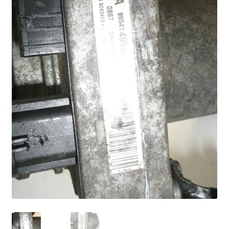
Моята сметка
Плащанията
Политика за поверителност
Правила и условия
Процедура за рекламации
Разгледайте
Транспорт