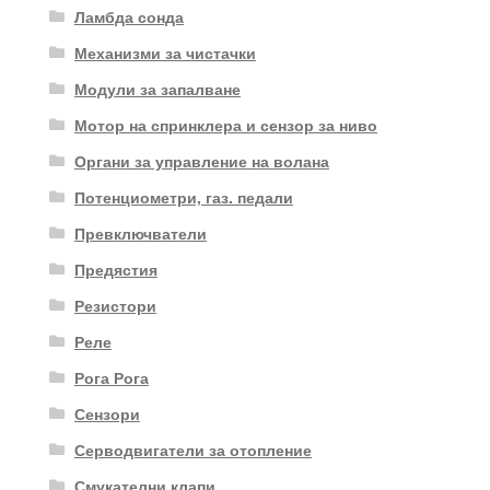
Ламбда сонда
Механизми за чистачки
Модули за запалване
Мотор на спринклера и сензор за ниво
Органи за управление на волана
Потенциометри, газ. педали
Превключватели
Предястия
Резистори
Реле
Рога Рога
Сензори
Серводвигатели за отопление
Смукателни клапи