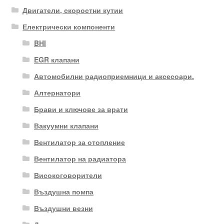
Двигатели, скоростни кутии
Електрически компоненти
BHI
EGR клапани
Автомобилни радиоприемници и аксесоари.
Алтернатори
Брави и ключове за врати
Вакуумни клапани
Вентилатор за отопление
Вентилатор на радиатора
Високоговорители
Въздушна помпа
Въздушни везни