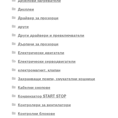
Дизелови нагреватели
Дисплеи
Драйвер за прозорци
други
Други драйвери и превключватели
Дърпачи за прозорци
Електрически двигатели
Електрически серводвигатели
електромагнит. клапан
Захранващи помпи, смукателни кошници
Кабелни снопове
Кондензатор START STOP
Контролери за вентилатори
Контролни блокове