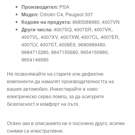
Производител:
PSA
Модел:
Citroën C4, Peugeot 307
Кодове на продукта:
9685588980, 4007VN
Други числа:
4007SQ, 4007SR, 4007VK,
4007VL, 4007XV, 4007XW, 4007CL, 4007ER,
4007LV, 4007ST, 4008E6, 9680989480,
9684713280, 9647155680, 9654150980,
9654149580
Не позволявайте на старите или дефектни
компоненти да намалят производителността на
вашия автомобил. Инвестирайте в ново
електрическо серво помпа, за да осигурите
безопасност и комфорт на пътя.
Освен ако в описанието не е посочено друго, всички
снимки са илюстративни.