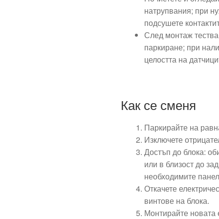
натрупвания; при ну
подсушете контактит
След монтаж тествай
паркиране; при нал
целостта на датчици
Как се сменя
Паркирайте на равн
Изключете отрицате
Достъп до блока: об
или в близост до за
необходимите панел
Откачете електриче
винтове на блока.
Монтирайте новата е