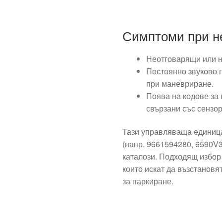
Симптоми при н
Неотговарящи или н
Постоянно звуково
при маневриране.
Поява на кодове за
свързани със сензор
Тази управляваща единица
(напр. 9661594280, 6590V3
каталози. Подходящ избор
които искат да възстанов
за паркиране.