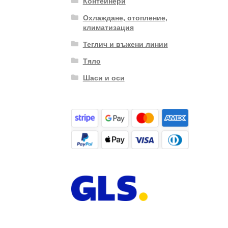
Контейнери
Охлаждане, отопление,
климатизация
Теглич и въжени линии
Тяло
Шаси и оси