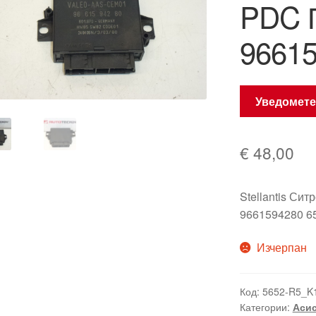
PDC 
96615
Уведомете
€
48,00
Stellantis Си
9661594280 6
Изчерпан
Код:
5652-R5_K
Категории:
Асис