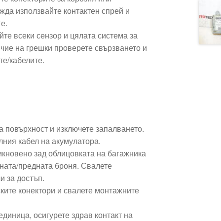
жда използвайте контактен спрей и
е.
те всеки сензор и цялата система за
ичие на грешки проверете свързването и
те/кабелите.
а повърхност и изключете запалването.
лния кабел на акумулатора.
икновено зад облицовката на багажника
дната/предната броня. Свалете
и за достъп.
ските конектори и свалете монтажните
диница, осигурете здрав контакт на