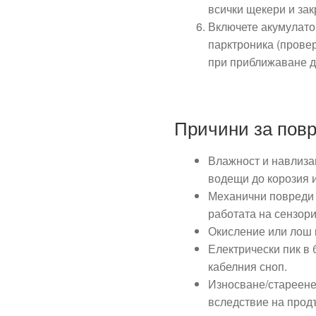
всички щекери и зак
Включете акумулато
парктроника (провер
при приближаване д
Причини за пов
Влажност и навлизан
водещи до корозия 
Механични повреди 
работата на сензори
Окисление или лош к
Електрически пик в
кабелния сноп.
Износване/стареене
вследствие на прод