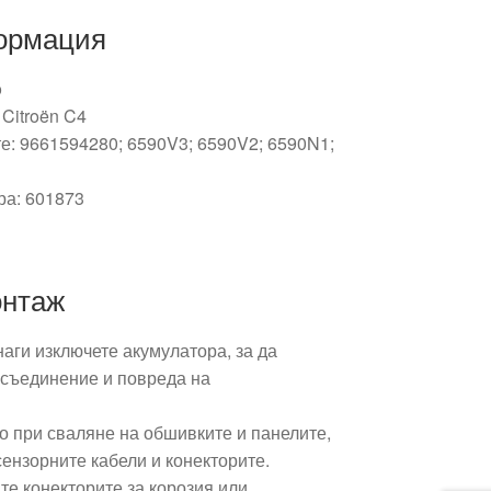
ормация
o
 Citroën C4
е: 9661594280; 6590V3; 6590V2; 6590N1;
ра: 601873
онтаж
аги изключете акумулатора, за да
 съединение и повреда на
о при сваляне на обшивките и панелите,
сензорните кабели и конекторите.
те конекторите за корозия или