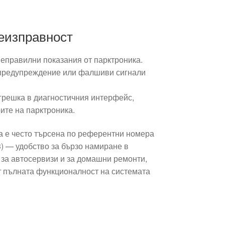
еизправност
еправилни показания от парктроника.
 предупреждение или фалшиви сигнали
 грешка в диагностичния интерфейс,
ите на парктроника.
 е често търсена по референтни номера
) — удобство за бързо намиране в
 за автосервизи и за домашни ремонти,
ят пълната функционалност на системата