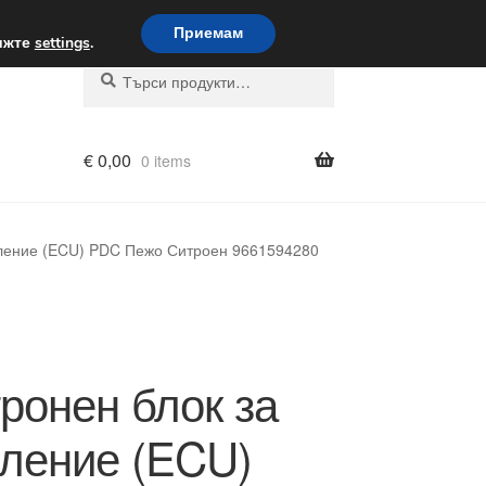
вка по целия свят
Приемам
вижте
settings
.
Търсене
Търсене
за:
€
0,00
0 items
вление (ECU) PDC Пежо Ситроен 9661594280
ронен блок за
ление (ECU)