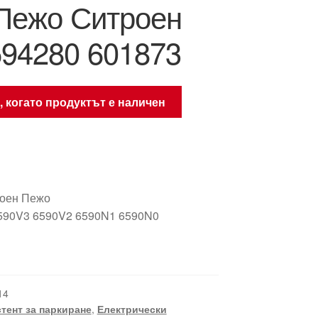
Пежо Ситроен
94280 601873
, когато продуктът е наличен
троен Пежо
590V3 6590V2 6590N1 6590N0
14
тент за паркиране
,
Електрически