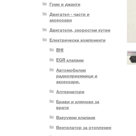
Гуми и джанти
Двигател - части и
аксесоари
Двигатели, скоростни кутии
Електрически компоненти
BHI
EGR клапани
Автомобилни
радиоприемници и
аксесоари.
Алтернатори
Брави и ключове за
врати
Вакуумни клапани
Вентилатор за отопление