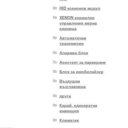
HID ксенонов модул
XENON кормилно
управление мерна
единица
Автоматични
трансмисии
Алармен блок
Асистент за паркиране
Блок за имобилайзер
Въздушна
възглавница
други
Карай. еднократна
инжекция
Климатик