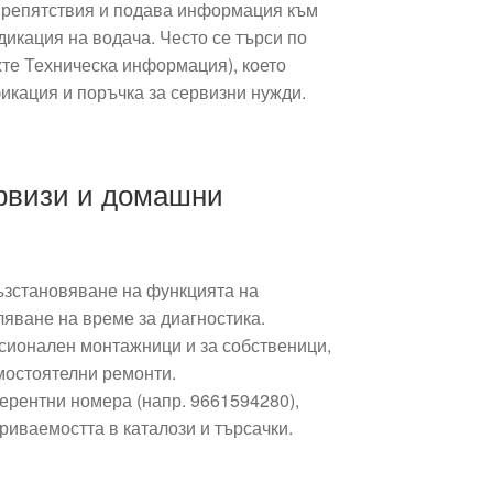
препятствия и подава информация към
дикация на водача. Често се търси по
жте Техническа информация), което
икация и поръчка за сервизни нужди.
ервизи и домашни
ъзстановяване на функцията на
яване на време за диагностика.
ионален монтажници и за собственици,
мостоятелни ремонти.
рентни номера (напр. 9661594280),
риваемостта в каталози и търсачки.