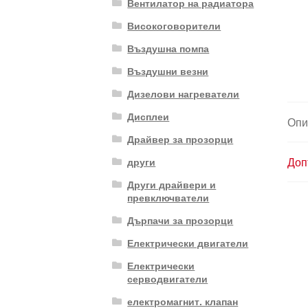
Вентилатор на радиатора
Високоговорители
Въздушна помпа
Въздушни везни
Дизелови нагреватели
Дисплеи
Опи
Драйвер за прозорци
Доп
други
Други драйвери и
превключватели
Дърпачи за прозорци
Електрически двигатели
Електрически
серводвигатели
електромагнит. клапан