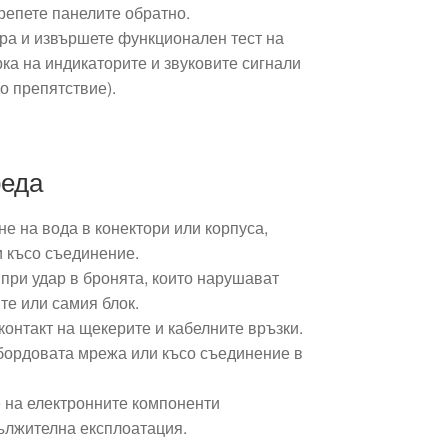
репете панелите обратно.
ра и извършете функционален тест на
ка на индикаторите и звуковите сигнали
о препятствие).
реда
е на вода в конектори или корпуса,
и късо съединение.
при удар в бронята, които нарушават
те или самия блок.
онтакт на щекерите и кабелните връзки.
 бордовата мрежа или късо съединение в
 на електронните компоненти
ължителна експлоатация.