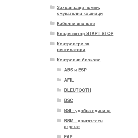
Захранващи помпи,
смукателни кошници
Кабелни снопове
Кондензатор START STOP
Контролери за
вентилатори
Контролни блокове
ABS и ESP
AFIL
BLEUTOOTH
BSC
BSI - удобна единица
BSM - двигателен
агрегат
FAP