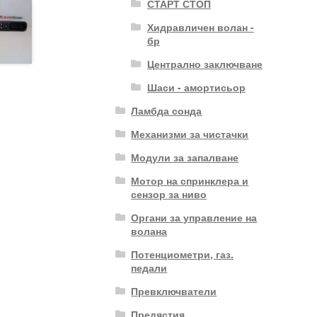
СТАРТ СТОП
Хидравличен волан -
бр
Централно заключване
Шаси - амортисьор
Ламбда сонда
Механизми за чистачки
Модули за запалване
Мотор на спринклера и
сензор за ниво
Органи за управление на
волана
Потенциометри, газ.
педали
Превключватели
Предястия