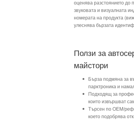
оценява разстоянието до 
звуковата и визуалната ин
номерата на продукта (ви
улеснява бързата идентиф
Ползи за автос
майстори
Бърза подмяна за в
парктроника и намал
Подходящ за профес
които извършват са
Търсен по OEM/рефе
което подобрява отк