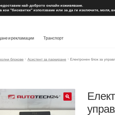
2 лв.
Доста
предоставим най-доброто онлайн изживяване.
 кои "бисквитки" използваме или за да ги изключите, моля, 
ане и рекламации
Транспорт
 нас
Количка
Контакт
Моята сметка
Плащанията
ролни блокове
Асистент за паркиране
Електронен блок за упра
словия
Процедура за рекламации
Разгледайте
Транспорт
Елект
управ
🔍