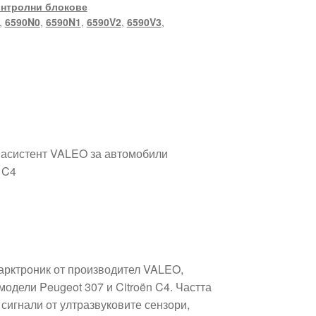
нтролни блокове
,
6590N0
,
6590N1
,
6590V2
,
6590V3
,
г асистент VALEO за автомобили
 C4
парктроник от производител VALEO,
одели Peugeot 307 и Citroën C4. Частта
сигнали от ултразвуковите сензори,