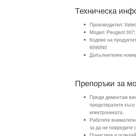
Техническа инф
Производител: Vale
Модел: Peugeot 307;
Кодове на продуктит
6590N0
Допълнителни номе
Препоръки за м
Преди демонтаж вин
предотвратите късо
електрониката.
Работете внимателн
за да не повредите 
Почистете и огледай