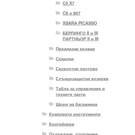
C5 X7
C8 и 807
XSARA PICASSO
БЕРЛИНГО II и III
ПАРТНЬОР II и III
Предпазни колани
Седалки
Скоростни лостове
Слънцезащитни козирки
Табла за управление и
техните части
Щори на багажника
Комплекти инструменти
Контейнери
Охлаждане, отопление,