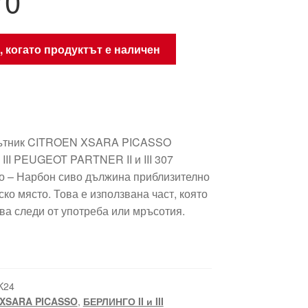
Y0
, когато продуктът е наличен
кътник CITROEN XSARA PICASSO
 III PEUGEOT PARTNER II и III 307
о – Нарбон сиво дължина приблизително
ко място. Това е използвана част, която
ва следи от употреба или мръсотия.
K24
XSARA PICASSO
,
БЕРЛИНГО II и III