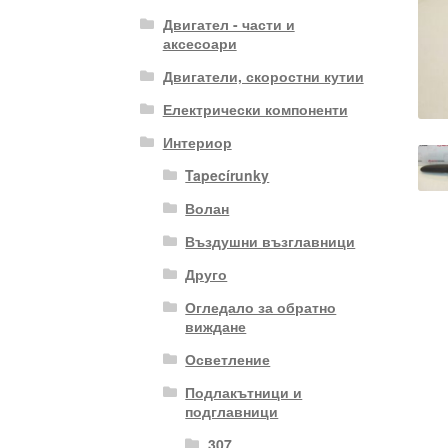
Двигател - части и
аксесоари
Двигатели, скоростни кутии
Електрически компоненти
Интериор
Tapecírunky
Волан
Въздушни възглавници
Друго
Огледало за обратно
виждане
Осветление
Подлакътници и
подглавници
307