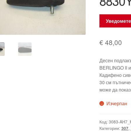
8830
Уведомете
€
48,00
Десен подла
BERLINGO II и
Кадифено сив
30 см пътничес
може да показ
Изчерпан
Код:
3083-AH7_
Категории:
307
,