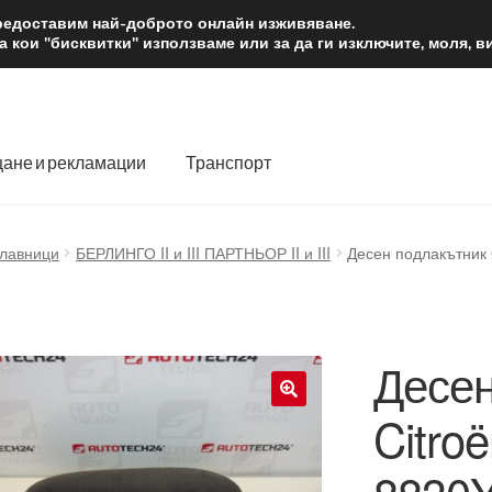
2 лв.
Доста
предоставим най-доброто онлайн изживяване.
 кои "бисквитки" използваме или за да ги изключите, моля, 
ане и рекламации
Транспорт
 нас
Количка
Контакт
Моята сметка
Плащанията
главници
БЕРЛИНГО II и III ПАРТНЬОР II и III
Десен подлакътник 
словия
Процедура за рекламации
Разгледайте
Транспорт
Десен
Citro
🔍