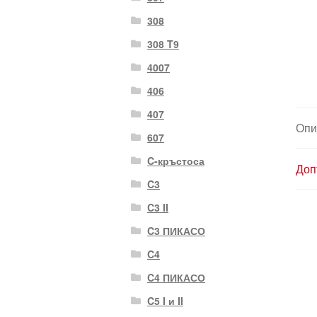
308
308 T9
4007
406
407
Опи
607
C-кръстоса
Доп
C3
C3 II
C3 ПИКАСО
C4
C4 ПИКАСО
C5 I и II