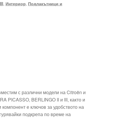
II
,
Интериор
,
Подлакътници и
местим с различни модели на Citroën и
A PICASSO, BERLINGO II и III, както и
зи компонент е ключов за удобството на
гурявайки подкрепа по време на