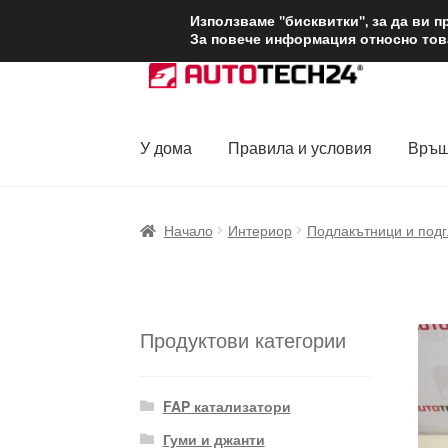
ДОСТАВКА от 1
Използваме "бисквитки", за да ви 
За повече информация относно това
Skip
Skip
to
to
navigation
content
У дома
Правила и условия
Връщ
Начало
Доставка по целия свят
Жалби
За
Начало
Интериор
Подлакътници и под
Политика за поверителност
Правила и у
Продуктови категории
FAP катализатори
Гуми и джанти