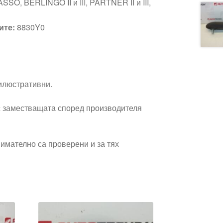
O, BERLINGO II и III, PARTNER II и III,
ите:
8830Y0
 илюстративни.
 заместващата според производителя
имателно са проверени и за тях