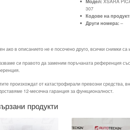
Модел:
XSARA PICASS
307
Кодове на продукт
Други номера:
–
ен ако в описанието не е посочено друго, всички снимки са
азваме си правото да заменим поръчаната референция със
еренция.
тите произхождат от катастрофирали превозни средства, вн
доставяме 12-месечна гаранция за функционалност.
ързани продукти