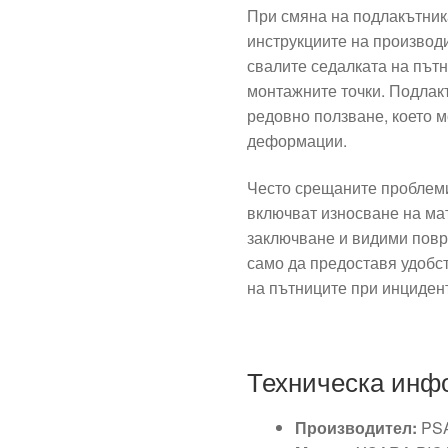
При смяна на подлакътника
инструкциите на производ
свалите седалката на пътн
монтажните точки. Подлак
редовно ползване, което 
деформации.
Често срещаните проблеми
включват износване на ма
заключване и видими повр
само да предоставя удобст
на пътниците при инциден
Техническа инф
Производител:
PS