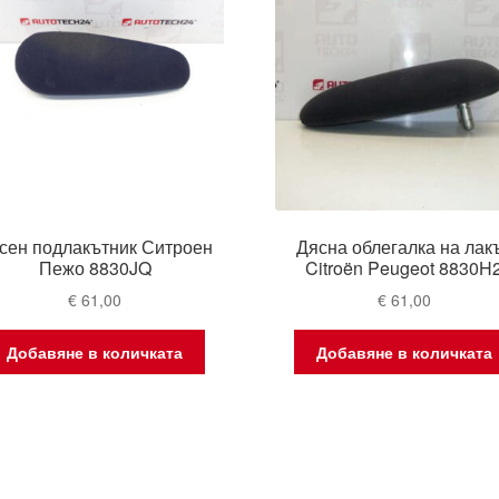
сен подлакътник Ситроен
Дясна облегалка на лак
Пежо 8830JQ
Citroën Peugeot 8830H
€
61,00
€
61,00
Добавяне в количката
Добавяне в количката