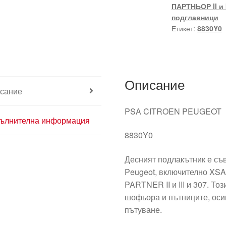
ПАРТНЬОР II и I
подглавници
Етикет:
8830Y0
Описание
сание
PSA CITROEN PEUGEOT
ълнителна информация
8830Y0
Десният подлакътник е съв
Peugeot, включително XSAR
PARTNER II и III и 307. То
шофьора и пътниците, оси
пътуване.