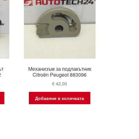
ът
Механизъм за подлакътник
2
Citroën Peugeot 883096
€
42,00
Добавяне в количката