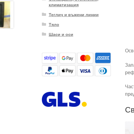
климатизация
Теглич и въжени линии
Тяло
Шаси и оси
Осв
Зап
реф
Час
пре
Св