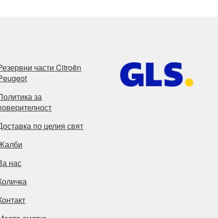
Резервни части Citroën
Peugeot
Политика за
поверителност
Доставка по целия свят
Жалби
За нас
Количка
Контакт