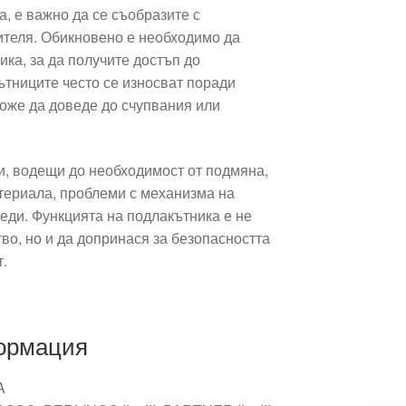
, е важно да се съобразите с
ителя. Обикновено е необходимо да
ика, за да получите достъп до
ътниците често се износват поради
може да доведе до счупвания или
, водещи до необходимост от подмяна,
териала, проблеми с механизма на
еди. Функцията на подлакътника е не
во, но и да допринася за безопасността
т.
ормация
A