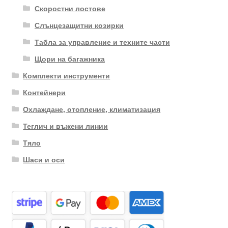
Скоростни лостове
Слънцезащитни козирки
Табла за управление и техните части
Щори на багажника
Комплекти инструменти
Контейнери
Охлаждане, отопление, климатизация
Теглич и въжени линии
Тяло
Шаси и оси