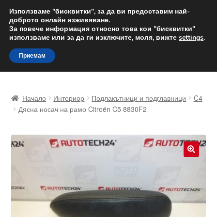
ДОСТАВКА от 12 лв.
Използваме "бисквитки", за да ви предоставим най-
доброто онлайн изживяване.
Доставка по целия свят
За повече информация относно това кои "бисквитки"
използваме или за да ги изключите, моля, вижте
settings
.
Skip
Skip
Menu
Приемам
to
to
navigation
content
Начало
Начало
Интериор
Подлакътници и подглавници
C4
Доставка по целия свят
Дясна носач на рамо Citroën C5 8830F2
Жалби
За нас
🔍
Количка
Контакт