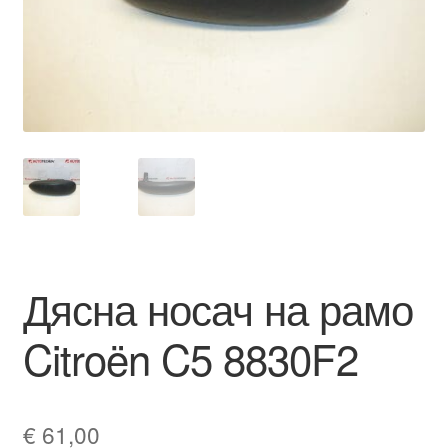
Моята сметка
Плащанията
Политика за поверителност
Правила и условия
Процедура за рекламации
Дясна носач на рамо
Разгледайте
Citroën C5 8830F2
Транспорт
€
61,00