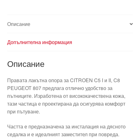
8830F2
Описание
Допълнителна информация
Описание
Правата лакътна опора за CITROEN C5 I и II, C8
PEUGEOT 807 предлага отлично удобство за
пътниците. Изработена от висококачествена кожа,
тази частица е проектирана да осигурява комфорт
при пътуване.
Частта е предназначена за инсталация на дясното
седалка и е идеалният заместител при повреда.