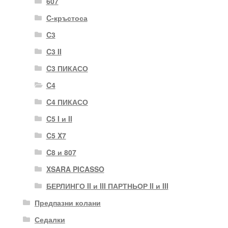
607
C-кръстоса
C3
C3 II
C3 ПИКАСО
C4
C4 ПИКАСО
C5 I и II
C5 X7
C8 и 807
XSARA PICASSO
БЕРЛИНГО II и III ПАРТНЬОР II и III
Предпазни колани
Седалки