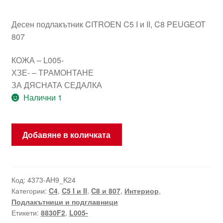
Десен подлакътник CITROEN C5 I и II, C8 PEUGEOT
807
КОЖА – L005-
ХЗЕ- – ТРАМОНТАНЕ
ЗА ДЯСНАТА СЕДАЛКА
Налични 1
количество
Добавяне в количката
за
Дясна
носач
на
Код:
4373-AH9_K24
Категории:
C4
,
C5 I и II
,
C8 и 807
,
Интериор
,
рамо
Подлакътници и подглавници
Citroën
Етикети:
8830F2
,
L005-
C5