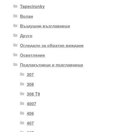
Tapecírunky
Волан
Въздушни възглавници
Друго
Огледало за обратно виждане
Осветление
Подлакътници и подглавници
307
308
308 T9
4007
406
407