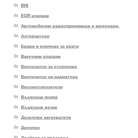
BHI
EGR клапани
Автомобилни радиоприемници и аксесоари.
Алтернатори
Брави и ключове за врати
Вакуумни клапани
Вентилатор за отопление
Вентилатор на радиатора
Високоговорители
Въздушна помпа
Въздушни везни
Дизелови нагреватели
Дисплеи
Драйвер за прозорци