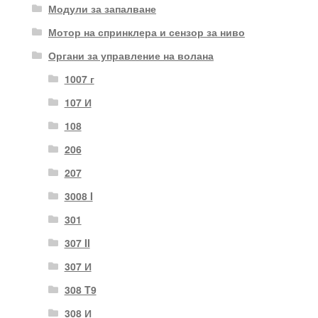
Модули за запалване
Мотор на спринклера и сензор за ниво
Органи за управление на волана
1007 г
107 И
108
206
207
3008 I
301
307 II
307 И
308 T9
308 И