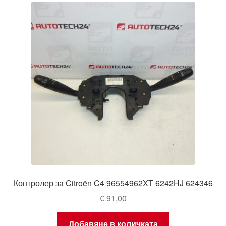
Контролер за Citroën C4 96554962XT 6242HJ 624346
€
91,00
Добавяне в количката