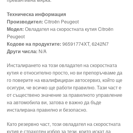
Техническа информация
Производител:
Citroën Peugeot
Модел:
Овладател на скоростната кутия Citroën
Peugeot
Кодове на продуктите:
96591774XT, 6242N7
Други числа:
N/A
Инсталирането на този овладател на скоростната
кутия е относително просто, но ви препоръчваме да
го поверите на квалифициран автосервиз, който ще
осигури, че всичко ще работи правилно. Тази част е
от съществено значение за правилното управление
на автомобила ви, затова е важно да бъде
инсталирана правилно и безопасно.
Като резервно част, този овладател на скоростната
кутия е страхотен избор за тези, които искат да