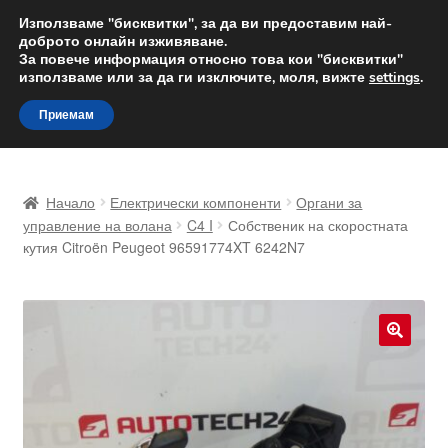
ДОСТАВКА от 12 лв.
Използваме "бисквитки", за да ви предоставим най-
доброто онлайн изживяване.
Доставка по целия свят
За повече информация относно това кои "бисквитки"
използваме или за да ги изключите, моля, вижте
settings
.
Skip
Skip
Menu
Приемам
to
to
navigation
content
Начало
Начало
Електрически компоненти
Органи за
Доставка по целия свят
управление на волана
C4 I
Собственик на скоростната
кутия Citroën Peugeot 96591774XT 6242N7
Жалби
За нас
🔍
Количка
Контакт