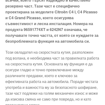
всички, които търсят надеждно и качествено
резервно част. Тази част е специфично
проектирана за моделите Citroën C4 I, C4 Picasso
и C4 Grand Picasso, което осигурява
съвместимост и лесна инсталация. Номера на
продукта 96591774XT и 6242N7 означава, че
получавате точно частта, от която се нуждаете за
безпроблемната функция на автомобила си.
Този овладател на скоростната кутия, разположен
под волана, е необходима част за правилната работа
на скоростната кутия. Основната му функция е да
осигури гладко и точно превключване между
различните предавки, което е ключово за
ефективната работа на автомобила. Поради честата
употреба и важността му за безопасното шофиране,
тази част подлежи на голям механичен износ и може
да изисква смяна не само при повреда, но и като
превантивна мярка.