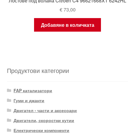
Лостове под волана Citroën C4 96621668XT 6242HL
€
73,00
Добавяне в количката
Продуктови категории
FAP катализатори
Гуми и джанти
Двигател - части и аксесоари
Двигатели, скоростни кутии
Електрически компоненти