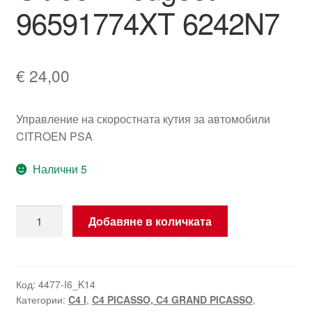
96591774XT 6242N7
€
24,00
Управление на скоростната кутия за автомобили
CITROEN PSA
Налични 5
количество
Добавяне в количката
за
Собственик
на
скоростната
Код:
4477-I6_K14
Категории:
C4 I
,
C4 PICASSO, C4 GRAND PICASSO
,
кутия