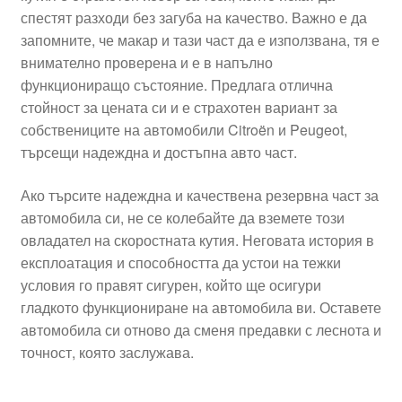
спестят разходи без загуба на качество. Важно е да
запомните, че макар и тази част да е използвана, тя е
внимателно проверена и е в напълно
функциониращо състояние. Предлага отлична
стойност за цената си и е страхотен вариант за
собствениците на автомобили Citroën и Peugeot,
търсещи надеждна и достъпна авто част.
Ако търсите надеждна и качествена резервна част за
автомобила си, не се колебайте да вземете този
овладател на скоростната кутия. Неговата история в
експлоатация и способността да устои на тежки
условия го правят сигурен, който ще осигури
гладкото функциониране на автомобила ви. Оставете
автомобила си отново да сменя предавки с леснота и
точност, която заслужава.