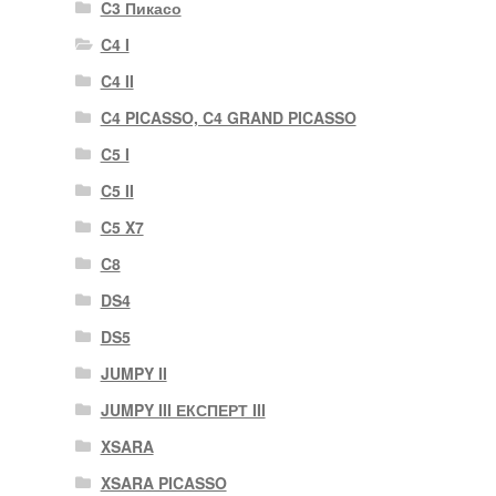
C3 Пикасо
C4 I
C4 II
C4 PICASSO, C4 GRAND PICASSO
C5 I
C5 II
C5 X7
C8
DS4
DS5
JUMPY II
JUMPY III ЕКСПЕРТ III
XSARA
XSARA PICASSO