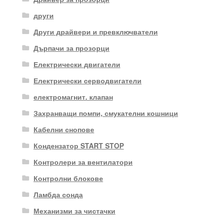
други
Други драйвери и превключватели
Дърпачи за прозорци
Електрически двигатели
Електрически серводвигатели
електромагнит. клапан
Захранващи помпи, смукателни кошници
Кабелни снопове
Кондензатор START STOP
Контролери за вентилатори
Контролни блокове
Ламбда сонда
Механизми за чистачки