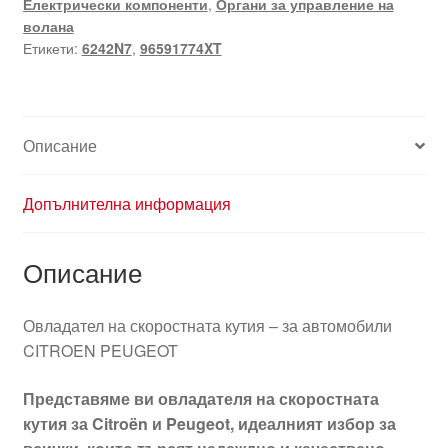
Електрически компоненти
,
Органи за управление на
Citroën
волана
Peugeot
Етикети:
6242N7
,
96591774XT
96591774XT
6242N7
Описание
Допълнителна информация
Описание
Овладател на скоростната кутия – за автомобили
CITROEN PEUGEOT
Представяме ви овладателя на скоростната
кутия за Citroën и Peugeot, идеалният избор за