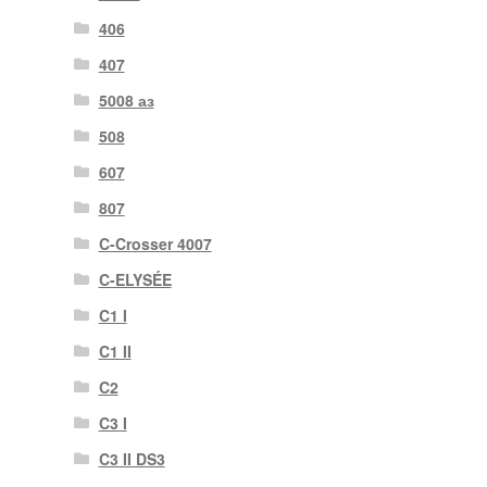
406
407
5008 аз
508
607
807
C-Crosser 4007
C-ELYSÉE
C1 I
C1 II
C2
C3 I
C3 II DS3