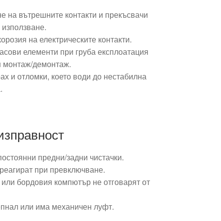
е на вътрешните контакти и прекъсвачи
 използване.
орозия на електрическите контакти.
асови елементи при груба експлоатация
н монтаж/демонтаж.
х и отломки, което води до нестабилна
.
изправност
остоянни предни/задни чистачки.
 реагират при превключване.
 или бордовия компютър не отговарят от
епнал или има механичен луфт.