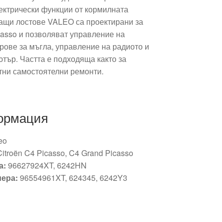
ектрически функции от кормилната
ащи лостове VALEO са проектирани за
casso и позволяват управление на
рове за мъгла, управление на радиото и
тър. Частта е подходяща както за
итни самостоятелни ремонти.
ормация
eo
Citroën C4 Picasso, C4 Grand Picasso
а:
96627924XT, 6242HN
ера:
96554961XT, 624345, 6242Y3