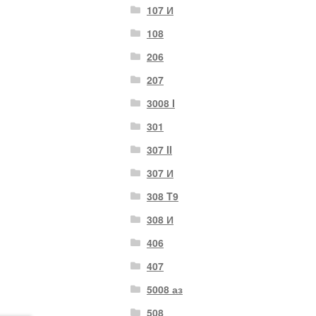
107 И
108
206
207
3008 I
301
307 II
307 И
308 T9
308 И
406
407
5008 аз
508