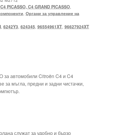
32 M2712
,
C4 PICASSO, C4 GRAND PICASSO
,
компоненти
,
Органи за управление на
N
,
6242Y3
,
624345
,
96554961XT
,
96627924XT
 за автомобили Citroën C4 и C4
е за мъгла, предни и задни чистачки,
омпютър.
олана служат за удобно и бързо