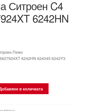
а Ситроен C4
7924XT 6242HN
итроен Пежо
6627924XT 6242HN 624345 6242Y3
Добавяне в количката