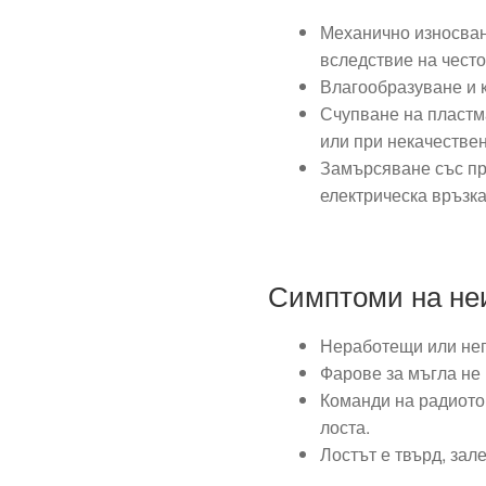
Механично износван
вследствие на често
Влагообразуване и к
Счупване на пластм
или при некачестве
Замърсяване със пра
електрическа връзка
Симптоми на не
Неработещи или неп
Фарове за мъгла не
Команди на радиото
лоста.
Лостът е твърд, зал