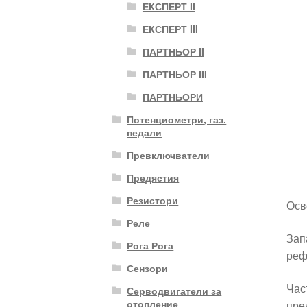
ЕКСПЕРТ II
ЕКСПЕРТ III
ПАРТНЬОР II
ПАРТНЬОР III
ПАРТНЬОРИ
Потенциометри, газ.
педали
Превключватели
Предястия
Резистори
Осв
Реле
Зап
Рога Рога
реф
Сензори
Час
Серводвигатели за
отопление
пре