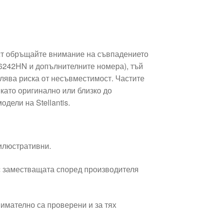
ст обръщайте внимание на съвпадението
 6242HN и допълнителните номера), тъй
лява риска от несъвместимост. Частите
като оригинално или близко до
дели на Stellantis.
 илюстративни.
 заместващата според производителя
имателно са проверени и за тях