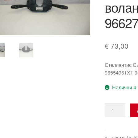
волан
9662
€
73,00
Стеллантис С
96554961XT 9
Налични 4
количество
за
Лостчета
за
управление