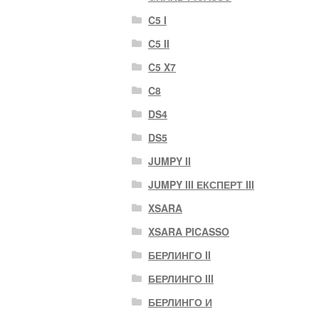
C5 I
C5 II
C5 X7
C8
DS4
DS5
JUMPY II
JUMPY III ЕКСПЕРТ III
XSARA
XSARA PICASSO
БЕРЛИНГО II
БЕРЛИНГО III
БЕРЛИНГО И