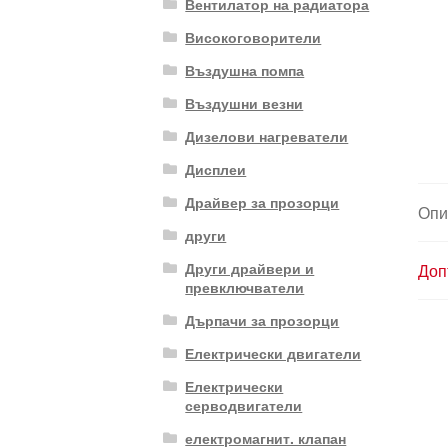
Вентилатор на радиатора
Високоговорители
Въздушна помпа
Въздушни везни
Дизелови нагреватели
Дисплеи
Драйвер за прозорци
Опи
други
Други драйвери и
Доп
превключватели
Дърпачи за прозорци
Електрически двигатели
Електрически
серводвигатели
електромагнит. клапан