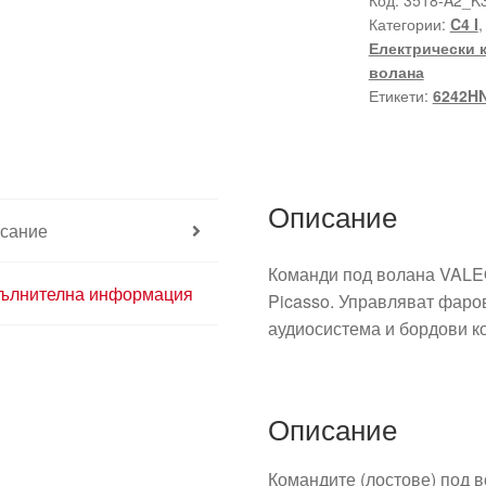
Код:
3518-A2_K
Категории:
C4 I
под
Електрически 
волана
волана
Ситроен
Етикети:
6242H
C4
96627924XT
6242HN
Описание
сание
Команди под волана VALEO
ълнителна информация
Picasso. Управляват фаров
аудиосистема и бордови к
Описание
Командите (лостове) под в