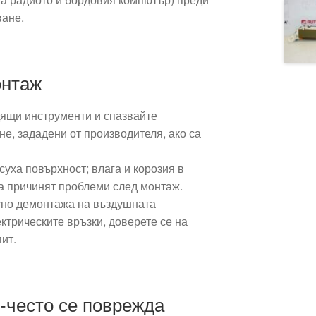
ване.
онтаж
ящи инструменти и спазвайте
не, зададени от производителя, ако са
 суха повърхност; влага и корозия в
да причинят проблеми след монтаж.
сно демонтажа на въздушната
ктрическите връзки, доверете се на
пит.
-често се поврежда