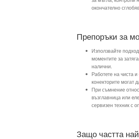
окончателно сглобя
Препоръки за м
Използвайте подход
моментите за затяга
налични.
Работете на чиста и
конекторите могат 
При съмнение отно
възглавница или еле
сервизен техник с о
Защо частта най