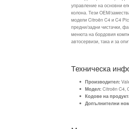
управление на основни ел
колона. Тези OEM/заместв
модели Citroën C4 и C4 Pi
предни/задни чистачки, фа
менюта на бордовия компю
автосервизи, така и за оп
Техническа инф
Производител:
Val
Модел:
Citroën C4, 
Кодове на продукт
Допълнителни ном