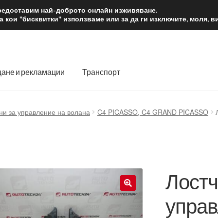
2 лв.
Доста
предоставим най-доброто онлайн изживяване.
 кои "бисквитки" използваме или за да ги изключите, моля, 
ане и рекламации
Транспорт
 нас
Количка
Контакт
Моята сметка
Плащанията
ни за управление на волана
C4 PICASSO, C4 GRAND PICASSO
словия
Процедура за рекламации
Разгледайте
Транспорт
Лостч
управ
🔍