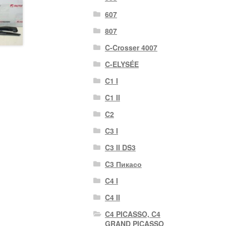
607
807
C-Crosser 4007
C-ELYSÉE
C1 I
C1 II
C2
C3 I
C3 II DS3
C3 Пикасо
C4 I
C4 II
C4 PICASSO, C4
GRAND PICASSO