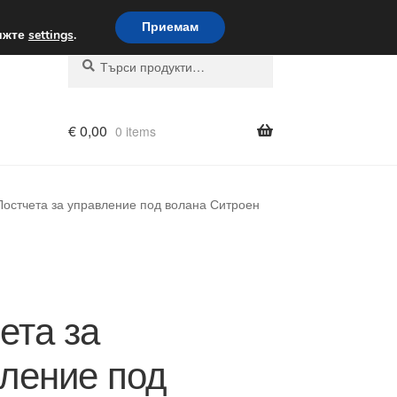
вка по целия свят
Приемам
вижте
settings
.
Търсене
Търсене
за:
€
0,00
0 items
Лостчета за управление под волана Ситроен
ета за
ление под