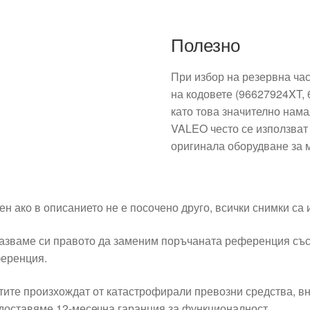
Полезно
При избор на резервна ча
на кодовете (96627924XT,
като това значително нама
VALEO често се използват 
оригинала оборудване за мо
ен ако в описанието не е посочено друго, всички снимки са
азваме си правото да заменим поръчаната референция със
еренция.
тите произхождат от катастрофирали превозни средства, вн
доставяме 12-месечна гаранция за функционалност.