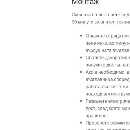
Монтаж
Смяната на лостовете под
60 минути за опитен техни
Откачете отрицателн
поне няколко минути
въздушната възглав
Свалете декоративни
получите достъп до 
Ако е необходимо, 
възглавница според
работа със системи 
подходящи инструм
Разкачете електриче
лост, след което мо
правилно.
Проверете всички ф
за мъгла, контроли 