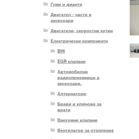
Гуми и джанти
Двигател - части и
аксесоари
Двигатели, скоростни кутии
Електрически компоненти
BHI
EGR клапани
Автомобилни
радиоприемници и
аксесоари.
Алтернатори
Брави и ключове за
врати
Вакуумни клапани
Вентилатор за отопление