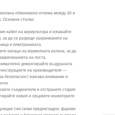
 волана обикновено отнема между 30 и
к. Основни стъпки:
ия кабел на акумулатора и изчакайте
, за да се разреди захранването на
ница и електрониката.
те капаци на кормилната колона, за да
закрепванията на лоста.
внимателно демонтирайте въздушната
 инструкциите на производителя —
за безопасност изисква внимание и
енти.
ските съединители и отстранете стария
нтирайте новия и свържете конекторите
ункции (чистачки предни/задни, фарове
на радиото и бордовия компютър) преди