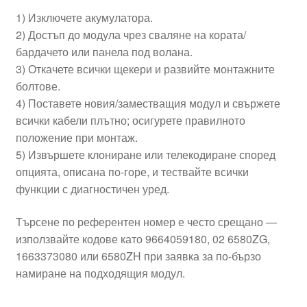
1) Изключете акумулатора.
2) Достъп до модула чрез сваляне на кората/
бардачето или панела под волана.
3) Откачете всички щекери и развийте монтажните
болтове.
4) Поставете новия/заместващия модул и свържете
всички кабели плътно; осигурете правилното
положение при монтаж.
5) Извършете клониране или телекодиране според
опцията, описана по-горе, и тествайте всички
функции с диагностичен уред.
Търсене по референтен номер е често срещано —
използвайте кодове като 9664059180, 02 6580ZG,
1663373080 или 6580ZH при заявка за по-бързо
намиране на подходящия модул.