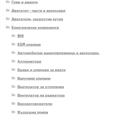
Гуми и джанти
Двигател - части и аксесоари
Двигатели, скоростни кутии
Електрически компоненти
BHI
EGR клапани
Автомобилни радиоприемници и аксесоари.
Алтернатори
Брави и ключове за врати
Вакуумни клапани
Вентилатор за отопление
Вентилатор на радиатора
Високоговорители
Въздушна помпа