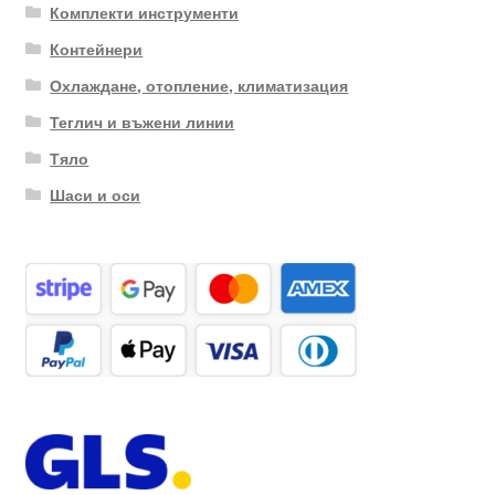
Комплекти инструменти
Контейнери
Охлаждане, отопление, климатизация
Теглич и въжени линии
Тяло
Шаси и оси