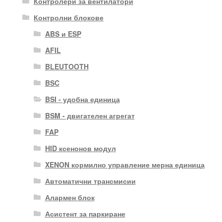
Контролери за вентилатори
Контролни блокове
ABS и ESP
AFIL
BLEUTOOTH
BSC
BSI - удобна единица
BSM - двигателен агрегат
FAP
HID ксенонов модул
XENON кормилно управление мерна единица
Автоматични трансмисии
Алармен блок
Асистент за паркиране