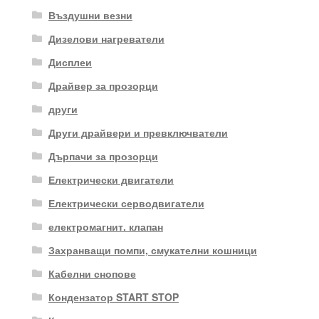
Въздушни везни
Дизелови нагреватели
Дисплеи
Драйвер за прозорци
други
Други драйвери и превключватели
Дърпачи за прозорци
Електрически двигатели
Електрически серводвигатели
електромагнит. клапан
Захранващи помпи, смукателни кошници
Кабелни снопове
Кондензатор START STOP