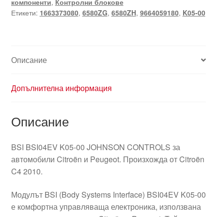
компоненти
,
Контролни блокове
Пежо
Етикети:
1663373080
,
6580ZG
,
6580ZH
,
9664059180
,
K05-00
9664059180
02
6580ZG
Описание
Допълнителна информация
Описание
BSI BSI04EV K05-00 JOHNSON CONTROLS за
автомобили Citroën и Peugeot. Произхожда от Citroën
C4 2010.
Модулът BSI (Body Systems Interface) BSI04EV K05-00
е комфортна управляваща електроника, използвана