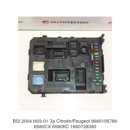
BSI 2004 H03-01 За Citroën/Peugeot 9660105780
6580CX 6580KC 1660728380