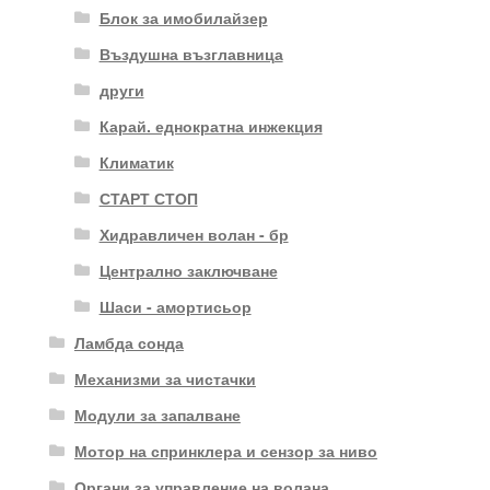
Блок за имобилайзер
Въздушна възглавница
други
Карай. еднократна инжекция
Климатик
СТАРТ СТОП
Хидравличен волан - бр
Централно заключване
Шаси - амортисьор
Ламбда сонда
Механизми за чистачки
Модули за запалване
Мотор на спринклера и сензор за ниво
Органи за управление на волана