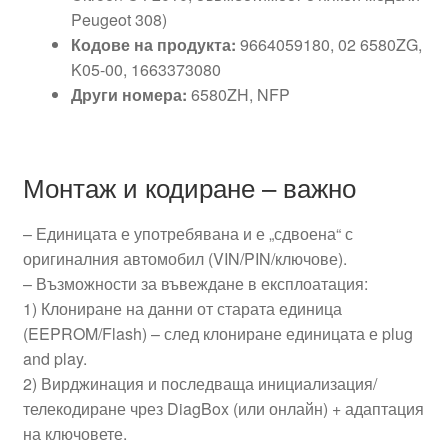
Peugeot 308)
Кодове на продукта:
9664059180, 02 6580ZG,
K05-00, 1663373080
Други номера:
6580ZH, NFP
Монтаж и кодиране – важно
– Единицата е употребявана и е „сдвоена“ с
оригиналния автомобил (VIN/PIN/ключове).
– Възможности за въвеждане в експлоатация:
1) Клониране на данни от старата единица
(EEPROM/Flash) – след клониране единицата е plug
and play.
2) Вирджинация и последваща инициализация/
телекодиране чрез DiagBox (или онлайн) + адаптация
на ключовете.