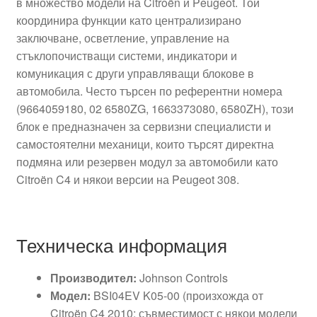
в множество модели на Citroën и Peugeot. Той
координира функции като централизирано
заключване, осветление, управление на
стъклопочистващи системи, индикатори и
комуникация с други управляващи блокове в
автомобила. Често търсен по референтни номера
(9664059180, 02 6580ZG, 1663373080, 6580ZH), този
блок е предназначен за сервизни специалисти и
самостоятелни механици, които търсят директна
подмяна или резервен модул за автомобили като
Citroën C4 и някои версии на Peugeot 308.
Техническа информация
Производител:
Johnson Controls
Модел:
BSI04EV K05-00 (произхожда от
Citroën C4 2010; съвместимост с някои модели