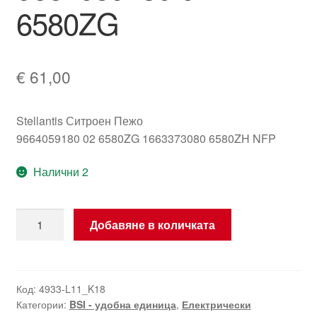
6580ZG
€
61,00
Stellantis Ситроен Пежо
9664059180 02 6580ZG 1663373080 6580ZH NFP
Налични 2
количество
Добавяне в количката
за
BSI04EV
K05-
00
Код:
4933-L11_K18
Категории:
BSI - удобна единица
,
Електрически
Ситроен