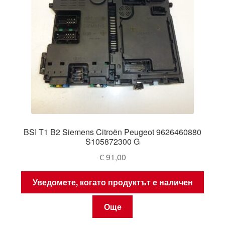
BSI T1 B2 Siemens Citroën Peugeot 9626460880
S105872300 G
€
91,00
Уведомете, когато продуктът е наличен
Още