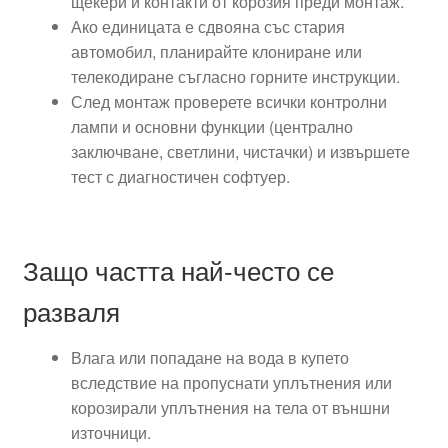
щекери и контакти от корозия преди монтаж.
Ако единицата е сдвояна със стария
автомобил, планирайте клониране или
телекодиране съгласно горните инструкции.
След монтаж проверете всички контролни
лампи и основни функции (централно
заключване, светлини, чистачки) и извършете
тест с диагностичен софтуер.
Защо частта най-често се
разваля
Влага или попадане на вода в купето
вследствие на пропуснати уплътнения или
корозирали уплътнения на тела от външни
източници.