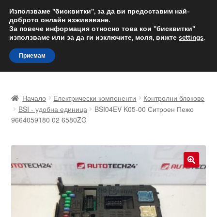
ДОСТАВКА от 12 лв.
Използваме "бисквитки", за да ви предоставим най-
доброто онлайн изживяване.
Доставка по целия свят
За повече информация относно това кои "бисквитки"
използваме или за да ги изключите, моля, вижте
settings
.
Skip
Skip
Menu
Приемам
to
to
navigation
content
Начало
Начало
Електрически компоненти
Контролни блокове
Доставка по целия свят
BSI - удобна единица
BSI04EV K05-00 Ситроен Пежо
9664059180 02 6580ZG
Жалби
За нас
🔍
Количка
Контакт