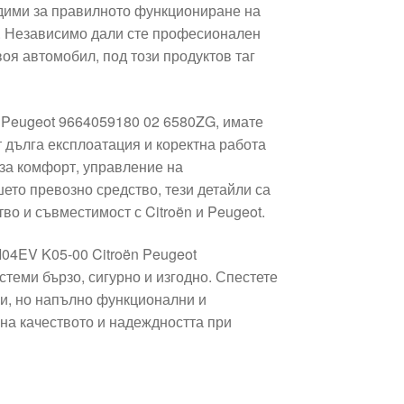
одими за правилното функциониране на
. Независимо дали сте професионален
оя автомобил, под този продуктов таг
 Peugeot 9664059180 02 6580ZG, имате
т дълга експлоатация и коректна работа
за комфорт, управление на
ето превозно средство, тези детайли са
тво и съвместимост с Citroën и Peugeot.
I04EV K05-00 Citroën Peugeot
теми бързо, сигурно и изгодно. Спестете
ни, но напълно функционални и
на качеството и надеждността при