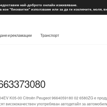
2 лв.
Доста
предоставим най-доброто онлайн изживяване.
 кои "бисквитки" използваме или за да ги изключите, моля, 
ане и рекламации
Транспорт
 нас
Количка
Контакт
Моята сметка
Плащанията
словия
Процедура за рекламации
Разгледайте
Транспорт
663373080
04EV K05-00 Citroën Peugeot 9664059180 02 6580ZG е продук
сят висококачествен употребяван автодетайл за автомобили 