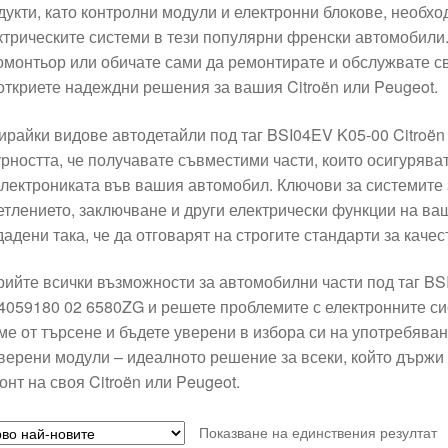
дукти, като контролни модули и електронни блокове, необх
ктрическите системи в тези популярни френски автомобили
омонтьор или обичате сами да ремонтирате и обслужвате св
откриете надеждни решения за вашия Citroën или Peugeot.
ирайки видове автодетайли под таг BSI04EV K05-00 Citroën
урността, че получавате съвместими части, които осигурява
електрониката във вашия автомобил. Ключови за системите 
етлението, заключване и други електрически функции на ваш
дадени така, че да отговарят на строгите стандарти за качес
рийте всички възможности за автомобилни части под таг BS
4059180 02 6580ZG и решете проблемите с електронните сис
ме от търсене и бъдете уверени в избора си на употребява
верени модули – идеалното решение за всеки, който държи 
онт на своя Citroën или Peugeot.
Показване на единствения резултат