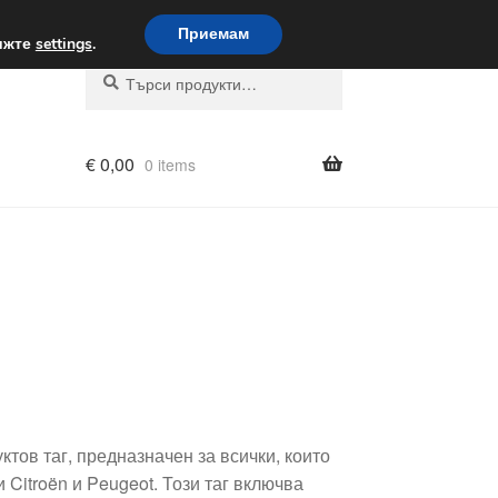
вка по целия свят
Приемам
вижте
settings
.
Търсене
Търсене
за:
€
0,00
0 items
тов таг, предназначен за всички, които
Citroën и Peugeot. Този таг включва