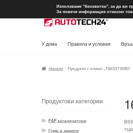
ДОСТАВКА от 1
Използваме "бисквитки", за да ви 
За повече информация относно това
Skip
Skip
to
to
navigation
content
У дома
Правила и условия
Връщ
Начало
Доставка по целия свят
Жалби
За
Начало
Продукти с етикет „1663373080“
Политика за поверителност
Правила и у
1
Продуктови категории
FAP катализатори
BSI
тър
Гуми и джанти