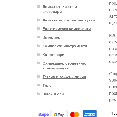
про
Двигател - части и
еле
аксесоари
авт
Двигатели, скоростни кутии
ще 
Електрически компоненти
Изб
Интериор
сиг
Комплекти инструменти
на 
осв
Контейнери
съз
Охлаждане, отопление,
климатизация
Отк
Теглич и въжени линии
966
Тяло
вре
про
Шаси и оси
рем