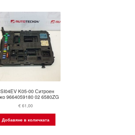
SI04EV K05-00 Ситроен
жо 9664059180 02 6580ZG
€
61,00
Добавяне в количката