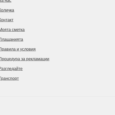
За нас
Количка
Контакт
Моята сметка
Плащанията
Правила и условия
Процедура за рекламации
Разгледайте
Транспорт