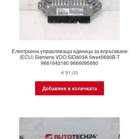
Електронна управляваща единица за впръскване
(ECU) Siemens VDO SID803A 5ws40690B-T
9661642180 9666095880
€
91,00
Добавяне в количката