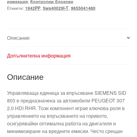
инжекция
,
Контролни блокове
803
Етикети:
1942PP
,
5ws40029I-T
,
9655041480
5WS40029I-
T
1942PP
Описание
Допълнителна информация
Описание
Управляваща единица за впръскване SIEMENS SID
803 е предназначена за автомобили PEUGEOT 307
2.0 HDI RHR. Този компонент играе ключова роля в
управлението на впръскването на горивото,
осигурявайки оптимална работа на двигателя и
минимизиране на вредните емисии. Често срещан