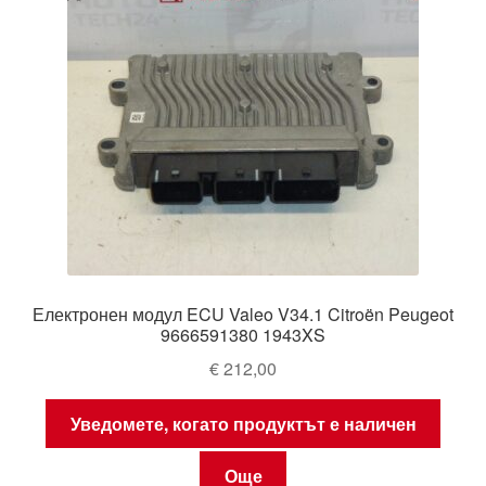
Електронен модул ECU Valeo V34.1 Citroën Peugeot
9666591380 1943XS
€
212,00
Уведомете, когато продуктът е наличен
Още