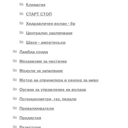
Климатик
СТАРТ СТОП
Хидравличен волан - бр
Централно заключване
Шаси - амортисьор
Ламбда сонда
Механизми за чистачки
Модули за запалване
Мотор на спринклера и сензор за ниво
Органи за управление на волана
Потенциометри, газ. педали
Превключватели
Предястия
Резистори