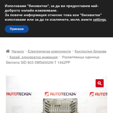
ДОСТАВКА от 12 лв.
Използваме "бисквитки", за да ви предоставим най-
доброто онлайн изживяване.
Доставка по целия свят
За повече информация относно това кои "бисквитки"
използваме или за да ги изключите, моля, вижте
settings
.
Skip
Skip
Menu
Приемам
to
to
navigation
content
Начало
Начало
Електрически компоненти
Контролни блокове
Доставка по целия свят
Карай. еднократна инжекция
Управляваща единица
Siemens SID 803 5WS40029I-T 1942PP
Жалби
За нас
🔍
Количка
Контакт