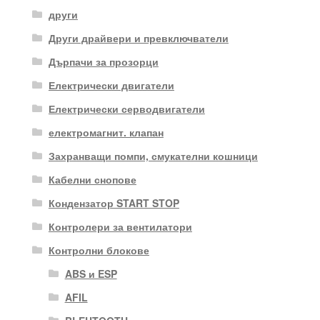
други
Други драйвери и превключватели
Дърпачи за прозорци
Електрически двигатели
Електрически серводвигатели
електромагнит. клапан
Захранващи помпи, смукателни кошници
Кабелни снопове
Кондензатор START STOP
Контролери за вентилатори
Контролни блокове
ABS и ESP
AFIL