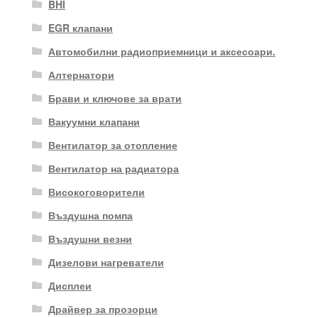
BHI
EGR клапани
Автомобилни радиоприемници и аксесоари.
Алтернатори
Брави и ключове за врати
Вакуумни клапани
Вентилатор за отопление
Вентилатор на радиатора
Високоговорители
Въздушна помпа
Въздушни везни
Дизелови нагреватели
Дисплеи
Драйвер за прозорци