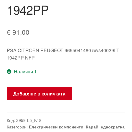
1942PP
€
91,00
PSA CITROEN PEUGEOT 9655041480 5ws40029I-T
1942PP NFP
Налични 1
количество
Добавяне в количката
за
Управляваща
единица
Siemens
Код:
2959-L5_K18
Категории:
Електрически компоненти
,
Карай. еднократна
SID