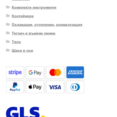
Комплекти инструменти
Контейнери
Охлаждане, отопление, климатизация
Теглич и въжени линии
Тяло
Шаси и оси