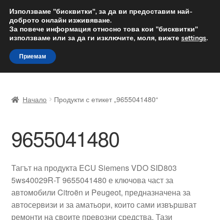
ДОСТАВКА от 12 лв.
Използваме "бисквитки", за да ви предоставим най-
доброто онлайн изживяване.
Доставка по целия свят
За повече информация относно това кои "бисквитки"
използваме или за да ги изключите, моля, вижте
settings
.
Skip
Skip
Menu
Приемам
to
to
navigation
content
Начало
Начало
Продукти с етикет „9655041480“
Доставка по целия свят
9655041480
Жалби
За нас
Тагът на продукта ECU Siemens VDO SID803
5ws40029R-T 9655041480 е ключова част за
Количка
автомобили Citroën и Peugeot, предназначена за
автосервизи и за аматьори, които сами извършват
Контакт
ремонти на своите превозни средства. Тази