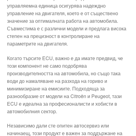
управляемна единица осигурява надеждно
Моята сметка
управление на двигателя, което е от съществено
значение за оптималната работа на автомобила.
Плащанията
Съвместима е с различни модели и предлага висока
степен на прецизност в контролиране на
Политика за поверителност
параметрите на двигателя.
Когато търсите ECU, важно е да имате предвид, че
Правила и условия
този компонент не само подобрява
производителността на автомобила, но също така
Процедура за рекламации
води до намаляване на разхода на гориво и
минимизиране на емисиите. Подходяща за
Разгледайте
разнообразие от модели на Citroën и Peugeot, тази
ECU е идеална за професионалисти и хобисти в
Транспорт
автомобилния сектор.
Независимо дали сте опитен автосервиз или
начинаещ, този продукт е важен за поддържане на