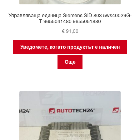
Управляваща единица Siemens SID 803 5ws40029G-
T 9655041480 9655051880
€
91,00
Уведомете, когато продуктът е наличен
Още