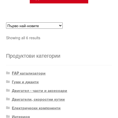
Sorted
Showing all 6 results
by
latest
Продуктови категории
FAP катализатори
Гуми и джанти
Двигател - части и аксесоари
Двигатели, скоростни кутии
Електрически компоненти
Интериор