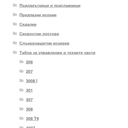
Подлакътници и подглавници
Предпазни колани
Седалки
Скоростни лостове
Слънцезащитни козирки
Табла за управление и техните части
206
207
3008 I
301
307
308
308 T9
4007