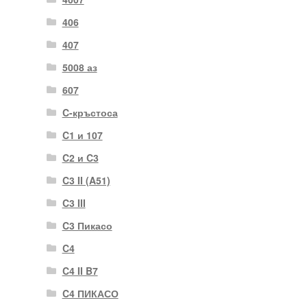
406
407
5008 аз
607
C-кръстоса
C1 и 107
C2 и C3
C3 II (A51)
C3 III
C3 Пикасо
C4
C4 II B7
C4 ПИКАСО