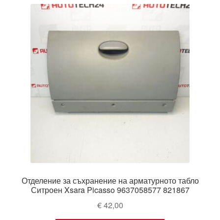
latest
Моята сметка
Плащанията
Политика за поверителност
Правила и условия
Процедура за рекламации
Разгледайте
Транспорт
Отделение за съхранение на арматурното табло
Ситроен Xsara Picasso 9637058577 821867
€
42,00