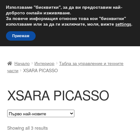
ДОСТАВКА от 12 лв.
Използваме "бисквитки", за да ви предоставим най-
доброто онлайн изживяване.
Доставка по целия свят
За повече информация относно това кои "бисквитки"
използваме или за да ги изключите, моля, вижте
settings
.
Skip
Skip
Menu
Приемам
to
to
navigation
content
Начало
Начало
Интериор
Табла за управление и техните
Доставка по целия свят
части
XSARA PICASSO
Жалби
XSARA PICASSO
За нас
Количка
Sorted
Showing all 3 results
Контакт
by