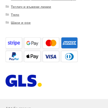
Теглич и въжени линии
Тяло
Шаси и оси