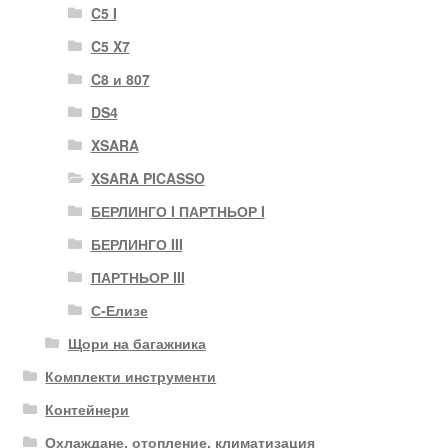
C5 I
C5 X7
C8 и 807
DS4
XSARA
XSARA PICASSO
БЕРЛИНГО I ПАРТНЬОР I
БЕРЛИНГО III
ПАРТНЬОР III
С-Елизе
Щори на багажника
Комплекти инструменти
Контейнери
Охлаждане, отопление, климатизация