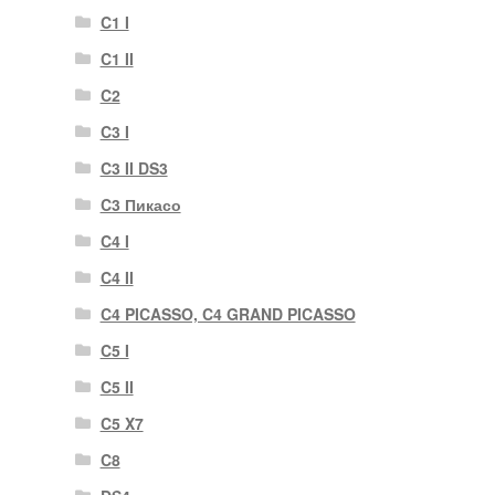
C1 I
C1 II
C2
C3 I
C3 II DS3
C3 Пикасо
C4 I
C4 II
C4 PICASSO, C4 GRAND PICASSO
C5 I
C5 II
C5 X7
C8