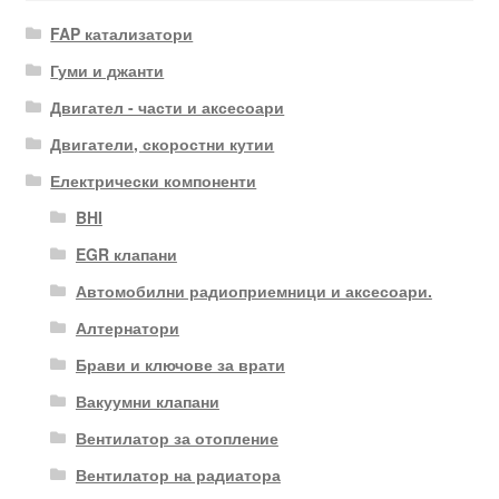
FAP катализатори
Гуми и джанти
Двигател - части и аксесоари
Двигатели, скоростни кутии
Електрически компоненти
BHI
EGR клапани
Автомобилни радиоприемници и аксесоари.
Алтернатори
Брави и ключове за врати
Вакуумни клапани
Вентилатор за отопление
Вентилатор на радиатора