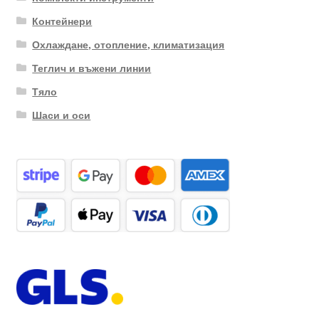
Контейнери
Охлаждане, отопление, климатизация
Теглич и въжени линии
Тяло
Шаси и оси