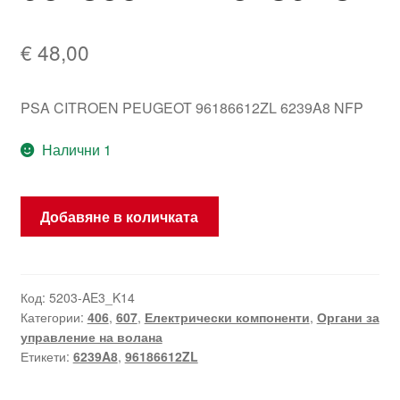
€
48,00
PSA CITROEN PEUGEOT 96186612ZL 6239A8 NFP
Налични 1
количество
Добавяне в количката
за
Регулатор
на
чистачки
Код:
5203-AE3_K14
Категории:
406
,
607
,
Електрически компоненти
,
Органи за
PSA
управление на волана
96186612ZL
Етикети:
6239A8
,
96186612ZL
6239A8