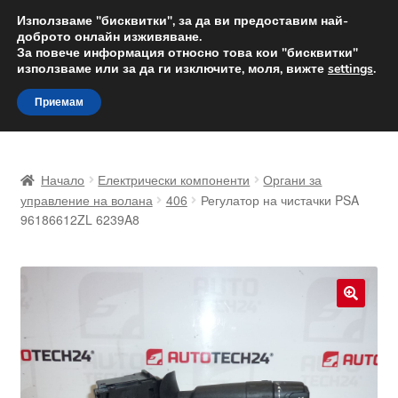
ДОСТАВКА от 12 лв.
Използваме "бисквитки", за да ви предоставим най-
доброто онлайн изживяване.
Доставка по целия свят
За повече информация относно това кои "бисквитки"
използваме или за да ги изключите, моля, вижте
settings
.
Skip
Skip
Menu
Приемам
to
to
navigation
content
Начало
Начало
Електрически компоненти
Органи за
Доставка по целия свят
управление на волана
406
Регулатор на чистачки PSA
96186612ZL 6239A8
Жалби
За нас
🔍
Количка
Контакт