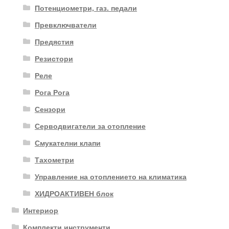
Потенциометри, газ. педали
Превключватели
Предястия
Резистори
Реле
Рога Рога
Сензори
Серводвигатели за отопление
Смукателни клапи
Тахометри
Управление на отоплението на климатика
ХИДРОАКТИВЕН блок
Интериор
Комплекти инструменти