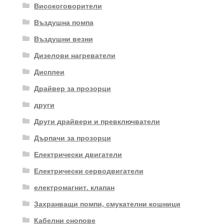
Високоговорители
Въздушна помпа
Въздушни везни
Дизелови нагреватели
Дисплеи
Драйвер за прозорци
други
Други драйвери и превключватели
Дърпачи за прозорци
Електрически двигатели
Електрически серводвигатели
електромагнит. клапан
Захранващи помпи, смукателни кошници
Кабелни снопове