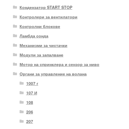
Кондензатор START STOP
Контролери за вентилатори
Контролни блокове
Ламбда сонда
Механизми за чистачки
Модули за запалване
Мотор на спринклера и сензор за ниво
Органи за управление на волана
1007 г
107 И
108
206
207