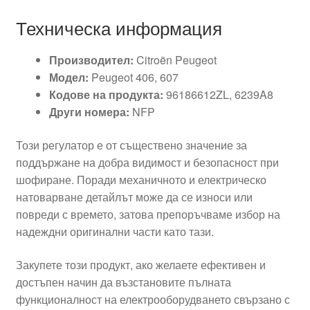
Техническа информация
Производител:
Citroën Peugeot
Модел:
Peugeot 406, 607
Кодове на продукта:
96186612ZL, 6239A8
Други номера:
NFP
Този регулатор е от съществено значение за
поддържане на добра видимост и безопасност при
шофиране. Поради механичното и електрическо
натоварване детайлът може да се износи или
повреди с времето, затова препоръчваме избор на
надеждни оригинални части като тази.
Закупете този продукт, ако желаете ефективен и
достъпен начин да възстановите пълната
функционалност на електрооборудването свързано с