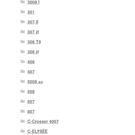
3008 I
301
307 II
307 И
308 T9
308 И
406
407
5008 аз
508
607
807
C-Crosser 4007
C-ELYSÉE