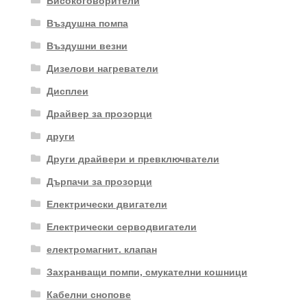
Високоговорители
Въздушна помпа
Въздушни везни
Дизелови нагреватели
Дисплеи
Драйвер за прозорци
други
Други драйвери и превключватели
Дърпачи за прозорци
Електрически двигатели
Електрически серводвигатели
електромагнит. клапан
Захранващи помпи, смукателни кошници
Кабелни снопове