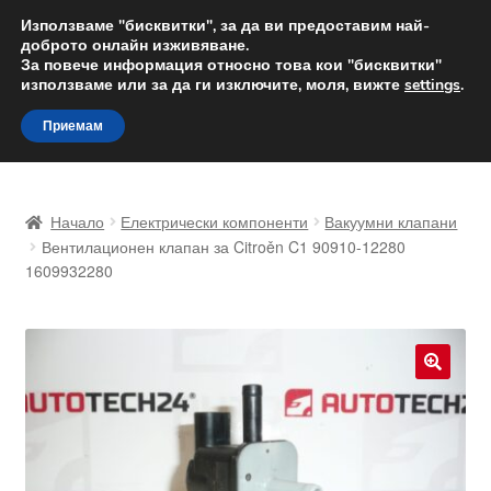
ДОСТАВКА от 12 лв.
Използваме "бисквитки", за да ви предоставим най-
доброто онлайн изживяване.
Доставка по целия свят
За повече информация относно това кои "бисквитки"
използваме или за да ги изключите, моля, вижте
settings
.
Skip
Skip
Menu
Приемам
to
to
navigation
content
Начало
Начало
Електрически компоненти
Вакуумни клапани
Доставка по целия свят
Вентилационен клапан за Citroěn C1 90910-12280
1609932280
Жалби
За нас
🔍
Количка
Контакт