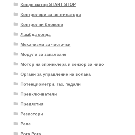
Кондензатор START STOP
Контролери за вентилатори
Контролни блокове
Ламбда сонда
Механизми за чистачки
Модули за запалване
Мотор на спринклера и сензор за ниво
Органи за управление на волана
Потенциометри, газ. педали
Превключватели
Предястия
Резистори
Реле
Рога Рога