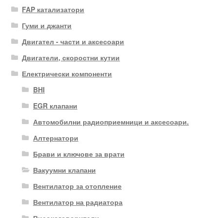
FAP катализатори
Гуми и джанти
Двигател - части и аксесоари
Двигатели, скоростни кутии
Електрически компоненти
BHI
EGR клапани
Автомобилни радиоприемници и аксесоари.
Алтернатори
Брави и ключове за врати
Вакуумни клапани
Вентилатор за отопление
Вентилатор на радиатора