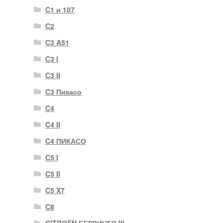
C1 и 107
C2
C3 A51
C3 I
C3 II
C3 Пикасо
C4
C4 II
C4 ПИКАСО
C5 I
C5 II
C5 X7
C8
CITROEN БЕРЛИНГО III