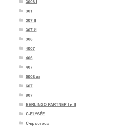
3008 I
301
307 II
307 И
308
4007
406
407
5008 аз
607
807
BERLINGO PARTNER I и II
C-ELYSÉE
C-кръстоса