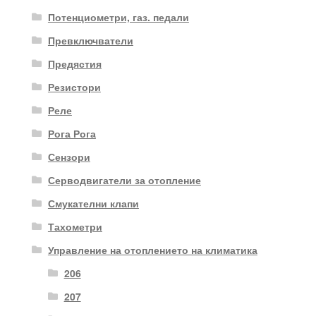
Потенциометри, газ. педали
Превключватели
Предястия
Резистори
Реле
Рога Рога
Сензори
Серводвигатели за отопление
Смукателни клапи
Тахометри
Управление на отоплението на климатика
206
207