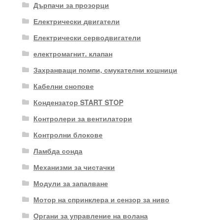
Дърпачи за прозорци
Електрически двигатели
Електрически серводвигатели
електромагнит. клапан
Захранващи помпи, смукателни кошници
Кабелни снопове
Кондензатор START STOP
Контролери за вентилатори
Контролни блокове
Ламбда сонда
Механизми за чистачки
Модули за запалване
Мотор на спринклера и сензор за ниво
Органи за управление на волана