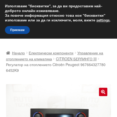
ДОСТАВКА от 12 лв.
Използваме "бисквитки", за да ви предоставим най-
доброто онлайн изживяване.
Доставка по целия свят
За повече информация относно това кои "бисквитки"
използваме или за да ги изключите, моля, вижте
settings
.
Skip
Skip
Menu
Приемам
to
to
navigation
content
Начало
Начало
Електрически компоненти
Управление на
Доставка по целия свят
отоплението на климатика
CITROEN БЕРЛИНГО III
Регулатор на отоплението Citroën Peugeot 967664327780
6452K9
Жалби
За нас
Количка
🔍
Контакт