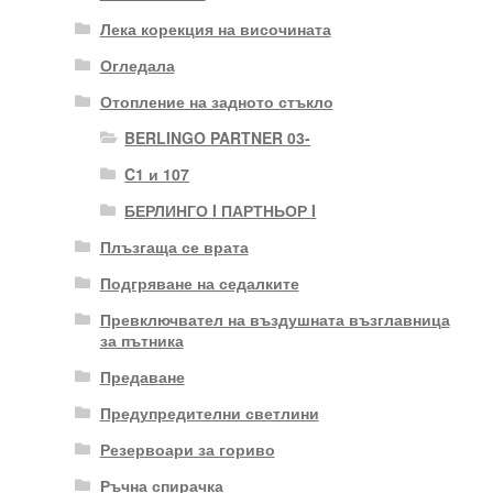
Лека корекция на височината
Огледала
Отопление на задното стъкло
BERLINGO PARTNER 03-
C1 и 107
БЕРЛИНГО I ПАРТНЬОР I
Плъзгаща се врата
Подгряване на седалките
Превключвател на въздушната възглавница
за пътника
Предаване
Предупредителни светлини
Резервоари за гориво
Ръчна спирачка