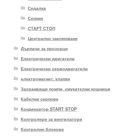
Седалка
Сенник
СТАРТ СТОП
Централно заключване
Дърпачи за прозорци
Електрически двигатели
Електрически серводвигатели
електромагнит. клапан
Захранващи помпи, смукателни кошници
Кабелни снопове
Кондензатор START STOP
Контролери за вентилатори
Контролни блокове