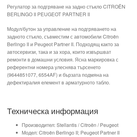
Регулатор за подгряване на задно стъкло CITROËN
BERLINGO II PEUGEOT PARTNER II
Модул/бутон за управление на подгряването на
задното стъкло, съвместим с автомобили Citroën
Berlingo II и Peugeot Partner II. Подходящ както за
автосервизи, така и за хора, които извършват
ремонти в домашни условия. Ясна маркировка с
референтни номера улеснява търсенето
(9644851077, 6554AF) и бързата подмяна на
дефектиралия елемент в арматурното табло.
Техническа информация
Производител: Stellantis / Citroën / Peugeot
Модел: Citroën Berlingo II; Peugeot Partner II