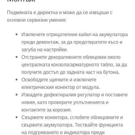
Подмяната е директна и може да се извърши с
основни сервизни умения:
Изключете отрицателния кабел на акумулатора
преди демонтаж, за да предотвратите късо и
загуба на настройки.
Отстранете декоративните облицовки около
централната конзола/арматурното табло, за да
получите достъп до задната част на бутона.
Освободете щипките и изключете
електрическия конектор от модула.
Извадете дефектиралия регулатор и поставете
новия, като проверите уплътненията и
контактите за корозия.
Свържете конектора, сглобете облицовките и
свържете акумулатора. Тествайте функцията
на подгряването и индикатора преди