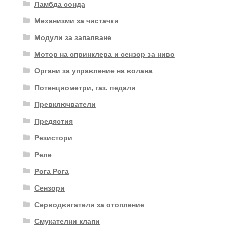
Ламбда сонда
Механизми за чистачки
Модули за запалване
Мотор на спринклера и сензор за ниво
Органи за управление на волана
Потенциометри, газ. педали
Превключватели
Предястия
Резистори
Реле
Рога Рога
Сензори
Серводвигатели за отопление
Смукателни клапи