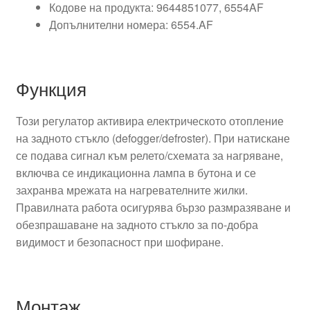
Кодове на продукта: 9644851077, 6554AF
Допълнителни номера: 6554.AF
Функция
Този регулатор активира електрическото отопление
на задното стъкло (defogger/defroster). При натискане
се подава сигнал към релето/схемата за нагряване,
включва се индикационна лампа в бутона и се
захранва мрежата на нагревателните жилки.
Правилната работа осигурява бързо размразяване и
обезпрашаване на задното стъкло за по-добра
видимост и безопасност при шофиране.
Монтаж