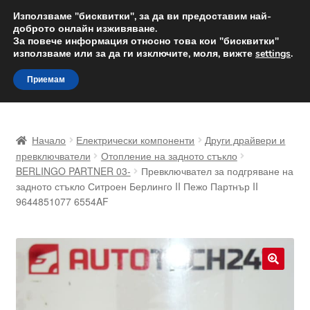
ДОСТАВКА от 12 лв.
Използваме "бисквитки", за да ви предоставим най-
доброто онлайн изживяване.
Доставка по целия свят
За повече информация относно това кои "бисквитки"
използваме или за да ги изключите, моля, вижте
settings
.
Skip
Skip
Menu
Приемам
to
to
navigation
content
Начало
Начало
Електрически компоненти
Други драйвери и
Доставка по целия свят
превключватели
Отопление на задното стъкло
BERLINGO PARTNER 03-
Превключвател за подгряване на
задното стъкло Ситроен Берлинго II Пежо Партнър II
Жалби
9644851077 6554AF
За нас
Количка
🔍
Контакт