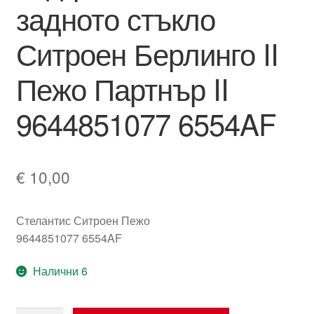
задното стъкло
Ситроен Берлинго II
Пежо Партнър II
9644851077 6554AF
€
10,00
Стелантис Ситроен Пежо
9644851077 6554AF
Налични 6