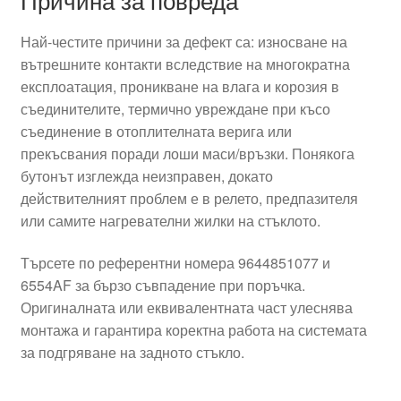
Най-честите причини за дефект са: износване на
вътрешните контакти вследствие на многократна
експлоатация, проникване на влага и корозия в
съединителите, термично увреждане при късо
съединение в отоплителната верига или
прекъсвания поради лоши маси/връзки. Понякога
бутонът изглежда неизправен, докато
действителният проблем е в релето, предпазителя
или самите нагревателни жилки на стъклото.
Търсете по референтни номера 9644851077 и
6554AF за бързо съвпадение при поръчка.
Оригиналната или еквивалентната част улеснява
монтажа и гарантира коректна работа на системата
за подгряване на задното стъкло.