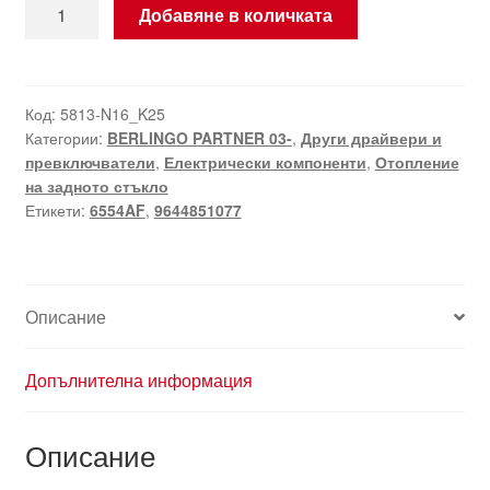
количество
Добавяне в количката
за
Превключвател
за
подгряване
Код:
5813-N16_K25
Категории:
BERLINGO PARTNER 03-
,
Други драйвери и
на
превключватели
,
Електрически компоненти
,
Отопление
задното
на задното стъкло
стъкло
Етикети:
6554AF
,
9644851077
Ситроен
Берлинго
II
Пежо
Описание
Партнър
II
Допълнителна информация
9644851077
6554AF
Описание