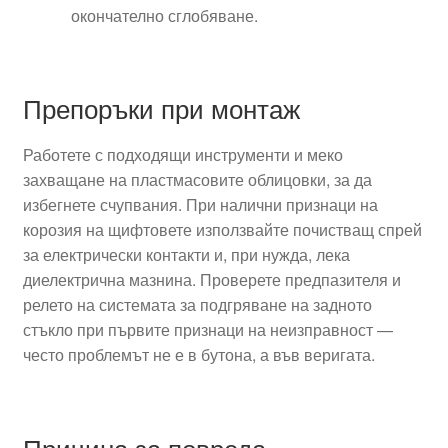
окончателно сглобяване.
Препоръки при монтаж
Работете с подходящи инструменти и меко
захващане на пластмасовите облицовки, за да
избегнете счупвания. При налични признаци на
корозия на щифтовете използвайте почистващ спрей
за електрически контакти и, при нужда, лека
диелектрична мазнина. Проверете предпазителя и
релето на системата за подгряване на задното
стъкло при първите признаци на неизправност —
често проблемът не е в бутона, а във веригата.
Причина за повреда