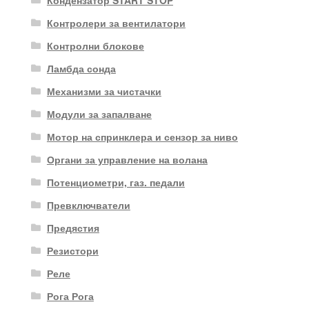
Кондензатор START STOP
Контролери за вентилатори
Контролни блокове
Ламбда сонда
Механизми за чистачки
Модули за запалване
Мотор на спринклера и сензор за ниво
Органи за управление на волана
Потенциометри, газ. педали
Превключватели
Предястия
Резистори
Реле
Рога Рога