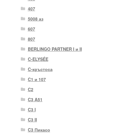
407
5008 аз
607
807
BERLINGO PARTNER I и II
C-ELYSÉE
C-кръстоса
C1 и 107
C2
C3 A51
C3 I
C3 II
C3 Пикасо