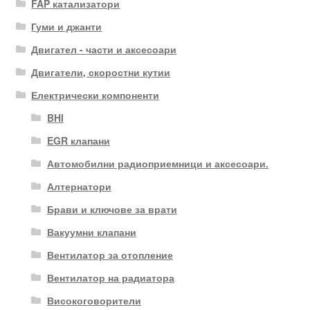
FAP катализатори
Гуми и джанти
Двигател - части и аксесоари
Двигатели, скоростни кутии
Електрически компоненти
BHI
EGR клапани
Автомобилни радиоприемници и аксесоари.
Алтернатори
Брави и ключове за врати
Вакуумни клапани
Вентилатор за отопление
Вентилатор на радиатора
Високоговорители