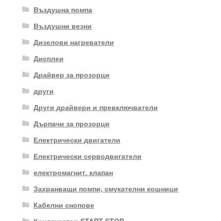
Въздушна помпа
Въздушни везни
Дизелови нагреватели
Дисплеи
Драйвер за прозорци
други
Други драйвери и превключватели
Дърпачи за прозорци
Електрически двигатели
Електрически серводвигатели
електромагнит. клапан
Захранващи помпи, смукателни кошници
Кабелни снопове