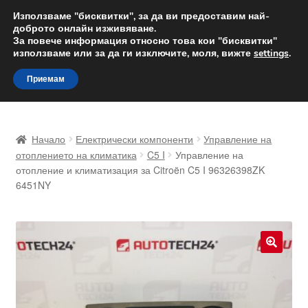
ДОСТАВКА от 12 лв.
Използваме "бисквитки", за да ви предоставим най-
доброто онлайн изживяване.
Доставка по целия свят
За повече информация относно това кои "бисквитки"
използваме или за да ги изключите, моля, вижте
settings
.
Skip
Skip
Menu
Приемам
to
to
navigation
content
Начало
Начало
Електрически компоненти
Управление на
Доставка по целия свят
отоплението на климатика
C5 I
Управление на
отопление и климатизация за Citroën C5 I 96326398ZK
6451NY
Жалби
За нас
Количка
🔍
Контакт