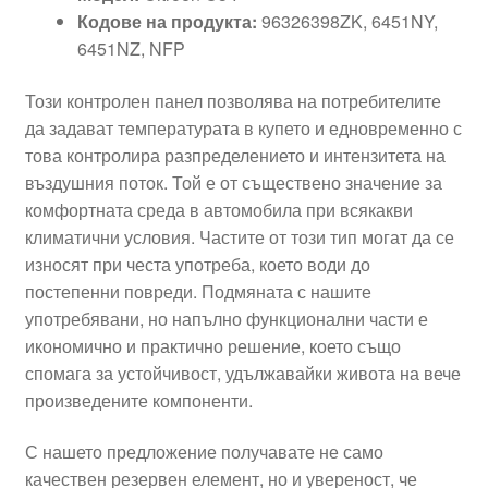
Кодове на продукта:
96326398ZK, 6451NY,
6451NZ, NFP
Този контролен панел позволява на потребителите
да задават температурата в купето и едновременно с
това контролира разпределението и интензитета на
въздушния поток. Той е от съществено значение за
комфортната среда в автомобила при всякакви
климатични условия. Частите от този тип могат да се
износят при честа употреба, което води до
постепенни повреди. Подмяната с нашите
употребявани, но напълно функционални части е
икономично и практично решение, което също
спомага за устойчивост, удължавайки живота на вече
произведените компоненти.
С нашето предложение получавате не само
качествен резервен елемент, но и увереност, че