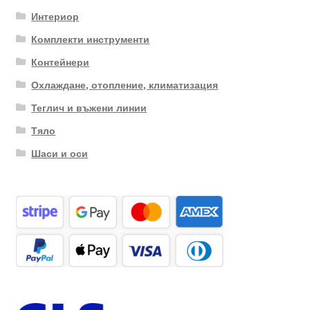
Интериор
Комплекти инструменти
Контейнери
Охлаждане, отопление, климатизация
Теглич и въжени линии
Тяло
Шаси и оси