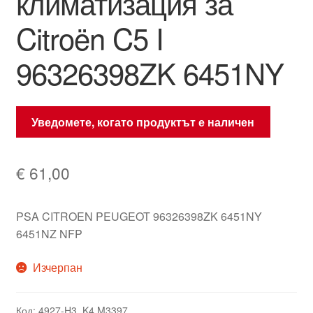
климатизация за
Citroën C5 I
96326398ZK 6451NY
Уведомете, когато продуктът е наличен
€
61,00
PSA CITROEN PEUGEOT 96326398ZK 6451NY
6451NZ NFP
Изчерпан
Код:
4927-H3_K4 M3397