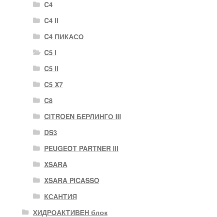
C4
C4 II
C4 ПИКАСО
C5 I
C5 II
C5 X7
C8
CITROEN БЕРЛИНГО III
DS3
PEUGEOT PARTNER III
XSARA
XSARA PICASSO
КСАНТИЯ
ХИДРОАКТИВЕН блок