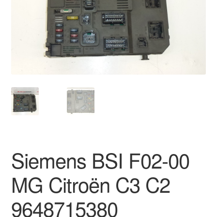
Моята сметка
Плащанията
Политика за поверителност
Правила и условия
Процедура за рекламации
Разгледайте
Siemens BSI F02-00
Транспорт
MG Citroën C3 C2
9648715380