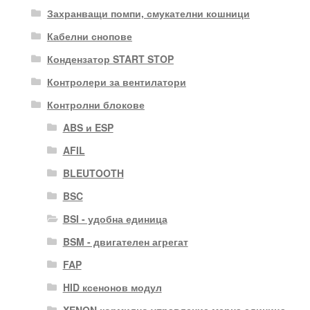
Захранващи помпи, смукателни кошници
Кабелни снопове
Кондензатор START STOP
Контролери за вентилатори
Контролни блокове
ABS и ESP
AFIL
BLEUTOOTH
BSC
BSI - удобна единица
BSM - двигателен агрегат
FAP
HID ксенонов модул
XENON кормилно управление мерна единица