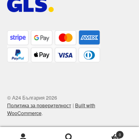
© А24 България 2026
Политика за поверителност
Built with
WooCommerce
.
0
Търсене
Търсене