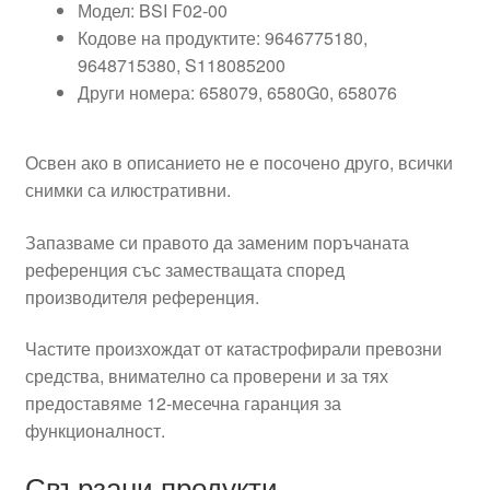
Модел: BSI F02-00
Кодове на продуктите: 9646775180,
9648715380, S118085200
Други номера: 658079, 6580G0, 658076
Освен ако в описанието не е посочено друго, всички
снимки са илюстративни.
Запазваме си правото да заменим поръчаната
референция със заместващата според
производителя референция.
Частите произхождат от катастрофирали превозни
средства, внимателно са проверени и за тях
предоставяме 12-месечна гаранция за
функционалност.
Свързани продукти