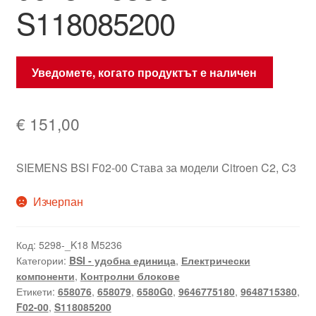
S118085200
Уведомете, когато продуктът е наличен
€
151,00
SIEMENS BSI F02-00 Става за модели Citroen C2, C3
Изчерпан
Код:
5298-_K18 M5236
Категории:
BSI - удобна единица
,
Електрически
компоненти
,
Контролни блокове
Етикети:
658076
,
658079
,
6580G0
,
9646775180
,
9648715380
,
F02-00
,
S118085200