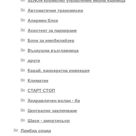
Автоматични трансмисии
Алармен блок
Асистент за паркиране
Блок за имобилайзер
Въздушна възглавница
други
Карай. еднократна инжекция
Климатик
СТАРТ СТОП
Хидравличен волан - бр
Централно заключване
Шаси - амортисьор
Ламбда сонда