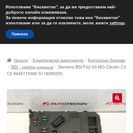
ДОСТАВКА от 12 лв.
Използваме "бисквитки", за да ви предоставим най-
доброто онлайн изживяване.
Доставка по целия свят
За повече информация относно това кои "бисквитки"
използваме или за да ги изключите, моля, вижте
settings
.
Skip
Skip
Menu
Приемам
to
to
navigation
content
Начало
Начало
Електрически компоненти
Контролни блокове
Доставка по целия свят
BSI - удобна единица
Siemens BSI F02-00 MG Citroën C3
C2 9648715380 S118085200
Жалби
За нас
🔍
Количка
Контакт