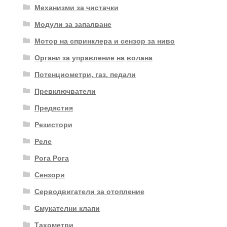
Механизми за чистачки
Модули за запалване
Мотор на спринклера и сензор за ниво
Органи за управление на волана
Потенциометри, газ. педали
Превключватели
Предястия
Резистори
Реле
Рога Рога
Сензори
Серводвигатели за отопление
Смукателни клапи
Тахометри