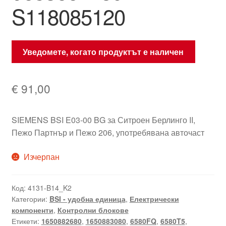
S118085120
Уведомете, когато продуктът е наличен
€
91,00
SIEMENS BSI E03-00 BG за Ситроен Берлинго II,
Пежо Партнър и Пежо 206, употребявана авточаст
Изчерпан
Код:
4131-B14_K2
Категории:
BSI - удобна единица
,
Електрически
компоненти
,
Контролни блокове
Етикети:
1650882680
,
1650883080
,
6580FQ
,
6580T5
,