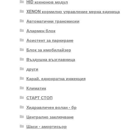
HID ксенонов модул
XENON кормилно управление мерна единица
Автоматични трансмисии
Алармен блок
Асистент за паркиране
Блок за имобилайзер
Въздушна възглавница
други
Карай. еднократна инжекция
Климатик
СТАРТ СТОП
Хидравличен волан - бр
Централно заключване
Шаси - амортисьор