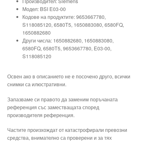
Производител: Siemens
Модел: BSI E03-00
Кодовe на продуктите: 9653667780,
S118085120, 6580T5, 1650883080, 6580FQ,
1650882680
Други числа: 1650882680, 1650883080,
6580FQ, 6580T5, 9653667780, E03-00,
S118085120
Освен ако в описанието не е посочено друго, всички
снимки са илюстративни.
Запазваме си правото да заменим поръчаната
референция със заместващата според
производителя референция.
Частите произхождат от катастрофирали превозни
средства, внимателно са проверени и за тях