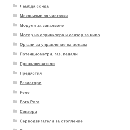
Ламбда сонда
Механизми за чистачки
Модули за запалване
Мотор на спринклера и сензор за ниво
Органи за управление на волана
Потенциометри, газ. педали
Превключватели
Предястия
Резистори
Реле
Рога Рога
Сензори
Серводвигатели за отопление