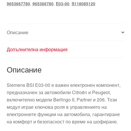
9653667780
,
965366780
,
E03-00
,
S118085120
Описание
Допълнителна информация
Описание
Siemens BSI E03-00 е важен електронен компонент,
предназначен за автомобили Citroën и Peugeot,
включително модели Berlingo II, Partner и 206. Този
модул играе ключова роля в управлението на
електронните функции на автомобила, гарантиране
на комфорт и безопасност по време на шофиране.