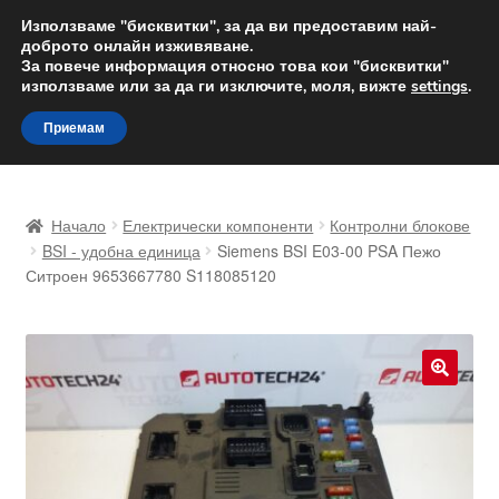
ДОСТАВКА от 12 лв.
Използваме "бисквитки", за да ви предоставим най-
доброто онлайн изживяване.
Доставка по целия свят
За повече информация относно това кои "бисквитки"
използваме или за да ги изключите, моля, вижте
settings
.
Skip
Skip
Menu
Приемам
to
to
navigation
content
Начало
Начало
Електрически компоненти
Контролни блокове
Доставка по целия свят
BSI - удобна единица
Siemens BSI E03-00 PSA Пежо
Ситроен 9653667780 S118085120
Жалби
За нас
🔍
Количка
Контакт