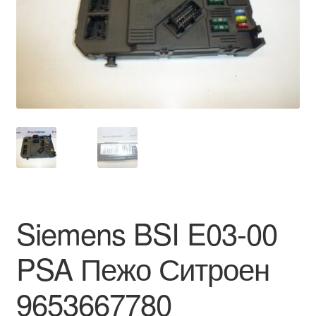
Моята сметка
Плащанията
Политика за поверителност
Правила и условия
Процедура за рекламации
Разгледайте
Siemens BSI E03-00
Транспорт
PSA Пежо Ситроен
9653667780