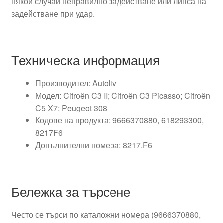
някои случаи неправилно задействане или липса на
задействане при удар.
Техническа информация
Производител: Autoliv
Модел: Citroën C3 II; Citroën C3 Picasso; Citroën
C5 X7; Peugeot 308
Кодове на продукта: 9666370880, 618293300,
8217F6
Допълнителни номера: 8217.F6
Бележка за търсене
Често се търси по каталожни номера (9666370880,