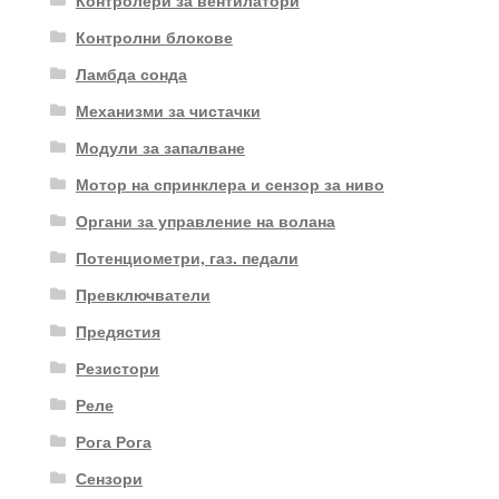
Контролни блокове
Ламбда сонда
Механизми за чистачки
Модули за запалване
Мотор на спринклера и сензор за ниво
Органи за управление на волана
Потенциометри, газ. педали
Превключватели
Предястия
Резистори
Реле
Рога Рога
Сензори