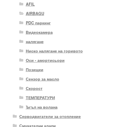
AFIL
AIRBAGU
PDC паркинг
Видеокамера
налягане
Ниско налягане на горивото
Оси - амортисьори
Позиции
Сензор за масло
Скорост
ТЕМПЕРАТУРИ
Ъгъл на волана
Серводвигатели за отопление
Смукателни клапи