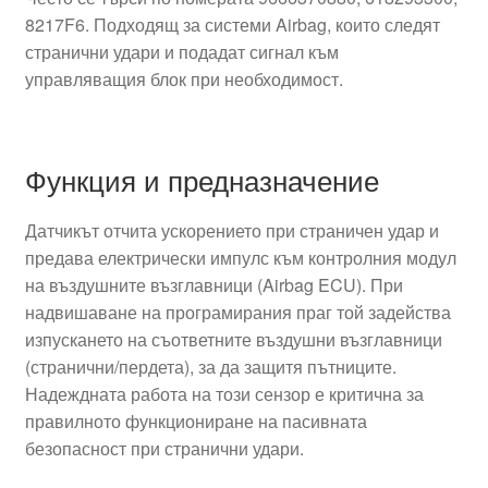
8217F6. Подходящ за системи Airbag, които следят
странични удари и подадат сигнал към
управляващия блок при необходимост.
Функция и предназначение
Датчикът отчита ускорението при страничен удар и
предава електрически импулс към контролния модул
на въздушните възглавници (Airbag ECU). При
надвишаване на програмирания праг той задейства
изпускането на съответните въздушни възглавници
(странични/пердета), за да защитя пътниците.
Надеждната работа на този сензор е критична за
правилното функциониране на пасивната
безопасност при странични удари.