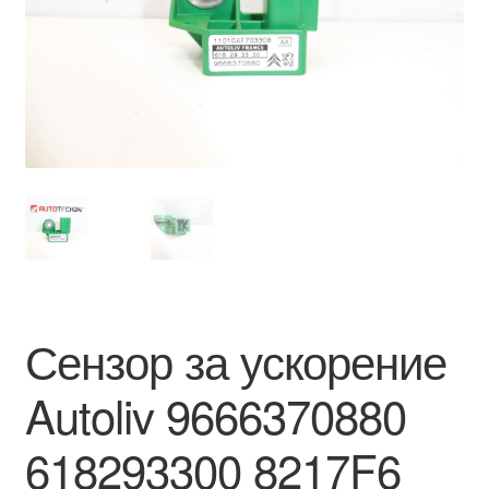
Моята сметка
Плащанията
Политика за поверителност
Правила и условия
Процедура за рекламации
Разгледайте
Сензор за ускорение
Транспорт
Autoliv 9666370880
618293300 8217F6