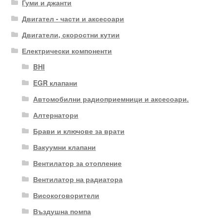
Гуми и джанти
Двигател - части и аксесоари
Двигатели, скоростни кутии
Електрически компоненти
BHI
EGR клапани
Автомобилни радиоприемници и аксесоари.
Алтернатори
Брави и ключове за врати
Вакуумни клапани
Вентилатор за отопление
Вентилатор на радиатора
Високоговорители
Въздушна помпа