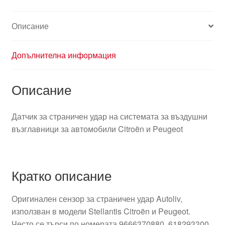
8217F6
Описание
Допълнителна информация
Описание
Датчик за страничен удар на системата за въздушни
възглавници за автомобили Citroën и Peugeot
Кратко описание
Оригинален сензор за страничен удар Autoliv,
използван в модели Stellantis Citroën и Peugeot.
Често се търси по номерата 9666370880, 618293300,