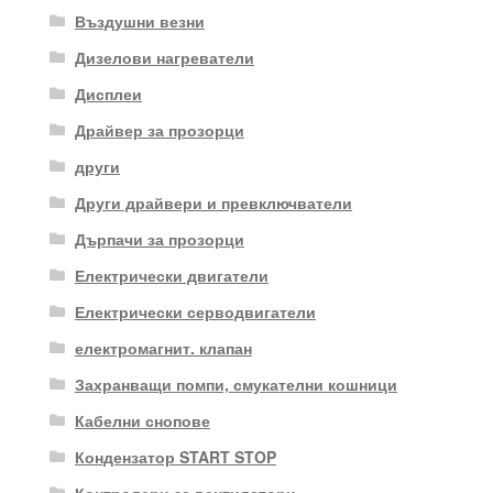
Въздушни везни
Дизелови нагреватели
Дисплеи
Драйвер за прозорци
други
Други драйвери и превключватели
Дърпачи за прозорци
Електрически двигатели
Електрически серводвигатели
електромагнит. клапан
Захранващи помпи, смукателни кошници
Кабелни снопове
Кондензатор START STOP
Контролери за вентилатори