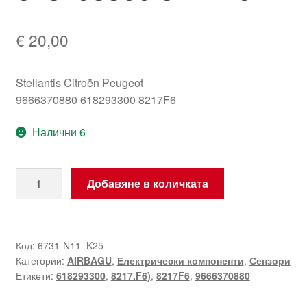
€
20,00
Stellantis Citroën Peugeot
9666370880 618293300 8217F6
Налични 6
количество
Добавяне в количката
за
Сензор
за
ускорение
Код:
6731-N11_K25
Категории:
AIRBAGU
,
Електрически компоненти
,
Сензори
Autoliv
Етикети:
618293300
,
8217.F6)
,
8217F6
,
9666370880
9666370880
618293300