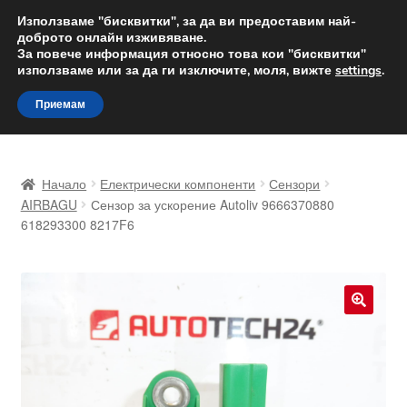
ДОСТАВКА от 12 лв.
Използваме "бисквитки", за да ви предоставим най-
доброто онлайн изживяване.
Доставка по целия свят
За повече информация относно това кои "бисквитки"
използваме или за да ги изключите, моля, вижте
settings
.
Skip
Skip
Menu
Приемам
to
to
navigation
content
Начало
Начало
Електрически компоненти
Сензори
Доставка по целия свят
AIRBAGU
Сензор за ускорение Autoliv 9666370880
618293300 8217F6
Жалби
За нас
🔍
Количка
Контакт