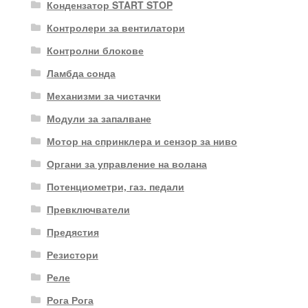
Кондензатор START STOP
Контролери за вентилатори
Контролни блокове
Ламбда сонда
Механизми за чистачки
Модули за запалване
Мотор на спринклера и сензор за ниво
Органи за управление на волана
Потенциометри, газ. педали
Превключватели
Предястия
Резистори
Реле
Рога Рога