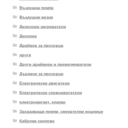
Въздушна помпа
Въздушни везни
Дизелови нагреватели
Дисплеи
Драйвер за прозорци
други
Други драйвери и превключватели
Дърпачи за прозорци
Електрически двигатели
Електрически серводвигатели
електромагнит. клапан
Захранващи помпи, смукателни кошници
Кабелни снопове