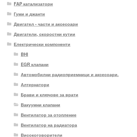
FAP катализатори
Гуми и джанти
Двигател - части и аксесоари
Двигатели, скоростни кутии
Електрически компоненти
BHI
EGR клапани
Автомобилни радиоприемници и аксесоари.
Алтернатори
Брави и ключове за врати
Вакуумни клапани
Вентилатор за отопление
Вентилатор на радиатора
Високоговорители