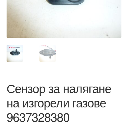
Моята сметка
Плащанията
Политика за поверителност
Правила и условия
Процедура за рекламации
Сензор за налягане
Разгледайте
на изгорели газове
Транспорт
9637328380