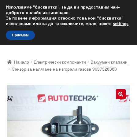
ДОСТАВКА от 12 лв.
Използваме "бисквитки", за да ви предоставим най-
доброто онлайн изживяване.
Доставка по целия свят
За повече информация относно това кои "бисквитки"
използваме или за да ги изключите, моля, вижте
settings
.
Skip
Skip
Menu
Приемам
to
to
navigation
content
Начало
Начало
Електрически компоненти
Вакуумни клапани
Доставка по целия свят
Сензор за налягане на изгорели газове 9637328380
Жалби
За нас
🔍
Количка
Контакт