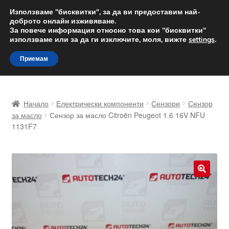
ДОСТАВКА от 12 лв.
Използваме "бисквитки", за да ви предоставим най-
доброто онлайн изживяване.
Доставка по целия свят
За повече информация относно това кои "бисквитки"
използваме или за да ги изключите, моля, вижте
settings
.
Skip
Skip
Menu
Приемам
to
to
navigation
content
Начало
Начало
Електрически компоненти
Сензори
Сензор
Доставка по целия свят
за масло
Сензор за масло Citroën Peugeot 1.6 16V NFU
1131F7
Жалби
За нас
🔍
Количка
Контакт