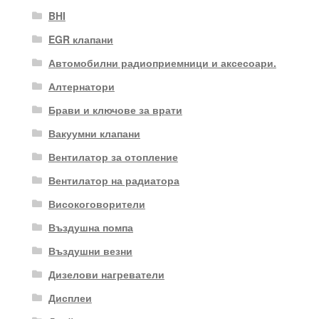
BHI
EGR клапани
Автомобилни радиоприемници и аксесоари.
Алтернатори
Брави и ключове за врати
Вакуумни клапани
Вентилатор за отопление
Вентилатор на радиатора
Високоговорители
Въздушна помпа
Въздушни везни
Дизелови нагреватели
Дисплеи