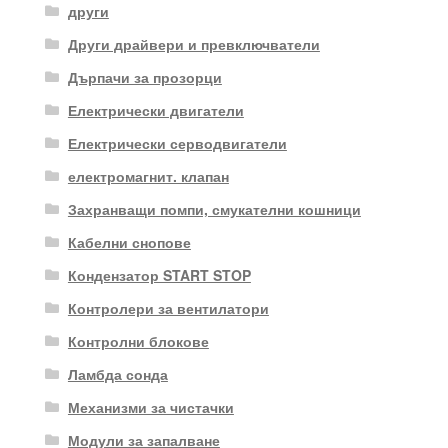
други
Други драйвери и превключватели
Дърпачи за прозорци
Електрически двигатели
Електрически серводвигатели
електромагнит. клапан
Захранващи помпи, смукателни кошници
Кабелни снопове
Кондензатор START STOP
Контролери за вентилатори
Контролни блокове
Ламбда сонда
Механизми за чистачки
Модули за запалване