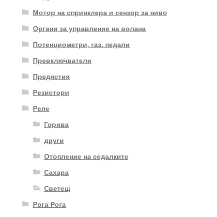
Мотор на спринклера и сензор за ниво
Органи за управление на волана
Потенциометри, газ. педали
Превключватели
Предястия
Резистори
Реле
Горива
други
Отопление на седалките
Сахара
Светещ
Рога Рога