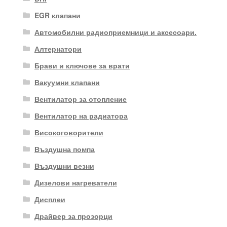
EGR клапани
Автомобилни радиоприемници и аксесоари.
Алтернатори
Брави и ключове за врати
Вакуумни клапани
Вентилатор за отопление
Вентилатор на радиатора
Високоговорители
Въздушна помпа
Въздушни везни
Дизелови нагреватели
Дисплеи
Драйвер за прозорци