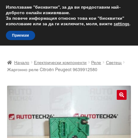
ДОСТАВКА от 12 лв.
Използваме "бисквитки", за да ви предоставим най-
доброто онлайн изживяване.
Доставка по целия свят
За повече информация относно това кои "бисквитки"
използваме или за да ги изключите, моля, вижте
settings
.
Skip
Skip
Menu
Приемам
to
to
navigation
content
Начало
Начало
Електрически компоненти
Реле
Светещ
Доставка по целия свят
Жаргонно реле Citroën Peugeot 9639912580
Жалби
За нас
🔍
Количка
Контакт