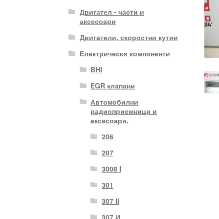
Двигател - части и
аксесоари
Двигатели, скоростни кутии
Електрически компоненти
BHI
EGR клапани
Автомобилни
радиоприемници и
аксесоари.
206
207
3008 I
301
307 II
307 И