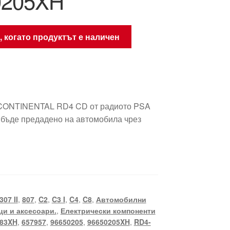
0205XH
, когато продуктът е наличен
CONTINENTAL RD4 CD от радиото PSA
 бъде предадено на автомобила чрез
307 II
,
807
,
C2
,
C3 I
,
C4
,
C8
,
Автомобилни
и и аксесоари.
,
Електрически компоненти
683XH
,
657957
,
96650205
,
96650205XH
,
RD4-