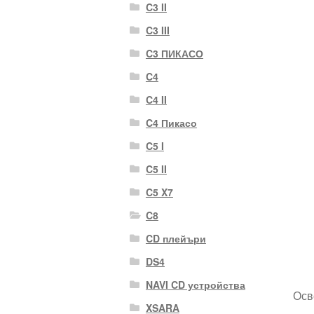
C3 II
C3 III
C3 ПИКАСО
C4
C4 II
C4 Пикасо
C5 I
C5 II
C5 X7
C8
CD плейъри
DS4
NAVI CD устройства
Осв
XSARA