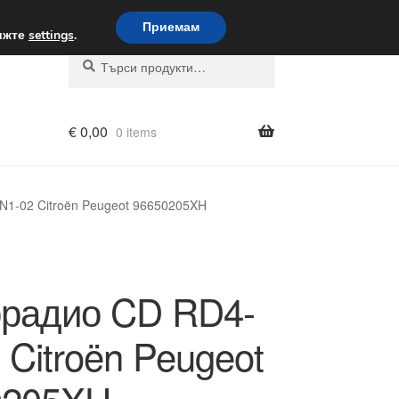
вка по целия свят
Приемам
вижте
settings
.
Търсене
Търсене
за:
€
0,00
0 items
N1-02 Citroën Peugeot 96650205XH
ррадио CD RD4-
 Citroën Peugeot