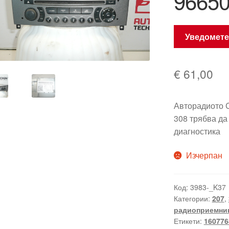
9665
Уведомете
€
61,00
Авторадиото 
308 трябва да
диагностика
Изчерпан
Код:
3983-_K37
Категории:
207
,
радиоприемниц
Етикети:
16077