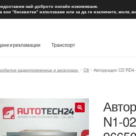
2 лв.
Доста
предоставим най-доброто онлайн изживяване.
 кои "бисквитки" използваме или за да ги изключите, моля, 
ане и рекламации
Транспорт
 нас
Количка
Контакт
Моята сметка
Плащанията
мобилни радиоприемници и аксесоари.
C8
Авторрадио CD RD4-
словия
Процедура за рекламации
Разгледайте
Транспорт
Авто
N1-02
🔍