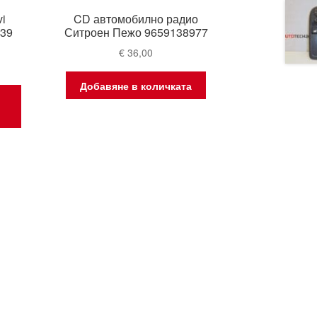
i
CD автомобилно радио
139
Ситроен Пежо 9659138977
€
36,00
Добавяне в количката