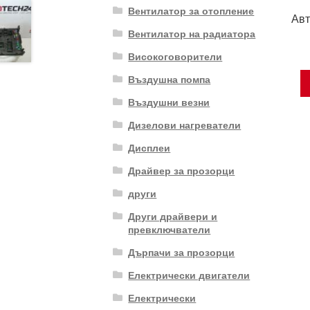
Вентилатор за отопление
Авт
Вентилатор на радиатора
Високоговорители
Въздушна помпа
Въздушни везни
Дизелови нагреватели
Дисплеи
Драйвер за прозорци
други
Други драйвери и
превключватели
Дърпачи за прозорци
Електрически двигатели
Електрически