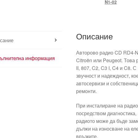
N1-02
Описание
сание
Авторово радио CD RD4-N
ълнителна информация
Citroën или Peugeot. Това 
II, 807, C2, C3 I, C4 и C8.
звучност и надеждност, ко
автосервизи и собствениц
ремонти.
При инсталиране на радио
посредством диагностика,
радиото може да бъде заме
дължи на износване на ел
връзките.