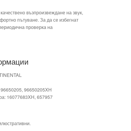
 качествено възпроизвеждане на звук,
фортно пътуване. За да се избегнат
периодична проверка на
ормации
NTINENTAL
: 96650205, 96650205XH
ра: 16077683XH, 657957
 илюстративни.