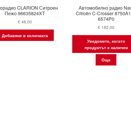
орадио CLARION Ситроен
Автомобилно радио Nav
Пежо 96635824XT
Citroën C-Crosser 8750A
6574P0
€
48,00
€
182,00
Добавяне в количката
Уведомете, когато
продуктът е наличен
Още