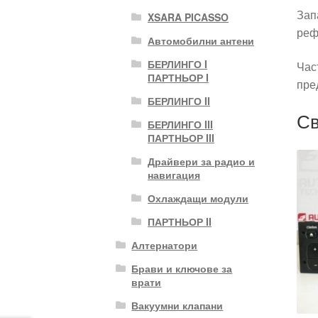
Зап
XSARA PICASSO
реф
Автомобилни антени
БЕРЛИНГО I
Час
ПАРТНЬОР I
пре
БЕРЛИНГО II
Св
БЕРЛИНГО III
ПАРТНЬОР III
Драйвери за радио и
навигация
Охлаждащи модули
ПАРТНЬОР II
Алтернатори
Брави и ключове за
врати
Вакуумни клапани