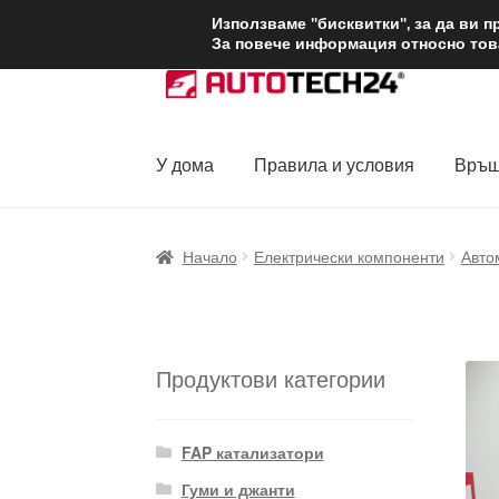
ДОСТАВКА от 1
Използваме "бисквитки", за да ви 
За повече информация относно това
Skip
Skip
to
to
navigation
content
У дома
Правила и условия
Връщ
Начало
Доставка по целия свят
Жалби
За
Начало
Електрически компоненти
Авто
Политика за поверителност
Правила и у
Продуктови категории
FAP катализатори
Гуми и джанти