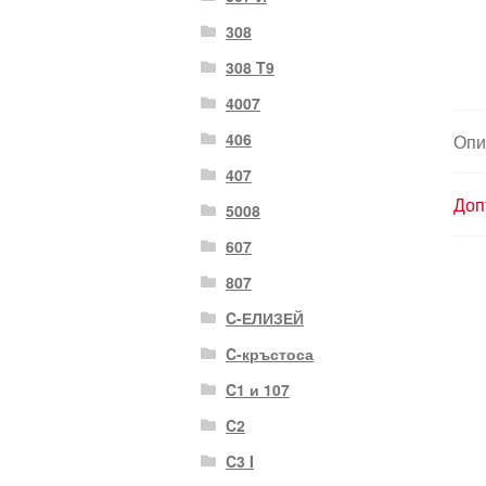
308
308 T9
4007
406
Опи
407
Доп
5008
607
807
C-ЕЛИЗЕЙ
C-кръстоса
C1 и 107
C2
C3 I