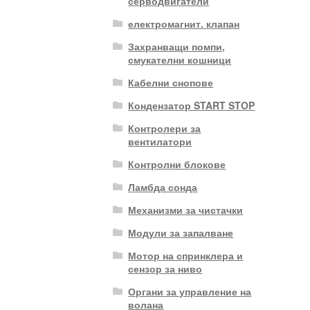
серводвигатели
електромагнит. клапан
Захранващи помпи,
смукателни кошници
Кабелни снопове
Кондензатор START STOP
Контролери за
вентилатори
Контролни блокове
Ламбда сонда
Механизми за чистачки
Модули за запалване
Мотор на спринклера и
сензор за ниво
Органи за управление на
волана