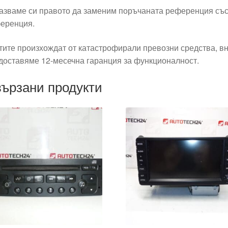
азваме си правото да заменим поръчаната референция със
еренция.
тите произхождат от катастрофирали превозни средства, вн
доставяме 12-месечна гаранция за функционалност.
ързани продукти