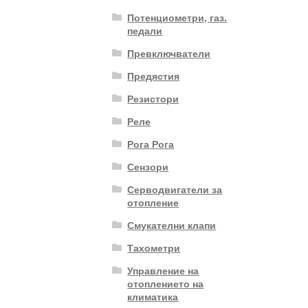
Потенциометри, газ.
педали
Превключватели
Предястия
Резистори
Реле
Рога Рога
Сензори
Серводвигатели за
отопление
Смукателни клапи
Тахометри
Управление на
отоплението на
климатика