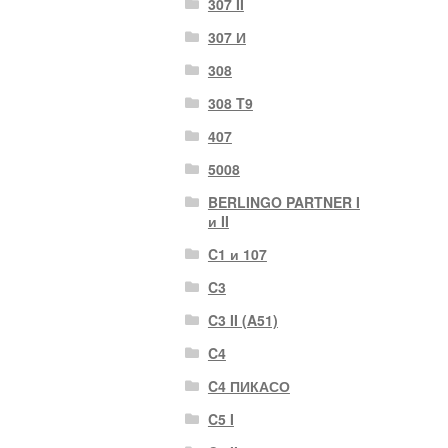
307 II
307 И
308
308 T9
407
5008
BERLINGO PARTNER I
и II
C1 и 107
C3
C3 II (A51)
C4
C4 ПИКАСО
C5 I