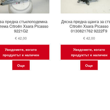
ва предна стъклоподемна
Дясна предна щанга за ст
тема Citroën Xsara Picasso
Citroën Xsara Picasso
9221G2
0130821762 9222F9
€
42,00
€
42,00
Уведомете, когато
Уведомете, когато
продуктът е наличен
продуктът е наличен
Още
Още