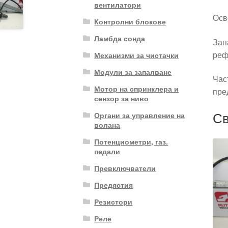
вентилатори
Осв
Контролни блокове
Ламбда сонда
Зап
реф
Механизми за чистачки
Модули за запалване
Час
Мотор на спринклера и
пре
сензор за ниво
Св
Органи за управление на
волана
Потенциометри, газ.
педали
Превключватели
Предястия
Резистори
Реле