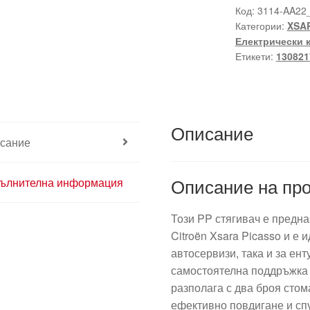
Код:
3114-AA22
Категории:
XSA
Електрически 
Етикети:
130821
Описание
сание
Описание на про
ълнителна информация
Този PP стягивач е предна
Citroën Xsara Picasso и е
автосервизи, така и за ент
самостоятелна поддръжка 
разполага с два броя стом
ефективно повдигане и спу