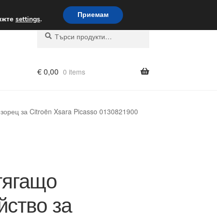
вка по целия свят
Приемам
вижте
settings
.
Търсене
Търсене
за:
€
0,00
0 items
зорец за Citroën Xsara Picasso 0130821900
тягащо
йство за