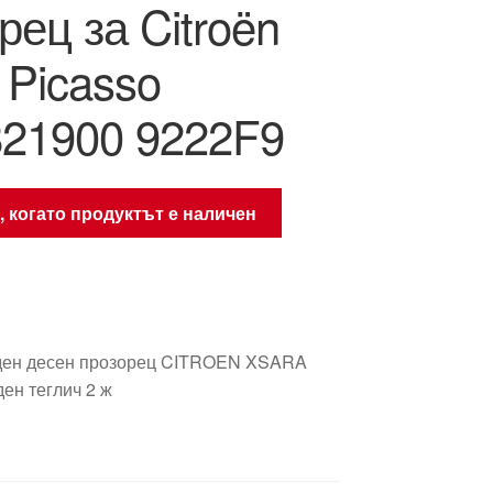
рец за Citroën
 Picasso
21900 9222F9
, когато продуктът е наличен
еден десен прозорец CITROEN XSARA
ен теглич 2 ж