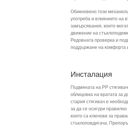
Обикновено този механизъ
употреба и влиянието на 
замърсявания, които могат
движение на стъклоподемн
Редовната проверка и под
поддържане на комфорта и
Инсталация
Подмяната на PP стягивач
облицовка на вратата за д
стария стягивач е необхо
за да се осигури правилн
които са ключови за прав
стъклоповдигача. Препоръ