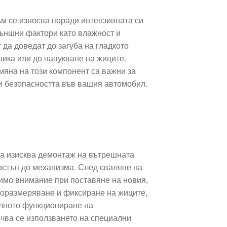
м се износва поради интензивната си
външни фактори като влажност и
 да доведат до загуба на гладкото
ика или до напукване на жиците.
мяна на този компонент са важни за
 безопасността във вашия автомобил.
а изисква демонтаж на вътрешната
остъп до механизма. След сваляне на
димо внимание при поставяне на новия,
о оразмеряване и фиксиране на жиците,
илното функциониране на
чва се използването на специални