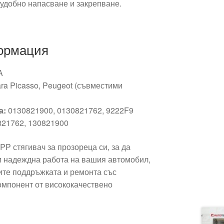
 удобно напасване и закрепване.
ормация
A
ara Picasso, Peugeot (съвместими
а:
0130821900, 0130821762, 9222F9
21762, 130821900
PP стягивач за прозореца си, за да
и надеждна работа на вашия автомобил,
те поддръжката и ремонта със
омпонент от висококачествено