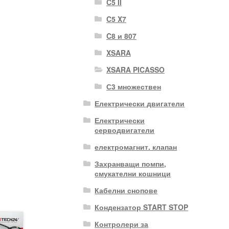
C5 II
C5 X7
C8 и 807
XSARA
XSARA PICASSO
С3 множествен
Електрически двигатели
Електрически
серводвигатели
електромагнит. клапан
Захранващи помпи,
смукателни кошници
Кабелни снопове
Кондензатор START STOP
Контролери за