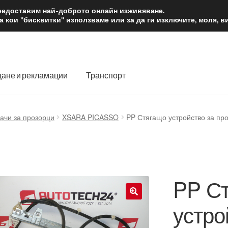
2 лв.
Доста
предоставим най-доброто онлайн изживяване.
 кои "бисквитки" използваме или за да ги изключите, моля, 
ане и рекламации
Транспорт
 нас
Количка
Контакт
Моята сметка
Плащанията
ачи за прозорци
XSARA PICASSO
PP Стягащо устройство за про
словия
Процедура за рекламации
Разгледайте
Транспорт
PP С
устро
🔍