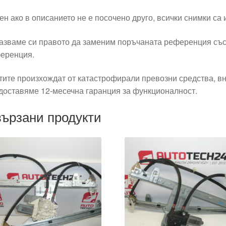
ен ако в описанието не е посочено друго, всички снимки са
азваме си правото да заменим поръчаната референция със
еренция.
тите произхождат от катастрофирали превозни средства, вн
доставяме 12-месечна гаранция за функционалност.
ързани продукти