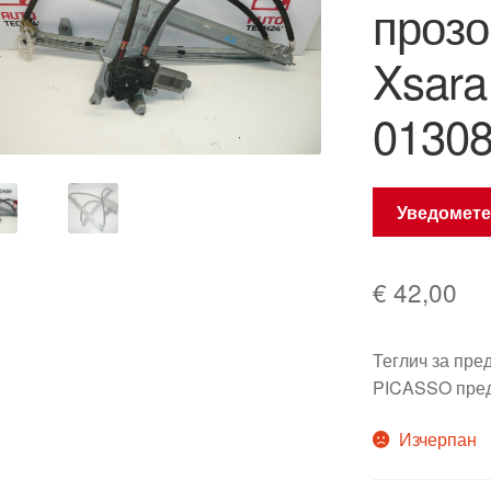
прозо
Xsara
01308
Уведомете
€
42,00
Теглич за пр
PICASSO пред
Изчерпан