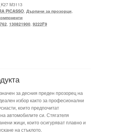
_K27 M3113
RA PICASSO
,
Дърпачи за прозорци
,
компоненти
762
,
130821900
,
9222F9
дукта
значен за десния преден прозорец на
 идеален избор както за професионални
усиасти, които предпочитат
на автомобилите си. Стягателя
анени жици, които осигуряват плавно и
скане на стъклото.