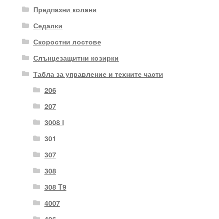
Предпазни колани
Седалки
Скоростни лостове
Слънцезащитни козирки
Табла за управление и техните части
206
207
3008 I
301
307
308
308 T9
4007
406