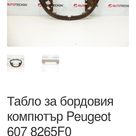
Моята сметка
Плащанията
Политика за поверителност
Правила и условия
Процедура за рекламации
Разгледайте
Табло за бордовия
Транспорт
компютър Peugeot
607 8265F0