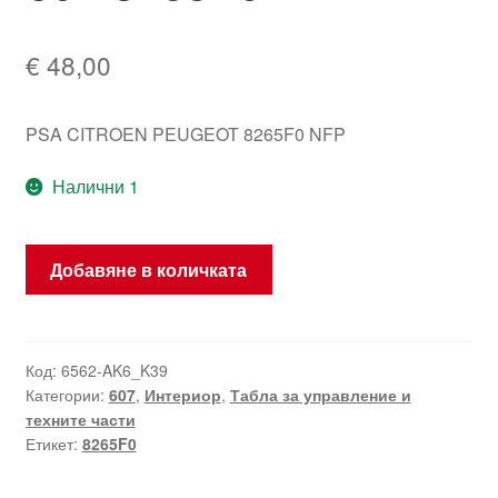
€
48,00
PSA CITROEN PEUGEOT 8265F0 NFP
Налични 1
количество
Добавяне в количката
за
Табло
за
бордовия
Код:
6562-AK6_K39
Категории:
607
,
Интериор
,
Табла за управление и
компютър
техните части
Peugeot
Етикет:
8265F0
607
8265F0