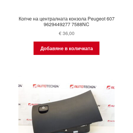
Копче на централната конзола Peugeot 607
9629449277 7588NC
€
36,00
Добавяне в количката