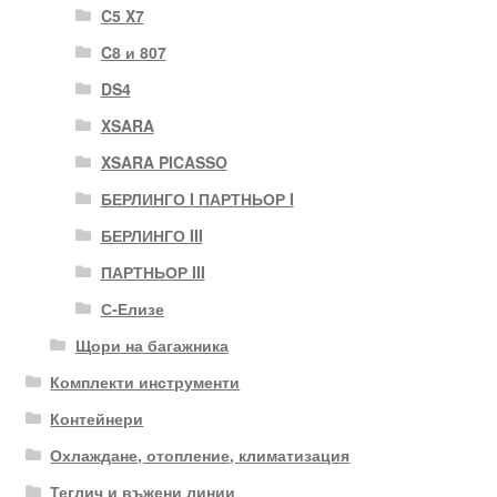
C5 X7
C8 и 807
DS4
XSARA
XSARA PICASSO
БЕРЛИНГО I ПАРТНЬОР I
БЕРЛИНГО III
ПАРТНЬОР III
С-Елизе
Щори на багажника
Комплекти инструменти
Контейнери
Охлаждане, отопление, климатизация
Теглич и въжени линии