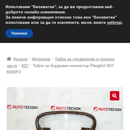
ДОСТАВКА от 12 лв.
Използваме "бисквитки", за да ви предоставим най-
доброто онлайн изживяване.
Доставка по целия свят
За повече информация относно това кои "бисквитки"
използваме или за да ги изключите, моля, вижте
settings
.
Skip
Skip
Menu
Приемам
to
to
navigation
content
Начало
Начало
Интериор
Табла за управление и техните
Доставка по целия свят
части
607
Табло за бордовия компютър Peugeot 607
8265F0
Жалби
За нас
🔍
Количка
Контакт