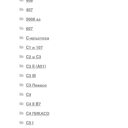
407
5008 аз
607
C-кръстоса
C1 и 107
C2 и C3
C3 II (A51)
C3 III
C3 Пикасо
C4
C4 II B7
C4 ПИКАСО
C5 I