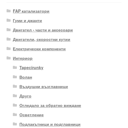
FAP катализатори
Гуми и джанти
Двигател - части и аксесоари
Двигатели, скоростни кутии
Електрически компоненти
Интериор
Tapecírunky
Волан
Въздушни възглавници
Друго
Огледало за обратно виждане
Осветление
Подлакътници и подглавници