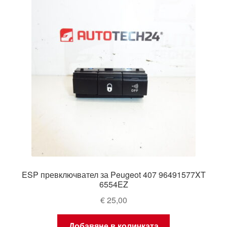
ESP превключвател за Peugeot 407 96491577XT
6554EZ
€
25,00
Добавяне в количката