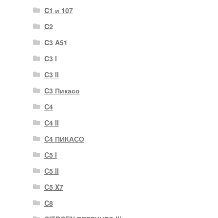
C1 и 107
C2
C3 A51
C3 I
C3 II
C3 Пикасо
C4
C4 II
C4 ПИКАСО
C5 I
C5 II
C5 X7
C8