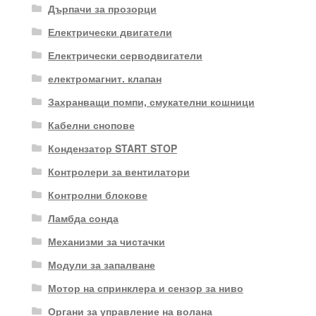
Дърпачи за прозорци
Електрически двигатели
Електрически серводвигатели
електромагнит. клапан
Захранващи помпи, смукателни кошници
Кабелни снопове
Кондензатор START STOP
Контролери за вентилатори
Контролни блокове
Ламбда сонда
Механизми за чистачки
Модули за запалване
Мотор на спринклера и сензор за ниво
Органи за управление на волана