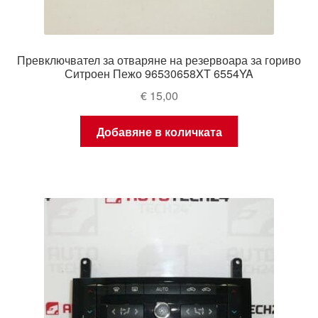
Превключвател за отваряне на резервоара за гориво
Ситроен Пежо 96530658XT 6554YA
€
15,00
Добавяне в количката