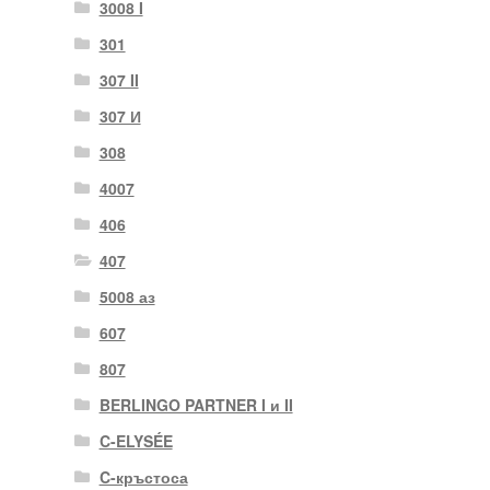
3008 I
301
307 II
307 И
308
4007
406
407
5008 аз
607
807
BERLINGO PARTNER I и II
C-ELYSÉE
C-кръстоса