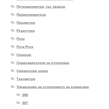
Потенциометри, газ. педали
Превключватели
Предястия
Резистори
Реле
Рога Рога
Сензори
Серводвигатели за отопление
Смукателни клапи
Тахометри
Управление на отоплението на климатика
206
207