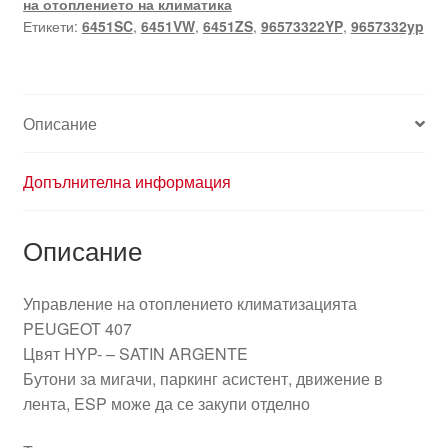
на отоплението на климатика
Peugeot
Етикети:
6451SC
,
6451VW
,
6451ZS
,
96573322YP
,
9657332yp
407
96573322YP
6451VW
Описание
Допълнителна информация
Описание
Управление на отоплението климатизацията
PEUGEOT 407
Цвят HYP- – SATIN ARGENTE
Бутони за мигачи, паркинг асистент, движение в
лента, ESP може да се закупи отделно