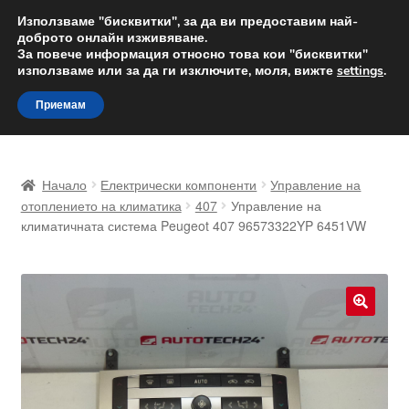
ДОСТАВКА от 12 лв.
Използваме "бисквитки", за да ви предоставим най-
доброто онлайн изживяване.
Доставка по целия свят
За повече информация относно това кои "бисквитки"
използваме или за да ги изключите, моля, вижте
settings
.
Skip
Skip
Menu
Приемам
to
to
navigation
content
Начало
Начало
Електрически компоненти
Управление на
Доставка по целия свят
отоплението на климатика
407
Управление на
климатичната система Peugeot 407 96573322YP 6451VW
Жалби
За нас
🔍
Количка
Контакт