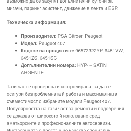
възможно да се закупят допълнителни бутони за
мигачи, паркинг асистент, движение в лента и ESP.
Техническа информация:
Производител:
PSA Citroen Peugeot
Модел:
Peugeot 407
Кодове на продуктите:
96573322YP, 6451VW,
6451ZS, 6451SC
Допълнителни номера:
HYP- – SATIN
ARGENTE
Тази част е проверена и контролирана, за да се
осигури безпроблемната й работа и максималната
съвместимост с избраните модели Peugeot 407.
Популярността на тази част за ремонти и подобрения
се доказва от широкото й използване сред
аматьорските и професионалните автосервизи.
Инсталацията е проста и не изисква специални