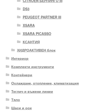
CITROEN БЕРЛИНГО III
DS3
PEUGEOT PARTNER III
XSARA
XSARA PICASSO
КСАНТИЯ
ХИДРОАКТИВЕН блок
Интериор
Комплекти инструменти
Контейнери
Охлаждане, отопление, климатизация
Теглич и въжени линии
Тяло
Шаси и оси