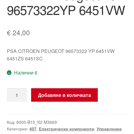
96573322YP 6451VW
€
24,00
PSA CITROEN PEUGEOT 96573322 YP 6451VW
6451ZS 6451SC
Налични 6
количество
Добавяне в количката
за
Управление
на
климатичната
Код:
6000-B15_K2 M3669
Категории:
407
,
Електрически компоненти
,
Управление
система