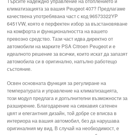
Търсите надеждно управление на отоплението и
климатизацията за вашия Peugeot 407? Предлагаме
качествена употребявана част с код 96573322YP
6451VW, която е перфектен избор за възстановяване
на комфорта и функционалността на вашето
превозно средство. Тази част идва директно от
автомобили на марките PSA Citroen Peugeot и е
идеалното решение за всички, които искат да запазят
автомобила си в оригинално, напълно работещо
състояние.
Освен основната функция за регулиране на
температурата и управление на климатизацията,
този модул предлага и допълнителни възможности за
разширение. Благодарение на сивкавия сатенен
цвят и елегантния дизайн, той добре се вписва в
интериора на вашия автомобил, без да нарушава
оригиналния му вид. В случай на необходимост, е