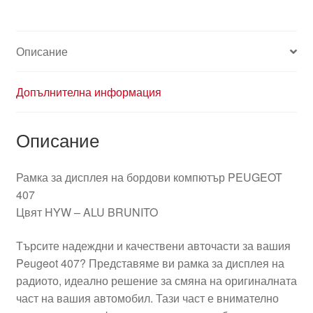
407
96577887
77
Описание
8265S9
Допълнителна информация
Описание
Рамка за дисплея на бордови компютър PEUGEOT
407
Цвят HYW – ALU BRUNITO
Търсите надеждни и качествени авточасти за вашия
Peugeot 407? Представяме ви рамка за дисплея на
радиото, идеално решение за смяна на оригиналната
част на вашия автомобил. Тази част е внимателно