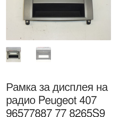
Моята сметка
Плащанията
Политика за поверителност
Правила и условия
Процедура за рекламации
Разгледайте
Рамка за дисплея на
Транспорт
радио Peugeot 407
96577887 77 8265S9