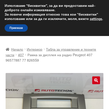
ДОСТАВКА от 12 лв.
Използваме "бисквитки", за да ви предоставим най-
доброто онлайн изживяване.
Доставка по целия свят
За повече информация относно това кои "бисквитки"
използваме или за да ги изключите, моля, вижте
settings
.
Skip
Skip
Menu
Приемам
to
to
navigation
content
Начало
Начало
Интериор
Табла за управление и техните
Доставка по целия свят
части
407
Рамка за дисплея на радио Peugeot 407
96577887 77 8265S9
Жалби
За нас
🔍
Количка
Контакт