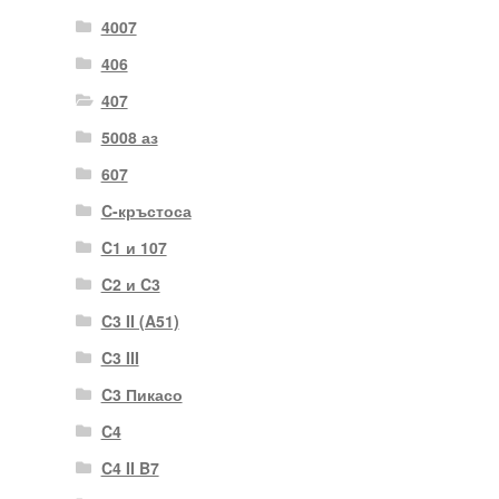
4007
406
407
5008 аз
607
C-кръстоса
C1 и 107
C2 и C3
C3 II (A51)
C3 III
C3 Пикасо
C4
C4 II B7