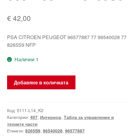
€
42,00
PSA CITROEN PEUGEOT 96577887 77 96540028 77
8265S9 NFP
Налични 1
количество
Добавяне в количката
за
Рамка
за
дисплея
Код:
5111-L14_K2
Категории:
407
,
Интериор
,
Табла за управление и
на
техните части
радио
Етикети:
8265S9
,
96540028
,
96577887
Peugeot