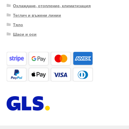
Охлаждане, отопление, климатизация
Теглич и въжени линии
Тяло
Шаси и оси