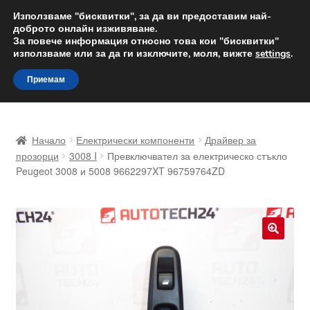
ДОСТАВКА от 12 лв.
Използваме "бисквитки", за да ви предоставим най-
доброто онлайн изживяване.
Доставка по целия свят
За повече информация относно това кои "бисквитки"
използваме или за да ги изключите, моля, вижте
settings
.
Skip
Skip
Menu
Приемам
to
to
navigation
content
Начало
Начало
Електрически компоненти
Драйвер за
Доставка по целия свят
прозорци
3008 I
Превключвател за електрическо стъкло
Peugeot 3008 и 5008 9662297XT 96759764ZD
Жалби
За нас
🔍
Количка
Контакт