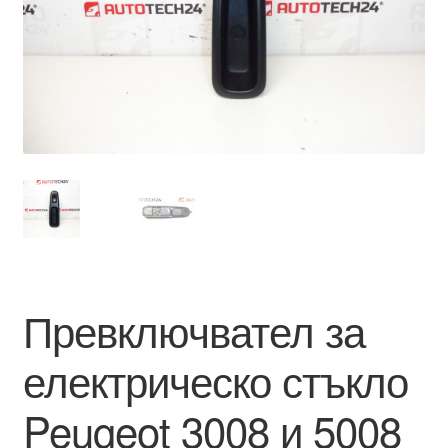
Моята сметка
Плащанията
Политика за поверителност
Правила и условия
Процедура за рекламации
Разгледайте
Превключвател за
Транспорт
електрическо стъкло
Peugeot 3008 и 5008