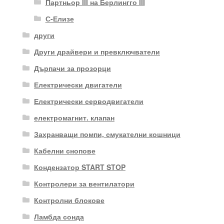
Партньор III на Берлингго III
С-Елизе
други
Други драйвери и превключватели
Дърпачи за прозорци
Електрически двигатели
Електрически серводвигатели
електромагнит. клапан
Захранващи помпи, смукателни кошници
Кабелни снопове
Кондензатор START STOP
Контролери за вентилатори
Контролни блокове
Ламбда сонда