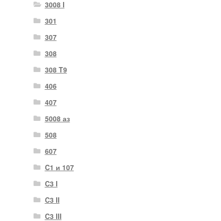
3008 I
301
307
308
308 T9
406
407
5008 аз
508
607
C1 и 107
C3 I
C3 II
C3 III