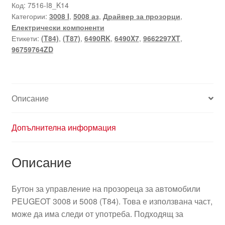
електрическо
Код:
7516-I8_K14
Категории:
3008 I
,
5008 аз
,
Драйвер за прозорци
,
стъкло
Електрически компоненти
Peugeot
Етикети:
(T84)
,
(T87)
,
6490RK
,
6490X7
,
9662297XT
,
3008
96759764ZD
и
5008
9662297XT
96759764ZD
Описание
Допълнителна информация
Описание
Бутон за управление на прозореца за автомобили
PEUGEOT 3008 и 5008 (T84). Това е използвана част,
може да има следи от употреба. Подходящ за