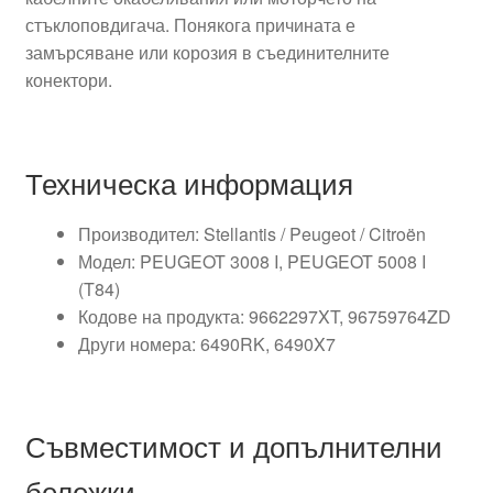
стъклоповдигача. Понякога причината е
замърсяване или корозия в съединителните
конектори.
Техническа информация
Производител: Stellantis / Peugeot / Citroën
Модел: PEUGEOT 3008 I, PEUGEOT 5008 I
(T84)
Кодове на продукта: 9662297XT, 96759764ZD
Други номера: 6490RK, 6490X7
Съвместимост и допълнителни
бележки