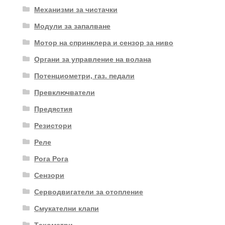
Механизми за чистачки
Модули за запалване
Мотор на спринклера и сензор за ниво
Органи за управление на волана
Потенциометри, газ. педали
Превключватели
Предястия
Резистори
Реле
Рога Рога
Сензори
Серводвигатели за отопление
Смукателни клапи
Тахометри