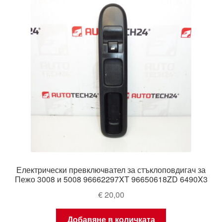
Електрически превключвател за стъклоповдигач за
Пежо 3008 и 5008 96662297XT 96650618ZD 6490X3
€
20,00
Добавяне в количката