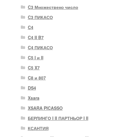
C3 Множествено число
C3 ПИКАСО
C4
C4 II B7
C4 ПИКАСО
C5 I и II
C5 X7
C8 и 807
DS4
Xsara
XSARA PICASSO
БЕРЛИНГО I II ПАРТНЬОР I II
КСАНТИЯ