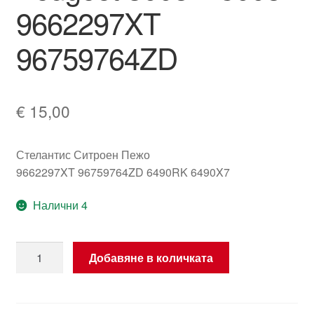
9662297XT
96759764ZD
€
15,00
Стелантис Ситроен Пежо
9662297XT 96759764ZD 6490RK 6490X7
Налични 4
количество
Добавяне в количката
за
Превключвател
за