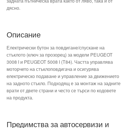
задната пътническа врата както от ляво, така и от
дясно.
Описание
Електрически бутон за повдигане/спускане на
стъклото (ключ за прозорец) за модели PEUGEOT
3008 I и PEUGEOT 5008 I (T84). Частта управлява
моторчето на стъклоповдигача и осигурява
електрическо подаване и управление за движението
на задното стъкло. Подходящ е за монтаж на задните
врати от двете страни и често се търси по кодовете
на продукта.
Предимства за автосервизи и