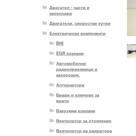
Двигател - части и
аксесоари
Двигатели, скоростни кутии
Електрически компоненти
BHI
EGR клапани
Автомобилни
радиоприемници и
аксесоари.
Алтернатори
Брави и ключове за
врати
Вакуумни клапани
Вентилатор за отопление
Вентилатор на радиатора