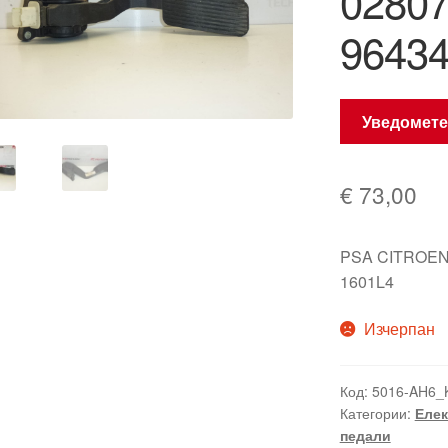
0280
96434
Уведомете
€
73,00
PSA CITROEN
1601L4
Изчерпан
Код:
5016-AH6_
Категории:
Елек
педали