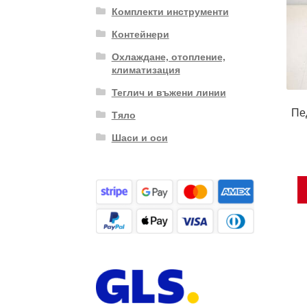
Комплекти инструменти
Контейнери
Охлаждане, отопление,
климатизация
Теглич и въжени линии
Пе
Тяло
Шаси и оси