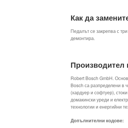
Как да заменит
Педалът се закрепва с три
демонтира.
Производител 
Robert Bosch GmbH. Основ
Bosch са разпределени в ч
(хардуер и софтуер), сток
домакински уреди и елект
технологии и енергийни те
Допълнителни кодове: