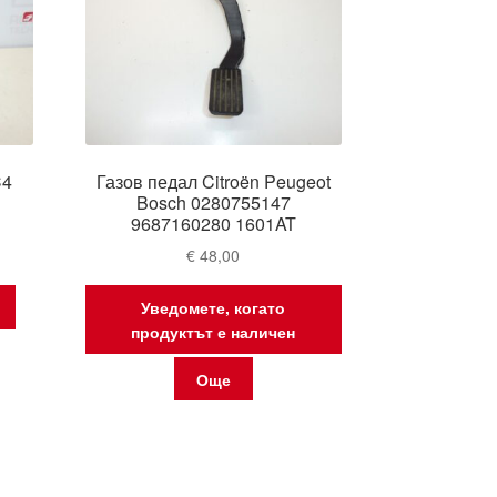
C4
Газов педал Citroën Peugeot
Bosch 0280755147
9687160280 1601AT
€
48,00
Уведомете, когато
продуктът е наличен
Още