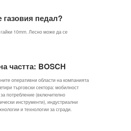
е газовия педал?
 гайки 10mm. Лесно може да се
на частта: BOSCH
ните оперативни области на компанията
етири търговски сектора: мобилност
и за потребление (включително
рически инструменти), индустриални
хнологии и технологии за сгради.