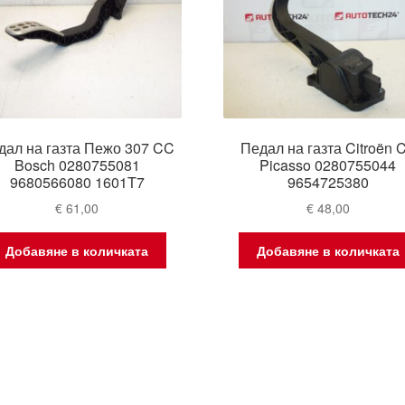
дал на газта Пежо 307 CC
Педал на газта Citroën 
Bosch 0280755081
Picasso 0280755044
9680566080 1601T7
9654725380
€
61,00
€
48,00
Добавяне в количката
Добавяне в количката