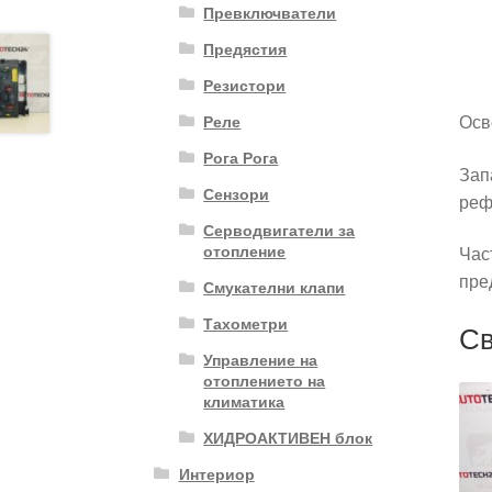
Превключватели
Предястия
Резистори
Осв
Реле
Рога Рога
Зап
Сензори
реф
Серводвигатели за
отопление
Час
пре
Смукателни клапи
Тахометри
Св
Управление на
отоплението на
климатика
ХИДРОАКТИВЕН блок
Интериор