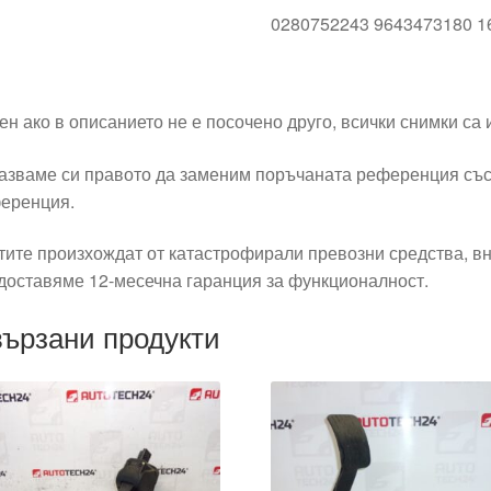
0280752243 9643473180 1
ен ако в описанието не е посочено друго, всички снимки са
азваме си правото да заменим поръчаната референция със
еренция.
тите произхождат от катастрофирали превозни средства, вн
доставяме 12-месечна гаранция за функционалност.
ързани продукти