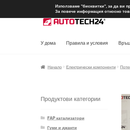
ДОСТАВКА от 1
Използваме "бисквитки", за да ви 
За повече информация относно това
Skip
Skip
to
to
navigation
content
У дома
Правила и условия
Връщ
Начало
Доставка по целия свят
Жалби
За
Начало
Електрически компоненти
Поте
Политика за поверителност
Правила и у
Продуктови категории
FAP катализатори
Гуми и джанти