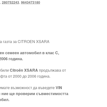
,
280752243
,
9643473180
на газта за CITROEN XSARA
ен семеен автомобил в клас C,
2006 година.
обили
Citroën XSARA
продължава от
фта от 2000 до 2006 година.
имате възможност да въведете
VIN
и ние ще проверим съвместимостта
обил.