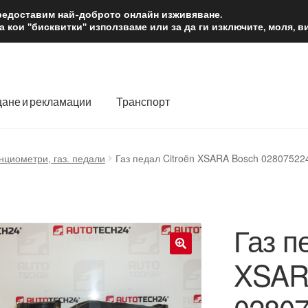
2 лв.
Доста
предоставим най-доброто онлайн изживяване.
 кои "бисквитки" използваме или за да ги изключите, моля, 
ане и рекламации
Транспорт
 нас
Количка
Контакт
Моята сметка
Плащанията
нциометри, газ. педали
Газ педал Citroën XSARA Bosch 0280752
словия
Процедура за рекламации
Разгледайте
Транспорт
Газ п
XSAR
🔍