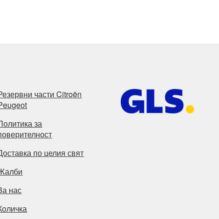
Резервни части Citroën
Peugeot
Политика за
поверителност
Доставка по целия свят
Жалби
За нас
Количка