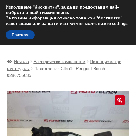
ДОСТАВКА от 12 лв.
Използваме "бисквитки", за да ви предоставим най-
доброто онлайн изживяване.
Доставка по целия свят
За повече информация относно това кои "бисквитки"
използваме или за да ги изключите, моля, вижте
settings
.
Skip
Skip
Menu
Приемам
to
to
navigation
content
Начало
Начало
Електрически компоненти
Потенциометри,
Доставка по целия свят
газ. педали
Педал за газ Citroën Peugeot Bosch
0280755035
Жалби
За нас
🔍
Количка
Контакт