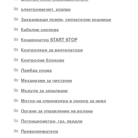
електромагнит. клапан
Захранващи помпи, смукателни кошници
Кабелни снопове
Кондензатор START STOP
Контролери за вентилатори
Контролни блокове
Ламбда сонда
Механизми за чистачки
Модули за запалване
Мотор на спринклера и сензор за ниво
Органи за управление на волана
Потенциометри, газ. педали
Превключватели