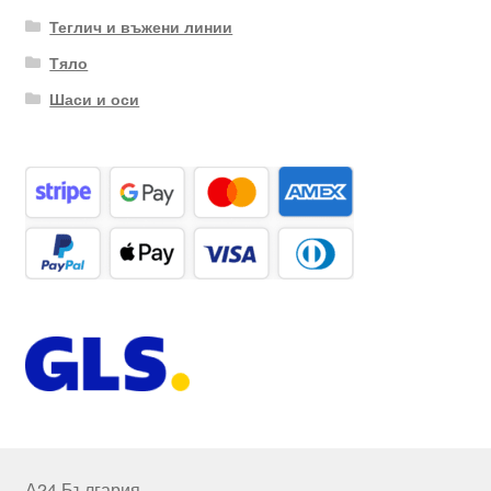
Теглич и въжени линии
Тяло
Шаси и оси
А24 България