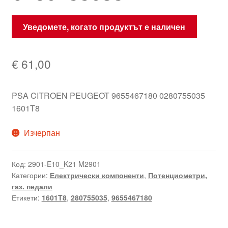
Уведомете, когато продуктът е наличен
€
61,00
PSA CITROEN PEUGEOT 9655467180 0280755035
1601T8
Изчерпан
Код:
2901-E10_K21 M2901
Категории:
Електрически компоненти
,
Потенциометри,
газ. педали
Етикети:
1601T8
,
280755035
,
9655467180