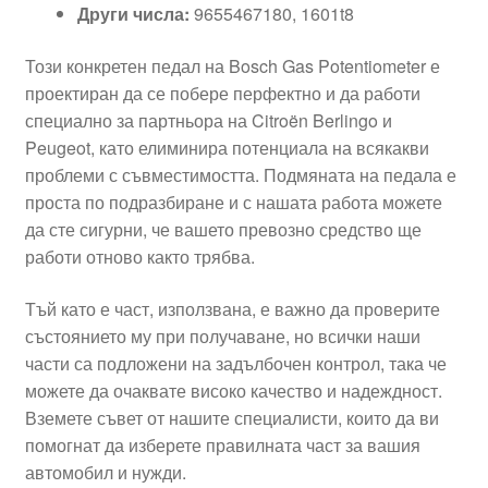
Други числа:
9655467180, 1601t8
Този конкретен педал на Bosch Gas Potentiometer е
проектиран да се побере перфектно и да работи
специално за партньора на Citroën Berlingo и
Peugeot, като елиминира потенциала на всякакви
проблеми с съвместимостта. Подмяната на педала е
проста по подразбиране и с нашата работа можете
да сте сигурни, че вашето превозно средство ще
работи отново както трябва.
Тъй като е част, използвана, е важно да проверите
състоянието му при получаване, но всички наши
части са подложени на задълбочен контрол, така че
можете да очаквате високо качество и надеждност.
Вземете съвет от нашите специалисти, които да ви
помогнат да изберете правилната част за вашия
автомобил и нужди.