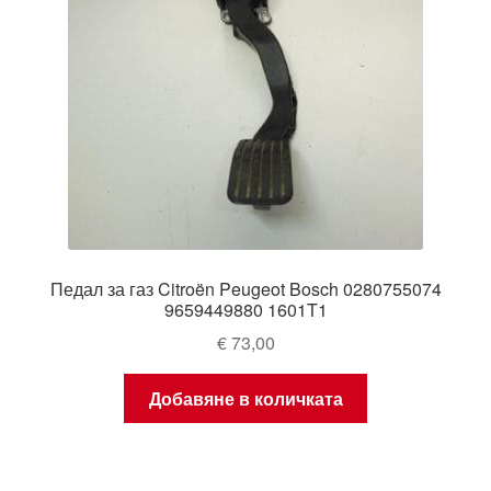
Педал за газ Citroën Peugeot Bosch 0280755074
9659449880 1601T1
€
73,00
Добавяне в количката