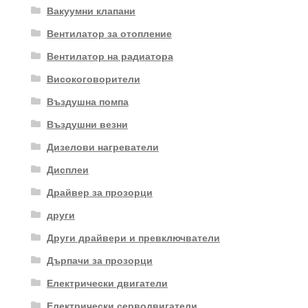
Вакуумни клапани
Вентилатор за отопление
Вентилатор на радиатора
Високоговорители
Въздушна помпа
Въздушни везни
Дизелови нагреватели
Дисплеи
Драйвер за прозорци
други
Други драйвери и превключватели
Дърпачи за прозорци
Електрически двигатели
Електрически серводвигатели