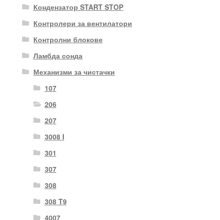
Кондензатор START STOP
Контролери за вентилатори
Контролни блокове
Ламбда сонда
Механизми за чистачки
107
206
207
3008 I
301
307
308
308 T9
4007