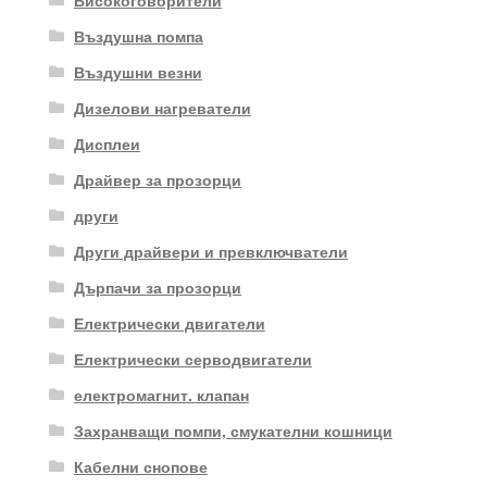
Въздушна помпа
Въздушни везни
Дизелови нагреватели
Дисплеи
Драйвер за прозорци
други
Други драйвери и превключватели
Дърпачи за прозорци
Електрически двигатели
Електрически серводвигатели
електромагнит. клапан
Захранващи помпи, смукателни кошници
Кабелни снопове