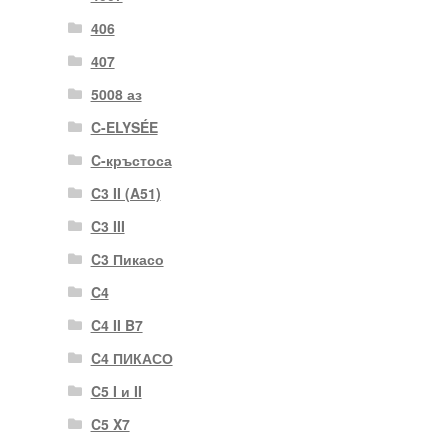
406
407
5008 аз
C-ELYSÉE
C-кръстоса
C3 II (A51)
C3 III
C3 Пикасо
C4
C4 II B7
C4 ПИКАСО
C5 I и II
C5 X7