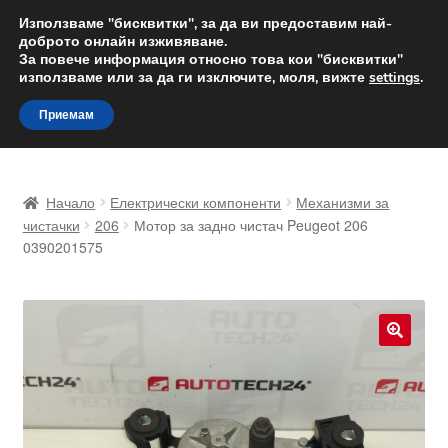
ДОСТАВКА от 12 лв.
Използваме "бисквитки", за да ви предоставим най-
доброто онлайн изживяване.
Доставка по целия свят
За повече информация относно това кои "бисквитки"
използваме или за да ги изключите, моля, вижте
settings
.
Skip
Skip
Menu
Приемам
to
to
navigation
content
Начало
Начало
Електрически компоненти
Механизми за
Доставка по целия свят
чистачки
206
Мотор за задно чистач Peugeot 206
0390201575
Жалби
За нас
🔍
Количка
Контакт