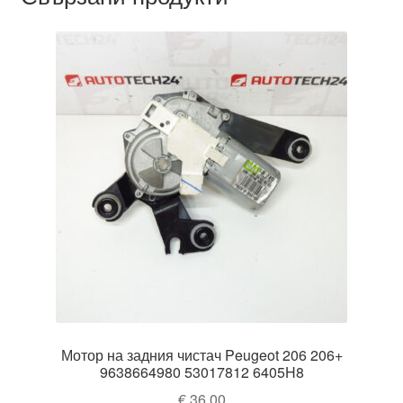
Мотор на задния чистач Peugeot 206 206+
9638664980 53017812 6405H8
€
36,00