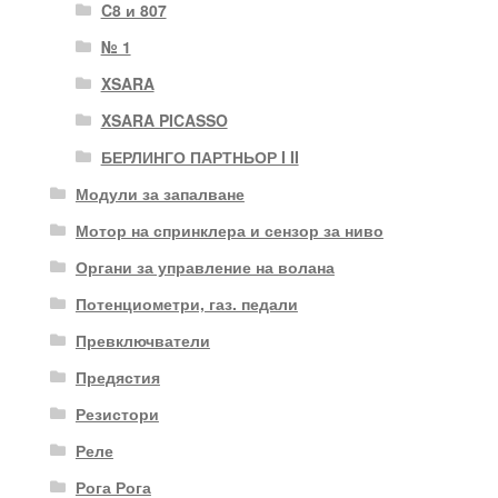
C8 и 807
№ 1
XSARA
XSARA PICASSO
БЕРЛИНГО ПАРТНЬОР I II
Модули за запалване
Мотор на спринклера и сензор за ниво
Органи за управление на волана
Потенциометри, газ. педали
Превключватели
Предястия
Резистори
Реле
Рога Рога