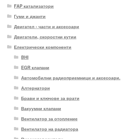
FAP катализатори
Гуми и джанти
Двигател - части и аксесоари
Двигатели, скоростни кутии
Електрически компоненти
BHI
EGR клапани
Автомобилни радиоприемници и аксесоари.
Алтернатори
Брави и ключове за врати
Вакуумни клапани
Вентилатор за отопление
Вентилатор на радиатора
Високоговорители