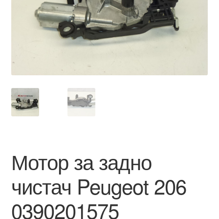
Моята сметка
Плащанията
Политика за поверителност
Правила и условия
Процедура за рекламации
Разгледайте
Мотор за задно
Транспорт
чистач Peugeot 206
0390201575