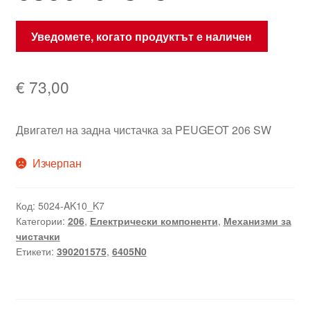
Уведомете, когато продуктът е наличен
€
73,00
Двигател на задна чистачка за PEUGEOT 206 SW
Изчерпан
Код:
5024-AK10_K7
Категории:
206
,
Електрически компоненти
,
Механизми за
чистачки
Етикети:
390201575
,
6405N0