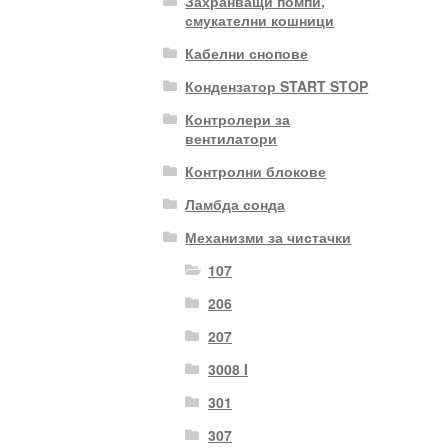
Захранващи помпи,
смукателни кошници
Кабелни снопове
Кондензатор START STOP
Контролери за
вентилатори
Контролни блокове
Ламбда сонда
Механизми за чистачки
107
206
207
3008 I
301
307