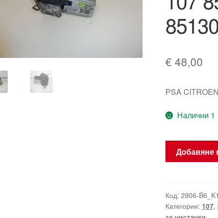
107 8
8513
€
48,00
PSA CITROEN
Налични 1
количество
Добавяне 
за
Мотор
за
чистачки
Код:
2906-B6_K
Категории:
107
,
Citroën
за чистачки