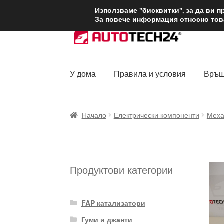
ДОСТАВКА от 1
Използваме "бисквитки", за да ви 
За повече информация относно това
Skip
Skip
to
to
navigation
content
У дома
Правила и условия
Връщ
Начало
Доставка по целия свят
Жалби
За
Начало
Електрически компоненти
Меха
Политика за поверителност
Правила и у
Продуктови категории
FAP катализатори
Гуми и джанти