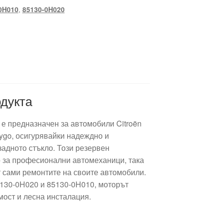
0H010
,
85130-0H020
дукта
 е предназначен за автомобили Citroën
Aygo, осигурявайки надеждно и
задното стъкло. Този резервен
о за професионални автомеханици, така
т сами ремонтите на своите автомобили.
5130-0H020 и 85130-0H010, моторът
мост и лесна инсталация.