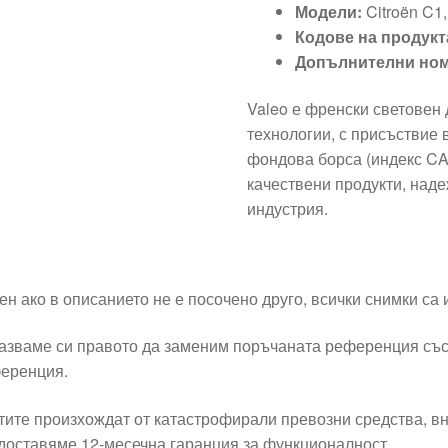
Модели:
Citroën C1,
Кодове на продукт
Допълнителни ном
Valeo е френски световен
технологии, с присъствие 
фондова борса (индекс CAC
качествени продукти, над
индустрия.
ен ако в описанието не е посочено друго, всички снимки са
азваме си правото да заменим поръчаната референция със
еренция.
тите произхождат от катастрофирали превозни средства, вн
доставяме 12-месечна гаранция за функционалност.