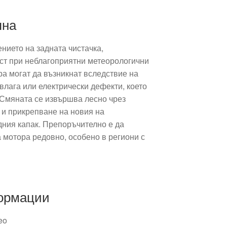
яна
нието на задната чистачка,
ст при неблагоприятни метеорологични
а могат да възникнат вследствие на
влага или електрически дефекти, което
 Смяната се извършва лесно чрез
 и прикрепване на новия на
дния капак. Препоръчително е да
 мотора редовно, особено в региони с
ормации
eo