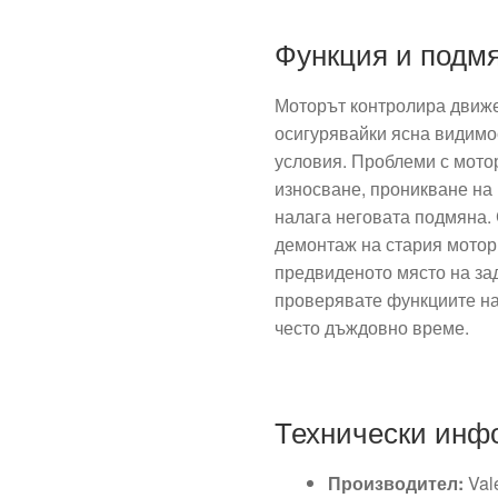
Функция и подм
Моторът контролира движе
осигурявайки ясна видимо
условия. Проблеми с мотор
износване, проникване на 
налага неговата подмяна.
демонтаж на стария мотор
предвиденото място на за
проверявате функциите на
често дъждовно време.
Технически инф
Производител:
Val