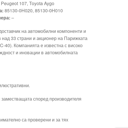
 Peugeot 107, Toyota Aygo
а:
85130-0H020, 85130-0H010
ера:
–
 доставчик на автомобилни компоненти и
в над 33 страни и акционер на Парижката
-40). Компанията е известна с високо
еждност и иновации в автомобилната
 илюстративни.
 заместващата според производителя
имателно са проверени и за тях