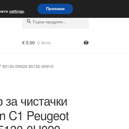
вка по целия свят
Приемам
вижте
settings
.
Търсене
Търсене
за:
€
0,00
0 items
07 85130-0H020 85130-0H010
 за чистачки
ën C1 Peugeot