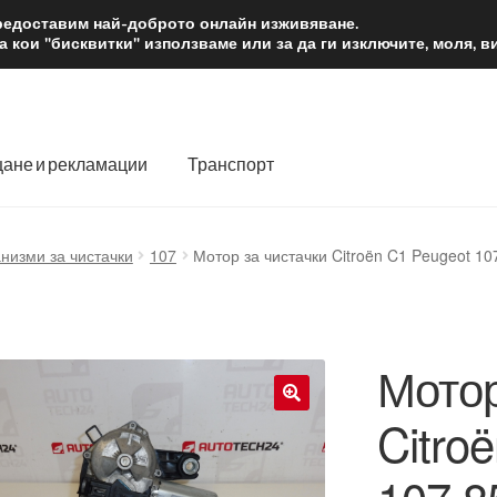
2 лв.
Доста
предоставим най-доброто онлайн изживяване.
 кои "бисквитки" използваме или за да ги изключите, моля, 
ане и рекламации
Транспорт
 нас
Количка
Контакт
Моята сметка
Плащанията
низми за чистачки
107
Мотор за чистачки Citroën C1 Peugeot 1
словия
Процедура за рекламации
Разгледайте
Транспорт
Мотор
Citro
🔍