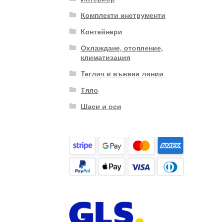
Комплекти инструменти
Контейнери
Охлаждане, отопление,
климатизация
Теглич и въжени линии
Тяло
Шаси и оси