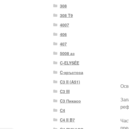
308
308 T9
4007
406
407
5008 аз
C-ELYSÉE
C-кръстоса
C3 II (A51)
Осв
C3 III
Зап
C3 Пикасо
реф
C4
C4 II B7
Час
пре