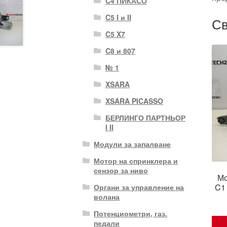
C4 ПИКАСО
C5 I и II
Св
C5 X7
C8 и 807
№ 1
XSARA
XSARA PICASSO
БЕРЛИНГО ПАРТНЬОР
I II
Модули за запалване
Мотор на спринклера и
сензор за ниво
Мо
C1
Органи за управление на
волана
Потенциометри, газ.
педали