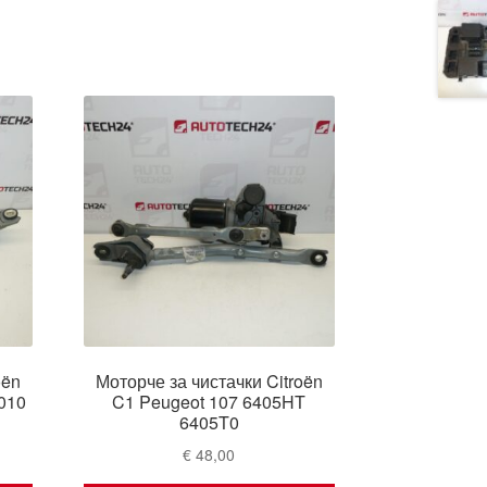
oën
Моторче за чистачки Citroën
010
C1 Peugeot 107 6405HT
6405T0
€
48,00