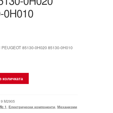
5130-0H020
0-0H010
 PEUGEOT 85130-0H020 85130-0H010
в количката
19 M2905
№ 1
,
Електрически компоненти
,
Механизми