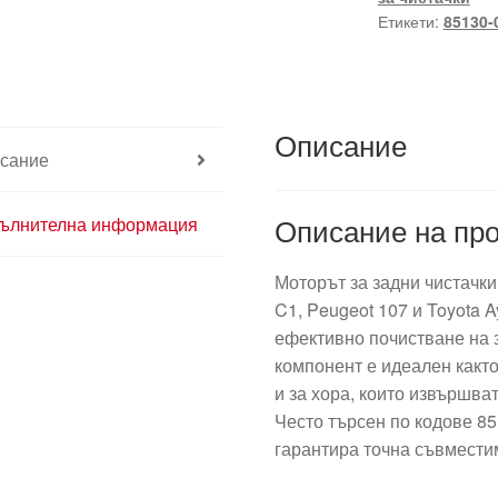
C1
Етикети:
85130-
Peugeot
107
85130-
0H020
Описание
85130-
сание
0H010
Описание на про
ълнителна информация
Моторът за задни чистачки
C1, Peugeot 107 и Toyota 
ефективно почистване на 
компонент е идеален какт
и за хора, които извършва
Често търсен по кодове 8
гарантира точна съвмести