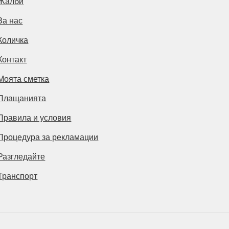
Жалби
За нас
Количка
Контакт
Моята сметка
Плащанията
Правила и условия
Процедура за рекламации
Разгледайте
Транспорт