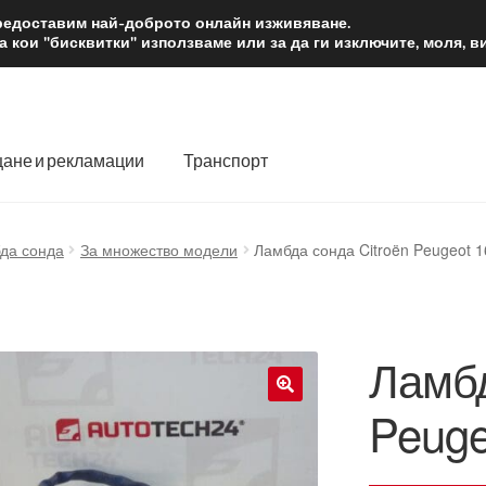
2 лв.
Доста
предоставим най-доброто онлайн изживяване.
 кои "бисквитки" използваме или за да ги изключите, моля, 
ане и рекламации
Транспорт
 нас
Количка
Контакт
Моята сметка
Плащанията
да сонда
За множество модели
Ламбда сонда Citroën Peugeot 
словия
Процедура за рекламации
Разгледайте
Транспорт
Ламбд
Peug
🔍