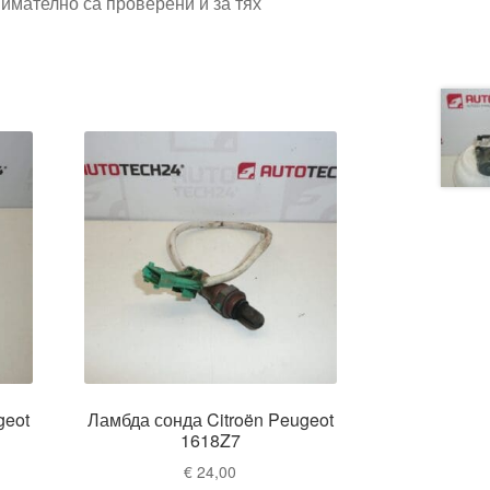
имателно са проверени и за тях
geot
Ламбда сонда Citroën Peugeot
1618Z7
€
24,00