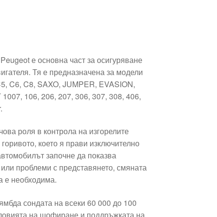
 Peugeot е основна част за осигуряване
игателя. Тя е предназначена за модели
, C5, C6, C8, SAXO, JUMPER, EVASION,
7, 106, 206, 207, 306, 307, 308, 406,
.
чова роля в контрола на изгорелите
 горивото, което я прави изключително
 автомобилът започне да показва
 или проблеми с представянето, смяната
а е необходима.
ямбда сондата на всеки 60 000 до 100
условията на шофиране и поддръжката на