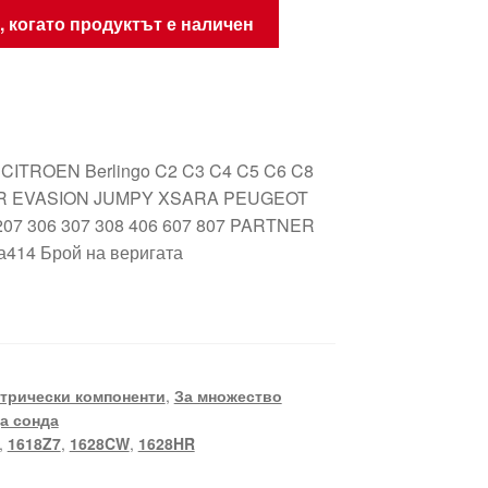
, когато продуктът е наличен
 CITROEN Berlingo C2 C3 C4 C5 C6 C8
R EVASION JUMPY XSARA PEUGEOT
207 306 307 308 406 607 807 PARTNER
а414 Брой на веригата
трически компоненти
,
За множество
а сонда
,
1618Z7
,
1628CW
,
1628HR