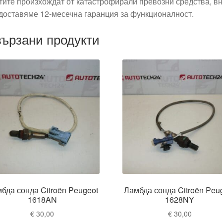
тите произхождат от катастрофирали превозни средства, вн
доставяме 12-месечна гаранция за функционалност.
ързани продукти
бда сонда Citroën Peugeot
Ламбда сонда Citroën Peu
1618AN
1628NY
€
30,00
€
30,00