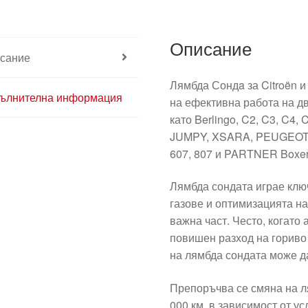
Описание
сание
Лямбда Сондa за Citroën и
ълнителна информация
на ефективна работа на дв
като Berlingo, C2, C3, C4
JUMPY, XSARA, PEUGEOT 100
607, 807 и PARTNER Boxer
Лямбда сондата играе клю
газове и оптимизацията на
важна част. Често, когато
повишен разход на гориво
на лямбда сондата може д
Препоръчва се смяна на л
000 км, в зависимост от 