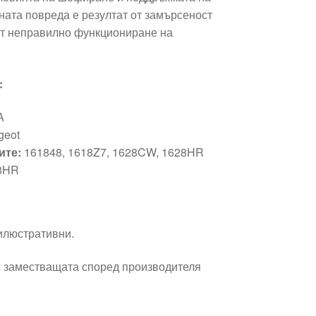
ната повреда е резултат от замърсеност
 от неправилно функциониране на
:
A
geot
ите:
161848, 1618Z7, 1628CW, 1628HR
8HR
 илюстративни.
 заместващата според производителя