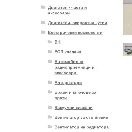
Двигател - части и
аксесоари
Двигатели, скоростни кутии
Електрически компоненти
BHI
EGR клапани
Автомобилни
радиоприемници и
аксесоари.
Алтернатори
Брави и ключове за
врати
Вакуумни клапани
Вентилатор за отопление
Вентилатор на радиатора