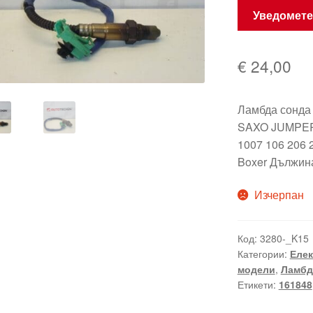
Уведомете
€
24,00
Ламбда сонда
SAXO JUMPE
1007 106 206 
Boxer Дължин
Изчерпан
Код:
3280-_K15
Категории:
Елек
модели
,
Ламбд
Етикети:
161848