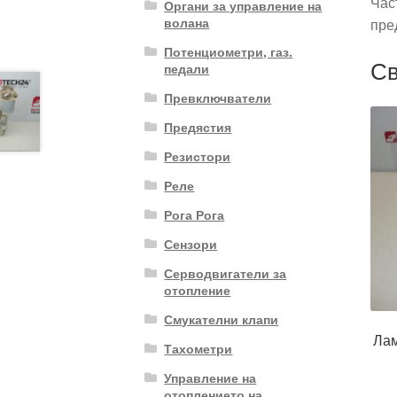
Час
Органи за управление на
волана
пре
Потенциометри, газ.
Св
педали
Превключватели
Предястия
Резистори
Реле
Рога Рога
Сензори
Серводвигатели за
отопление
Смукателни клапи
Лам
Тахометри
Управление на
отоплението на