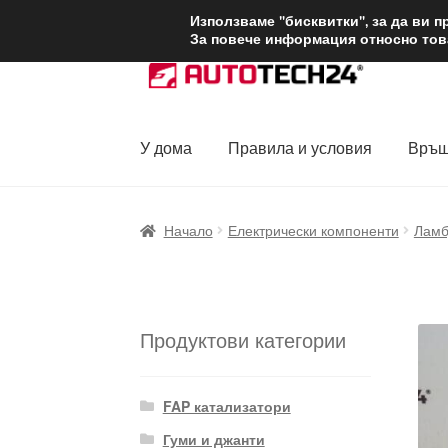
ДОСТАВКА от 1
Използваме "бисквитки", за да ви 
За повече информация относно това
Skip
Skip
to
to
navigation
content
У дома
Правила и условия
Връщ
Начало
Доставка по целия свят
Жалби
За
Начало
Електрически компоненти
Ламб
Политика за поверителност
Правила и у
Продуктови категории
FAP катализатори
Гуми и джанти