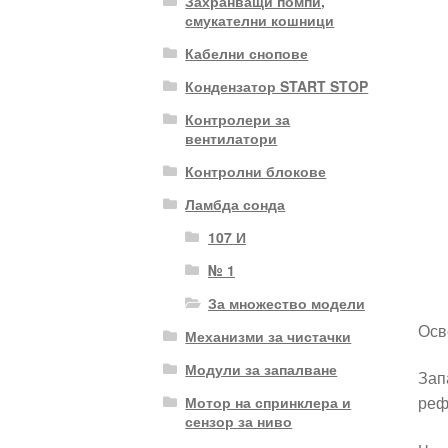
Захранващи помпи,
смукателни кошници
Кабелни снопове
Кондензатор START STOP
Контролери за
вентилатори
Контролни блокове
Ламбда сонда
107 И
№ 1
За множество модели
Осв
Механизми за чистачки
Модули за запалване
Зап
реф
Мотор на спринклера и
сензор за ниво