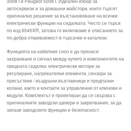
3008 I и Peugeot 5008 I. Идеален избор за
автосервизи и за домашни майстори, които търсят
оригинално решение за възстановяване на всички
електрически функции на седалката. Често се търси
по код 6545XR, затова го включваме в описанието за
по-добра откриваемост в търсачки и каталози.
Функцията на кабелния сноп е да пренася
захранване и сигнал между купето и компонентите на
предната седалка: електрически мотори за
регулиране, нагревателни елементи, сензори за
присъствие / въздушни възглавници и предпазни
колани, както и контакти за управление от ключове и
модули. Комплектът е проектиран да се свързва с
оригиналните заводски щекери и закрепвания, за да
запази заводските функции и безопасност.