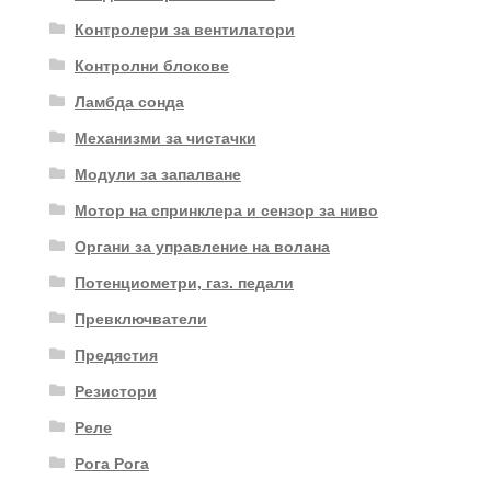
Контролери за вентилатори
Контролни блокове
Ламбда сонда
Механизми за чистачки
Модули за запалване
Мотор на спринклера и сензор за ниво
Органи за управление на волана
Потенциометри, газ. педали
Превключватели
Предястия
Резистори
Реле
Рога Рога