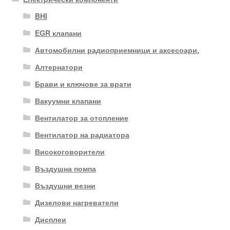
BHI
EGR клапани
Автомобилни радиоприемници и аксесоари.
Алтернатори
Брави и ключове за врати
Вакуумни клапани
Вентилатор за отопление
Вентилатор на радиатора
Високоговорители
Въздушна помпа
Въздушни везни
Дизелови нагреватели
Дисплеи