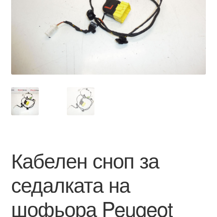
Моята сметка
Плащанията
Политика за поверителност
Правила и условия
Процедура за рекламации
Разгледайте
Кабелен сноп за
Транспорт
седалката на
шофьора Peugeot