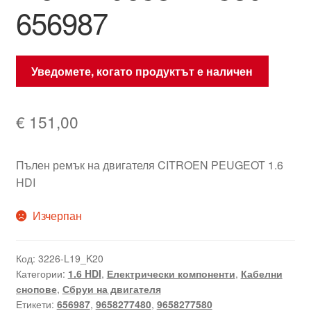
656987
Уведомете, когато продуктът е наличен
€
151,00
Пълен ремък на двигателя CITROEN PEUGEOT 1.6
HDI
Изчерпан
Код:
3226-L19_K20
Категории:
1.6 HDI
,
Електрически компоненти
,
Кабелни
снопове
,
Сбруи на двигателя
Етикети:
656987
,
9658277480
,
9658277580