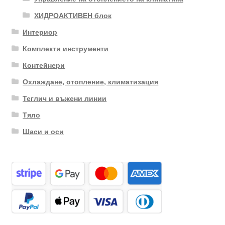
ХИДРОАКТИВЕН блок
Интериор
Комплекти инструменти
Контейнери
Охлаждане, отопление, климатизация
Теглич и въжени линии
Тяло
Шаси и оси