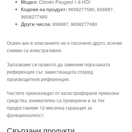
Модел:
Citroën Peugeot 1.6 HDI
Кодовe на продукт:
9658277580, 656987,
9658277480
Други числа:
656987, 9658277480
Освен ако в описанието не е посочено друго, всички
снимки са илюстративни.
Запазваме си правото да заменим поръчаната
референция със заместващата според
производителя референция.
Частите произхождат от катастрофирали превозни
средства, внимателно са проверени и за тях
предоставяме 12-месечна гаранция за
функционалност.
Свързани продукти