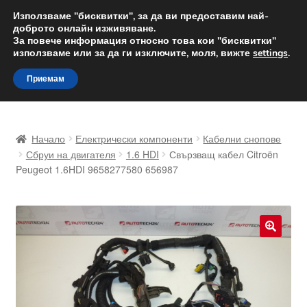
ДОСТАВКА от 12 лв.
Използваме "бисквитки", за да ви предоставим най-
доброто онлайн изживяване.
Доставка по целия свят
За повече информация относно това кои "бисквитки"
използваме или за да ги изключите, моля, вижте
settings
.
Skip
Skip
Menu
Приемам
to
to
navigation
content
Начало
Начало
Електрически компоненти
Кабелни снопове
Доставка по целия свят
Сбруи на двигателя
1.6 HDI
Свързващ кабел Citroën
Peugeot 1.6HDI 9658277580 656987
Жалби
За нас
🔍
Количка
Контакт