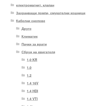
електромагнит. клапан
Захранващи помпи, смукателни кошници
Кабелни снопове
Друго
Климатик
Пачки за врати
Сбруи на двигателя
1,0 KR
1.0
1.2
1.4 16V
1.4 HDI
1.4 VTI