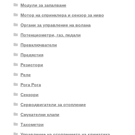
Модули за запалване
Мотор на спринклера и сензор за ниво
Органи за управление на волана
Потенциометри, газ. педали
Превключватели
Предястия
Резистори
Реле
Рога Рога
Сензори
Серводвигатели за отопление
Смукателни клапи
Тахометри
Управление на отоплението на климатика