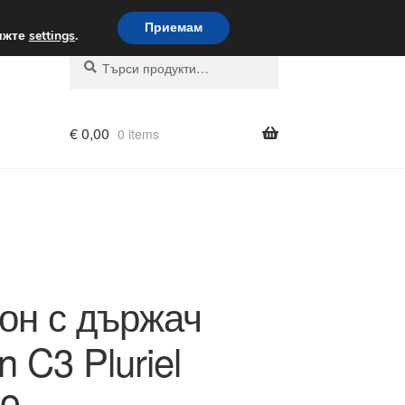
вка по целия свят
Приемам
вижте
settings
.
Търсене
Търсене
за:
€
0,00
0 items
он с държач
n C3 Pluriel