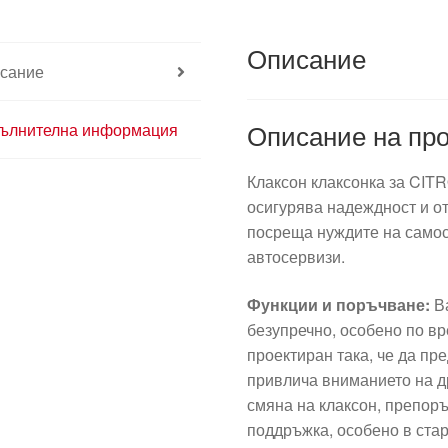
6236J9
Описание
сание
Описание на про
ълнителна информация
Клаксон клаксонка за CITR
осигурява надеждност и от
посреща нуждите на само
автосервизи.
Функции и поръчване:
Ва
безупречно, особено по в
проектиран така, че да пре
привлича вниманието на д
смяна на клаксон, препор
поддръжка, особено в ста