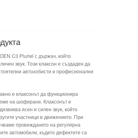
дукта
OEN C3 Pluriel с държач, който
личен звук. Този клаксон е създаден да
стоятелни автохобисти и професионални
жно е клаксонът да функционира
реме на шофиране. Клаксонът е
дизвиква ясен и силен звук, който
ругите участници в движението. При
ъчваме провеждането на регулярна
рите автомобили, където дефектите са