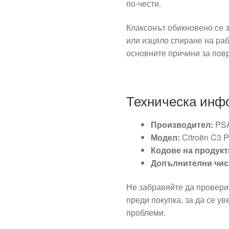
по-чести.
Клаксонът обикновено се 
или изцяло спиране на раб
основните причини за повр
Техническа инф
Производител:
PS
Модел:
Citroën C3 Pl
Кодове на продукт
Допълнителни чис
Не забравяйте да провери
преди покупка, за да се ув
проблеми.