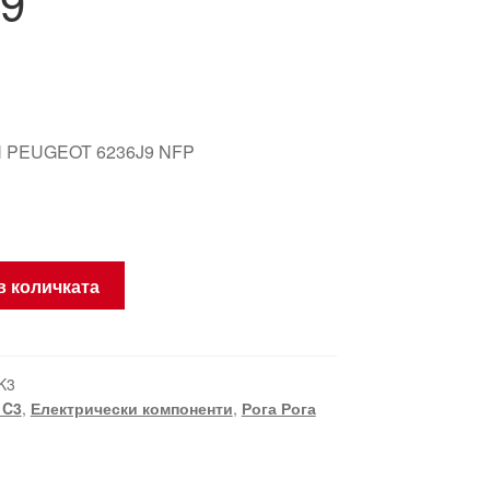
9
 PEUGEOT 6236J9 NFP
в количката
K3
 C3
,
Електрически компоненти
,
Рога Рога