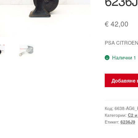
6236J
€
42,00
PSA CITROEN
Налични 1
количество
Добавяне 
за
Клаксон
с
държач
Код:
6638-AG6_
Категории:
C2 и
Citroën
Етикет:
6236J9
C3
Pluriel