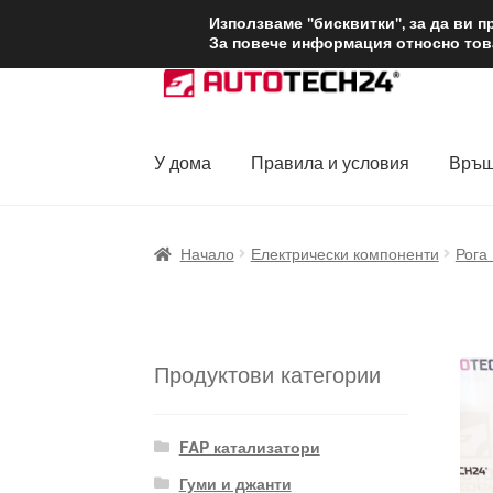
ДОСТАВКА от 1
Използваме "бисквитки", за да ви 
За повече информация относно това
Skip
Skip
to
to
navigation
content
У дома
Правила и условия
Връщ
Начало
Доставка по целия свят
Жалби
За
Начало
Електрически компоненти
Рога
Политика за поверителност
Правила и у
Продуктови категории
FAP катализатори
Гуми и джанти