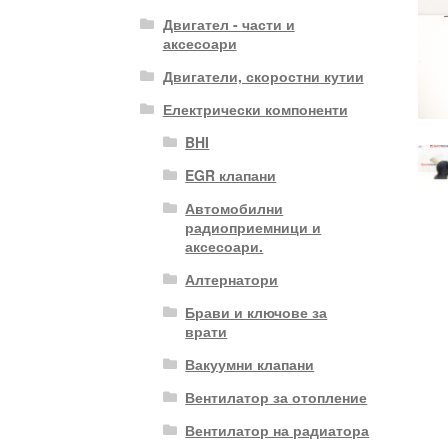
Двигател - части и
аксесоари
Двигатели, скоростни кутии
Електрически компоненти
BHI
EGR клапани
Автомобилни
радиоприемници и
аксесоари.
Алтернатори
Брави и ключове за
врати
Вакуумни клапани
Вентилатор за отопление
Вентилатор на радиатора