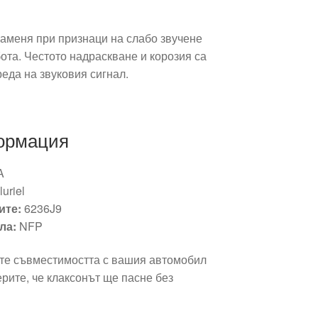
заменя при признаци на слабо звучене
ота. Честото надраскване и корозия са
еда на звуковия сигнал.
ормация
A
uriel
ите:
6236J9
ла:
NFP
те съвместимостта с вашия автомобил
ерите, че клаксонът ще пасне без