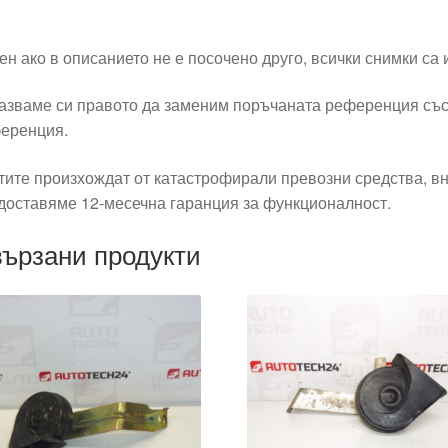
ен ако в описанието не е посочено друго, всички снимки са
азваме си правото да заменим поръчаната референция със
еренция.
тите произхождат от катастрофирали превозни средства, вн
доставяме 12-месечна гаранция за функционалност.
ързани продукти