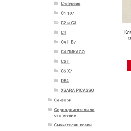
C-elyseée
C1 107
C2 и C3
Кл
C4
с
C4 II B7
C4 ПИКАСО
C5 II
C5 X7
DS4
XSARA PICASSO
Сензори
Серводвигатели за
отопление
Смукателни клапи