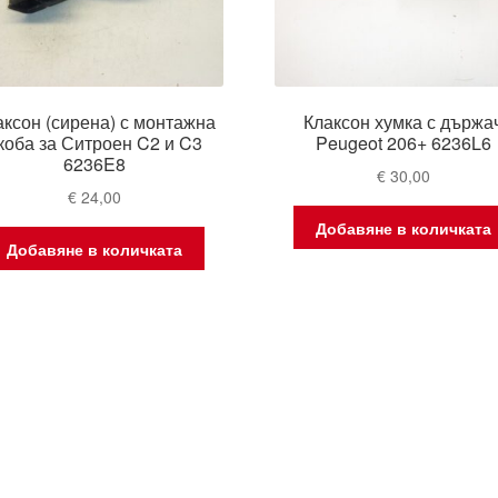
аксон (сирена) с монтажна
Клаксон хумка с държа
коба за Ситроен C2 и C3
Peugeot 206+ 6236L6
6236E8
€
30,00
€
24,00
Добавяне в количката
Добавяне в количката