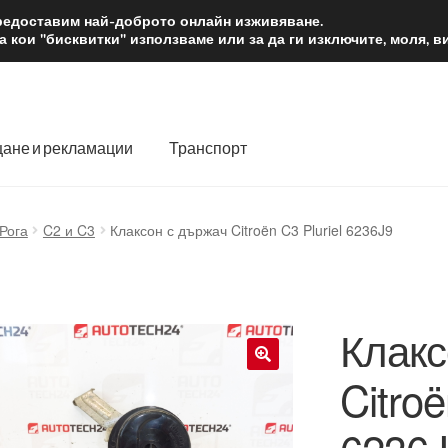
2 лв.
Доста
предоставим най-доброто онлайн изживяване.
 кои "бисквитки" използваме или за да ги изключите, моля, 
ане и рекламации
Транспорт
 нас
Количка
Контакт
Моята сметка
Плащанията
 Рога
C2 и C3
Клаксон с държач Citroën C3 Pluriel 6236J9
словия
Процедура за рекламации
Разгледайте
Транспорт
Клакс
Citroë
🔍