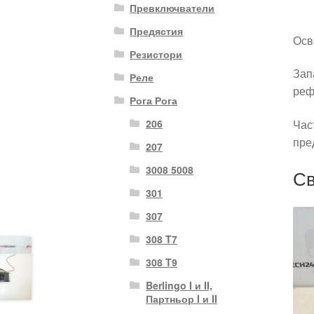
Превключватели
Предястия
Осв
Резистори
Зап
Реле
реф
Рога Рога
206
Час
пре
207
3008 5008
Св
301
307
308 T7
308 T9
Berlingo I и II,
Партньор I и II