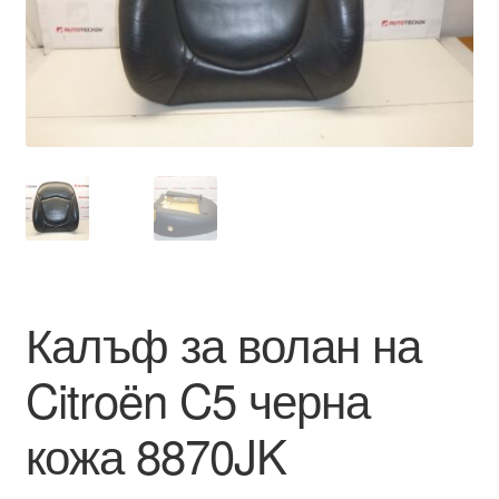
Моята сметка
Плащанията
Политика за поверителност
Правила и условия
Процедура за рекламации
Калъф за волан на
Разгледайте
Citroën C5 черна
Транспорт
кожа 8870JK