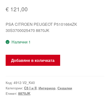
€
121,00
PSA CITROEN PEUGEOT P5101664ZK
30S3700025470 8870JK
Налични 1
количество
Добавяне в количката
за
Калъф
за
волан
Код:
4912-V2_K40
Категории:
C5 I и II
,
Интериор
,
Седалки
на
Етикет:
8870JK
Citroën
C5
черна