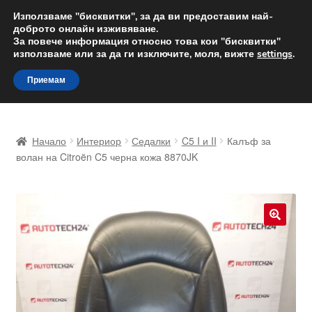
ДОСТАВКА от 12 лв.
Използваме "бисквитки", за да ви предоставим най-
доброто онлайн изживяване.
Доставка по целия свят
За повече информация относно това кои "бисквитки"
използваме или за да ги изключите, моля, вижте
settings
.
Skip
Skip
Menu
Приемам
to
to
navigation
content
Начало
Начало
Интериор
Седалки
C5 I и II
Калъф за
Доставка по целия свят
волан на Citroën C5 черна кожа 8870JK
Жалби
За нас
🔍
Количка
Контакт