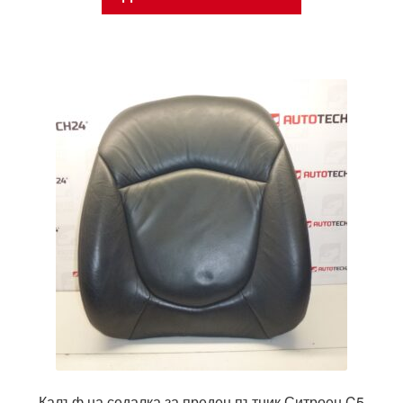
Калъф на седалка за преден пътник Ситроен C5