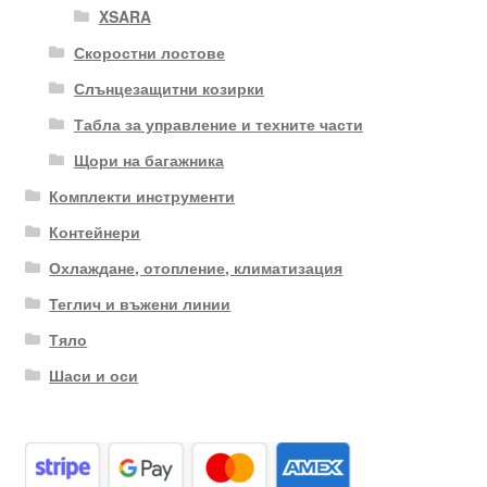
XSARA
Скоростни лостове
Слънцезащитни козирки
Табла за управление и техните части
Щори на багажника
Комплекти инструменти
Контейнери
Охлаждане, отопление, климатизация
Теглич и въжени линии
Тяло
Шаси и оси