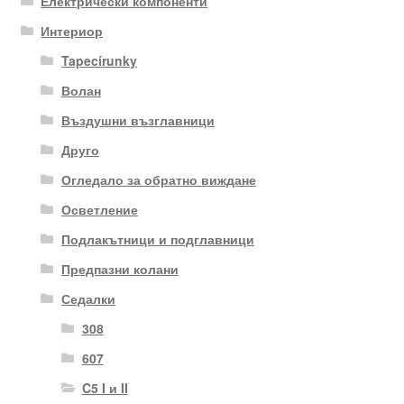
Електрически компоненти
Интериор
Tapecírunky
Волан
Въздушни възглавници
Друго
Огледало за обратно виждане
Осветление
Подлакътници и подглавници
Предпазни колани
Седалки
308
607
C5 I и II