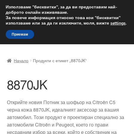
ДОСТАВКА от 12 лв.
Използваме "бисквитки", за да ви предоставим най-
доброто онлайн изживяване.
Доставка по целия свят
За повече информация относно това кои "бисквитки"
използваме или за да ги изключите, моля, вижте
settings
.
Skip
Skip
Menu
Приемам
to
to
navigation
content
Начало
Начало
Продукти с етикет „8870JK“
Доставка по целия свят
8870JK
Жалби
За нас
Открийте новия Потник за шофьор на Citroën C5
черна кожа 8870JK, идеалният аксесоар за вашия
Количка
автомобил. Този продукт е проектиран специално за
автомобили Citroën и Peugeot, което го прави
Контакт
несравним избор за всеки, който е собственик на