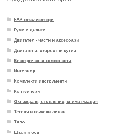
FAP катализатори
Гуми и джанти
Двигател - части и аксесоари
Двигатели, скоростни кутии
Електрически компоненти
Интериор
Комплекти инструменти
Контейнери
Охлаждане, отопление, климатизация
Теглич и въжени линии
Тяло
Шаси и оси