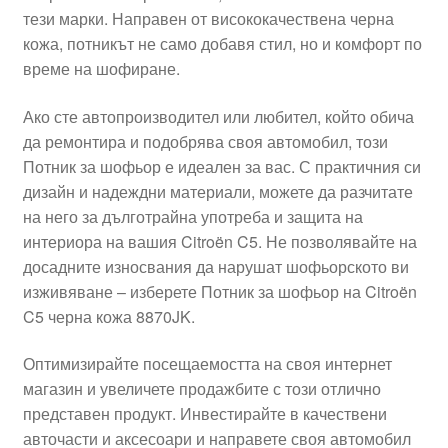
тези марки. Направен от висококачествена черна
Моята сметка
кожа, потникът не само добавя стил, но и комфорт по
време на шофиране.
Плащанията
Ако сте автопроизводител или любител, който обича
Политика за поверителност
да ремонтира и подобрява своя автомобил, този
Потник за шофьор е идеален за вас. С практичния си
дизайн и надеждни материали, можете да разчитате
Правила и условия
на него за дълготрайна употреба и защита на
интериора на вашия Citroën C5. Не позволявайте на
Процедура за рекламации
досадните износвания да нарушат шофьорското ви
изживяване – изберете Потник за шофьор на Citroën
Разгледайте
C5 черна кожа 8870JK.
Транспорт
Оптимизирайте посещаемостта на своя интернет
магазин и увеличете продажбите с този отлично
представен продукт. Инвестирайте в качествени
авточасти и аксесоари и направете своя автомобил