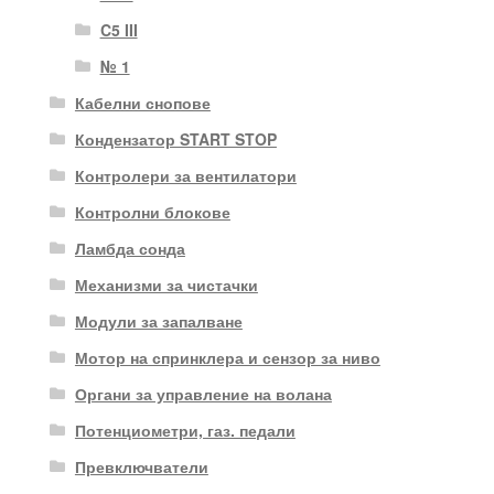
C5 III
№ 1
Кабелни снопове
Кондензатор START STOP
Контролери за вентилатори
Контролни блокове
Ламбда сонда
Механизми за чистачки
Модули за запалване
Мотор на спринклера и сензор за ниво
Органи за управление на волана
Потенциометри, газ. педали
Превключватели