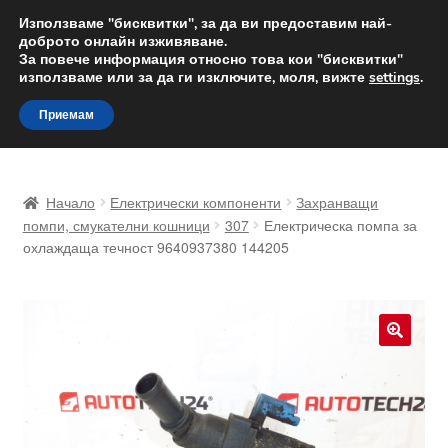
ДОСТАВКА от 12 лв.
Използваме "бисквитки", за да ви предоставим най-
доброто онлайн изживяване.
Доставка по целия свят
За повече информация относно това кои "бисквитки"
използваме или за да ги изключите, моля, вижте
settings
.
Skip
Skip
Menu
Приемам
to
to
navigation
content
Начало
Начало
Електрически компоненти
Захранващи
Доставка по целия свят
помпи, смукателни кошници
307
Електрическа помпа за
охлаждаща течност 9640937380 144205
Жалби
За нас
🔍
Количка
Контакт