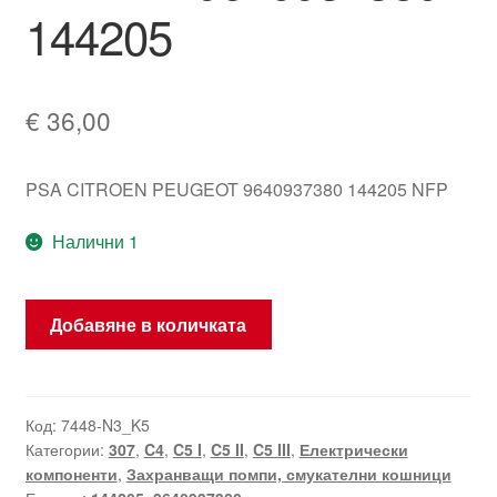
144205
€
36,00
PSA CITROEN PEUGEOT 9640937380 144205 NFP
Налични 1
количество
Добавяне в количката
за
Електрическа
помпа
за
Код:
7448-N3_K5
Категории:
307
,
C4
,
C5 I
,
C5 II
,
C5 III
,
Електрически
охлаждаща
компоненти
,
Захранващи помпи, смукателни кошници
течност