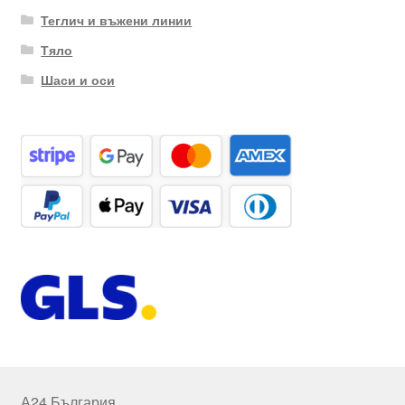
Теглич и въжени линии
Тяло
Шаси и оси
А24 България