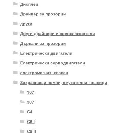
Дисплеи
Драйвер за прозорци
други
Други драйвери и превключватели
Дърпачи за прозорци
Електрически двигатели
Електрически серводвигатели
електромагнит. клапан
Захранващи помпи, смукателни кошници
107
307
C4
C5 I
C5 II