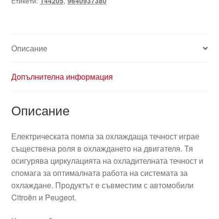
Етикети:
144205
,
9640937380
9640937380
144205
Описание
Допълнителна информация
Описание
Електрическата помпа за охлаждаща течност играе
съществена роля в охлаждането на двигателя. Тя
осигурява циркулацията на охладителната течност и
спомага за оптималната работа на системата за
охлаждане. Продуктът е съвместим с автомобили
Citroën и Peugeot.