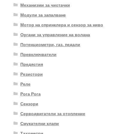
Механизми за чистачки
Модули за запалване
Мотор на спринклера и сензор за ниво
Органи за управление на волана
Потенциометри, газ. педали
Превключватели
Предястия
Резистори
Реле
Рога Рога
Сензори
Серводвигатели за отопление
Смукателни клапи
Тахометри