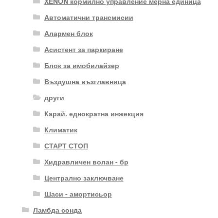
XENON кормилно управление мерна единица
Автоматични трансмисии
Алармен блок
Асистент за паркиране
Блок за имобилайзер
Въздушна възглавница
други
Карай. еднократна инжекция
Климатик
СТАРТ СТОП
Хидравличен волан - бр
Централно заключване
Шаси - амортисьор
Ламбда сонда