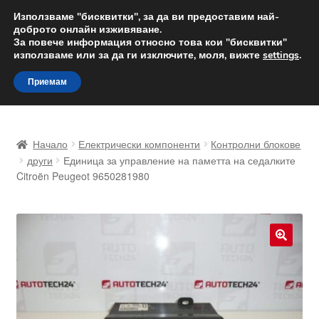
ДОСТАВКА от 12 лв.
Използваме "бисквитки", за да ви предоставим най-
доброто онлайн изживяване.
Доставка по целия свят
За повече информация относно това кои "бисквитки"
използваме или за да ги изключите, моля, вижте
settings
.
Skip
Skip
Menu
Приемам
to
to
navigation
content
Начало
Начало
Електрически компоненти
Контролни блокове
Доставка по целия свят
други
Единица за управление на паметта на седалките
Citroën Peugeot 9650281980
Жалби
За нас
🔍
Количка
Контакт