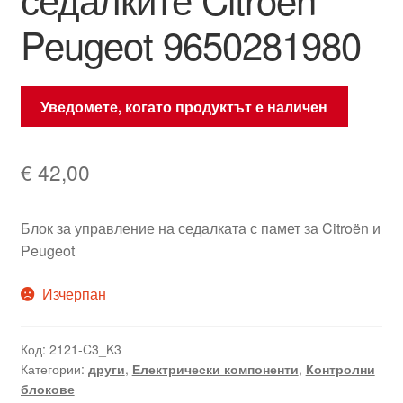
Peugeot 9650281980
Уведомете, когато продуктът е наличен
€
42,00
Блок за управление на седалката с памет за Citroën и
Peugeot
Изчерпан
Код:
2121-C3_K3
Категории:
други
,
Електрически компоненти
,
Контролни
блокове