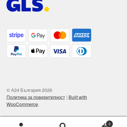
© А24 България 2026
Политика за поверителност
Built with
WooCommerce
.
0
Търсене
Търсене