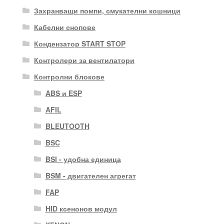
Захранващи помпи, смукателни кошници
Кабелни снопове
Кондензатор START STOP
Контролери за вентилатори
Контролни блокове
ABS и ESP
AFIL
BLEUTOOTH
BSC
BSI - удобна единица
BSM - двигателен агрегат
FAP
HID ксенонов модул