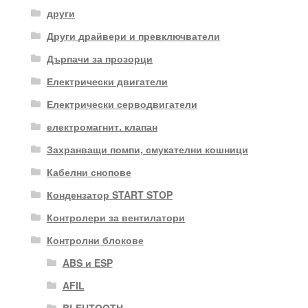
други
Други драйвери и превключватели
Дърпачи за прозорци
Електрически двигатели
Електрически серводвигатели
електромагнит. клапан
Захранващи помпи, смукателни кошници
Кабелни снопове
Кондензатор START STOP
Контролери за вентилатори
Контролни блокове
ABS и ESP
AFIL
BLEUTOOTH