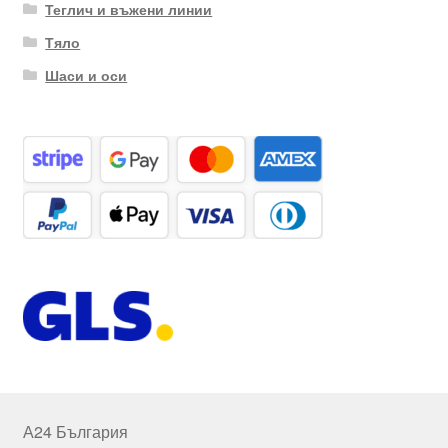
Теглич и въжени линии
Тяло
Шаси и оси
А24 България