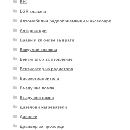
BHI
EGR клапани
Автомобилни радиоприемници и аксесоари.
Алтернатори
Брави и ключове за врати
Вакуумни клапани
Вентилатор за отопление
Вентилатор на радиатора
Високоговорители
Въздушна помпа
Въздушни везни
Дизелови нагреватели
Дисплеи
Драйвер за прозорци