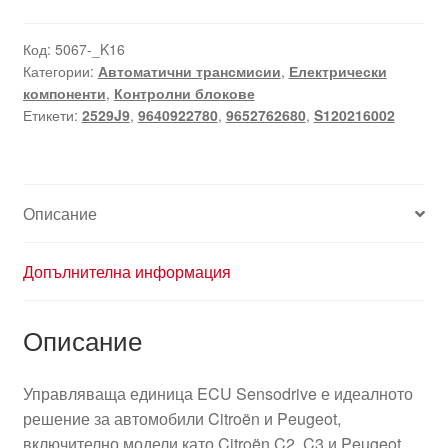
Код:
5067-_K16
Категории:
Автоматични трансмисии
,
Електрически
компоненти
,
Контролни блокове
Етикети:
2529J9
,
9640922780
,
9652762680
,
S120216002
Описание
Допълнителна информация
Описание
Управляваща единица ECU Sensodrive е идеалното
решение за автомобили Citroën и Peugeot,
включително модели като Citroën C2, C3 и Peugeot