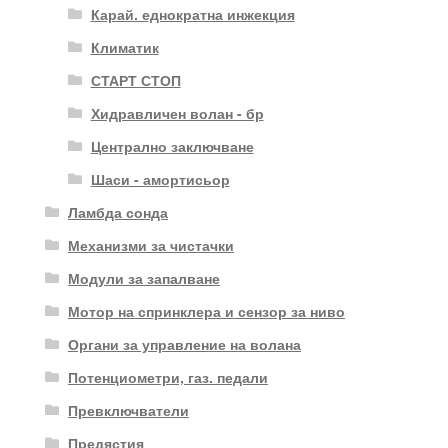
Карай. еднократна инжекция
Климатик
СТАРТ СТОП
Хидравличен волан - бр
Централно заключване
Шаси - амортисьор
Ламбда сонда
Механизми за чистачки
Модули за запалване
Мотор на спринклера и сензор за ниво
Органи за управление на волана
Потенциометри, газ. педали
Превключватели
Предястия