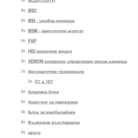
BSC
BSI - удобна единица
BSM - двигателен агрегат
FAP
HID ксенонов модул
XENON кормилно управление мерна единица
Автоматични трансмисии
C1 и 107
Алармен блок
Асистент за паркиране
Блок за имобилайзер
Въздушна възглавница
други