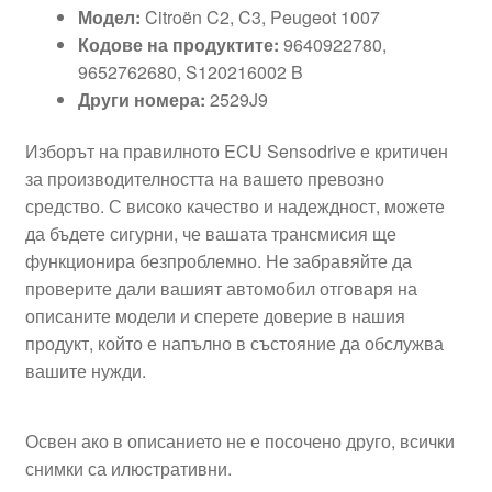
Модел:
Citroën C2, C3, Peugeot 1007
Кодове на продуктите:
9640922780,
9652762680, S120216002 B
Други номера:
2529J9
Изборът на правилното ECU Sensodrive е критичен
за производителността на вашето превозно
средство. С високо качество и надеждност, можете
да бъдете сигурни, че вашата трансмисия ще
функционира безпроблемно. Не забравяйте да
проверите дали вашият автомобил отговаря на
описаните модели и сперете доверие в нашия
продукт, който е напълно в състояние да обслужва
вашите нужди.
Освен ако в описанието не е посочено друго, всички
снимки са илюстративни.