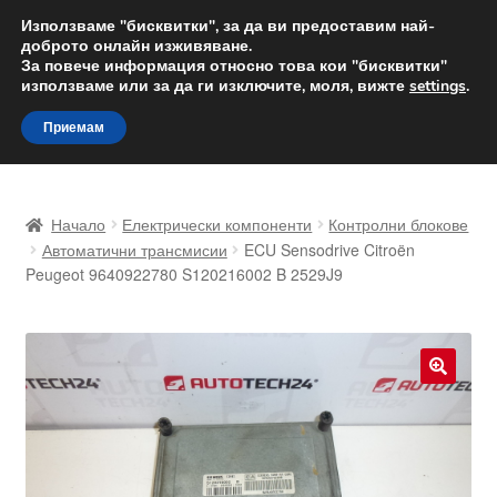
ДОСТАВКА от 12 лв.
Използваме "бисквитки", за да ви предоставим най-
доброто онлайн изживяване.
Доставка по целия свят
За повече информация относно това кои "бисквитки"
използваме или за да ги изключите, моля, вижте
settings
.
Skip
Skip
Menu
Приемам
to
to
navigation
content
Начало
Начало
Електрически компоненти
Контролни блокове
Доставка по целия свят
Автоматични трансмисии
ECU Sensodrive Citroën
Peugeot 9640922780 S120216002 B 2529J9
Жалби
За нас
🔍
Количка
Контакт