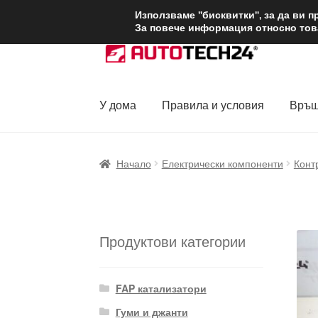
ДОСТАВКА от 1
Използваме "бисквитки", за да ви 
За повече информация относно това
Skip
Skip
to
to
navigation
content
У дома
Правила и условия
Връщ
Начало
Доставка по целия свят
Жалби
За
Начало
Електрически компоненти
Конт
Политика за поверителност
Правила и у
Продуктови категории
FAP катализатори
Гуми и джанти