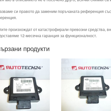
азваме си правото да заменим поръчаната референция със
еренция.
тите произхождат от катастрофирали превозни средства, вн
доставяме 12-месечна гаранция за функционалност.
ързани продукти