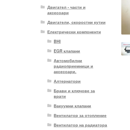
Двигател - части и
аксесоари
Двигатели, скоростни кутии
Електрически компоненти
BHI
EGR клапани
Автомобилни
радиоприемници и
аксесоари.
Алтернатори
Брави и ключове за
врати
Вакуумни клапани
Вентилатор за отопление
Вентилатор на радиатора