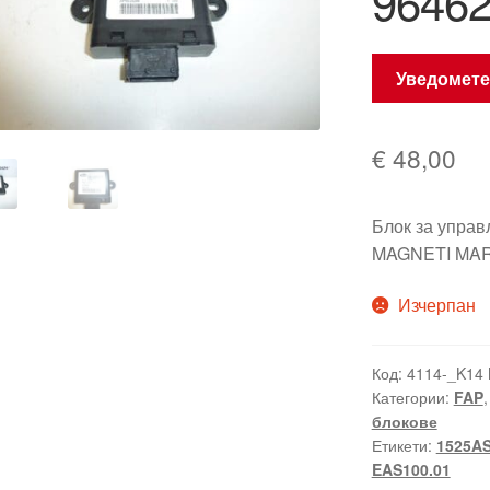
9646
Уведомете
€
48,00
Блок за управ
MAGNETI MARE
Изчерпан
Код:
4114-_K14
Категории:
FAP
блокове
Етикети:
1525A
EAS100.01