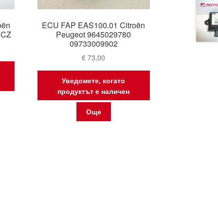
oën
ECU FAP EAS100.01 Citroën
5CZ
Peugeot 9645029780
09733009902
€
73,00
Уведомете, когато
продуктът е наличен
Още