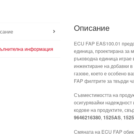
Описание
сание
ECU FAP EAS100.01 предс
ълнителна информация
единица, проектирана за м
ръководна единица играе 
инжектиране на добавки в
газове, което е особено в
FAP филтрите за твърди ч
Съвместимостта на проду
осигурявайки надеждност 
кодове на продуктите, св
9646216380
,
1525AS
,
152
Смяната на ECU FAP обикн