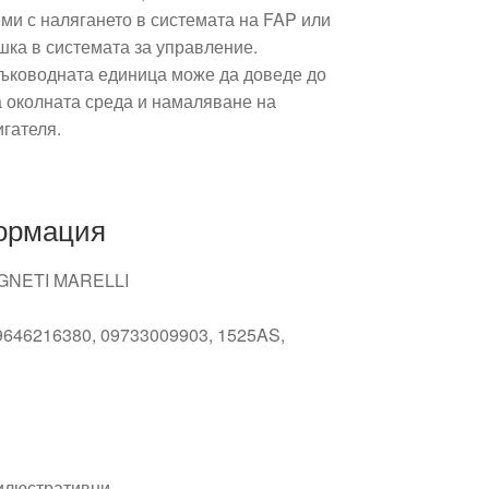
ми с налягането в системата на FAP или
шка в системата за управление.
ъководната единица може да доведе до
 околната среда и намаляване на
гателя.
ормация
NETI MARELLI
646216380, 09733009903, 1525AS,
 илюстративни.