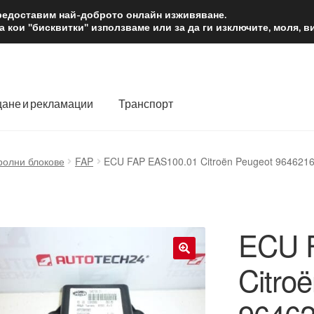
2 лв.
Доста
предоставим най-доброто онлайн изживяване.
 кои "бисквитки" използваме или за да ги изключите, моля, 
ане и рекламации
Транспорт
 нас
Количка
Контакт
Моята сметка
Плащанията
ролни блокове
FAP
ECU FAP EAS100.01 Citroën Peugeot 964621
словия
Процедура за рекламации
Разгледайте
Транспорт
ECU 
Citro
🔍