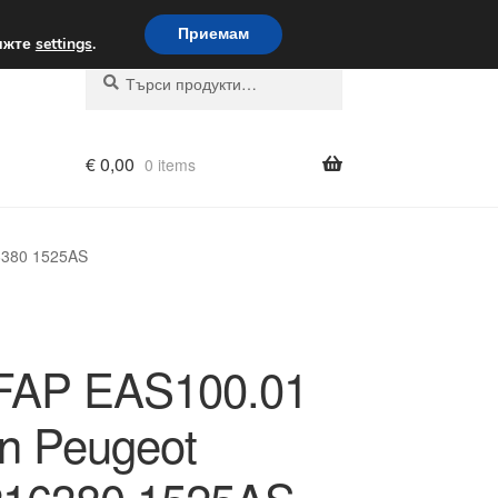
вка по целия свят
Приемам
вижте
settings
.
Търсене
Търсене
за:
€
0,00
0 items
6380 1525AS
FAP EAS100.01
ën Peugeot