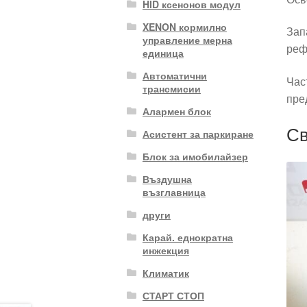
HID ксенонов модул
XENON кормилно
Зап
управление мерна
реф
единица
Автоматични
Час
трансмисии
пре
Алармен блок
Св
Асистент за паркиране
Блок за имобилайзер
Въздушна
възглавница
други
Карай. еднократна
инжекция
Климатик
СТАРТ СТОП