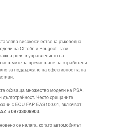
тавлява висококачествена ръководна
одели на Citroën и Peugeot. Тази
важна роля в управлението на
 системите за пречистване на отработени
ажно за поддържане на ефективността на
астици.
кта обхваща множество модели на PSA,
и дълготрайност. Често срещаните
ързани с ECU FAP EAS100.01, включват:
5AZ
и
09733009903
.
овено се налага, когато автомобилът