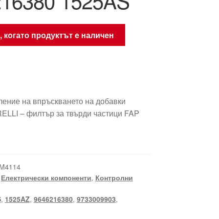
216380 1525AS
, когато продуктът е наличен
ление на впръскването на добавки
LLI – филтър за твърди частици FAP
 M4114
,
Електрически компоненти
,
Контролни
S
,
1525AZ
,
9646216380
,
9733009903
,