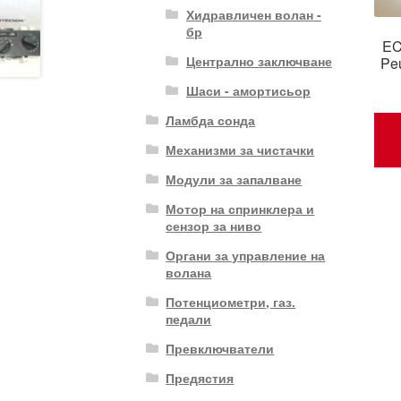
Хидравличен волан -
бр
EC
Централно заключване
Pe
Шаси - амортисьор
Ламбда сонда
Механизми за чистачки
Модули за запалване
Мотор на спринклера и
сензор за ниво
Органи за управление на
волана
Потенциометри, газ.
педали
Превключватели
Предястия