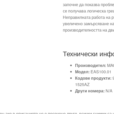
започне да показва пробле
се получава логическа гре
Неправилната работа на р
увеличено замърсяване на
производителността на дви
Технически инф
Производител:
MAG
Модел:
EAS100.01
Кодове продукти:
9
1525AZ
Други номера:
N/A
ен ако в описанието не е посочено друго, всички снимки са