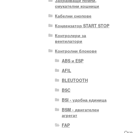
Захранващи помпи,
смукателни кошници
Кабелни снопове
Кондензатор START STOP
Контролери за
вентилатори
Контролни блокове
ABS и ESP
AFIL
BLEUTOOTH
BSC
BSI - удобна единица
BSM - двигателен
агрегат
FAP
Осв