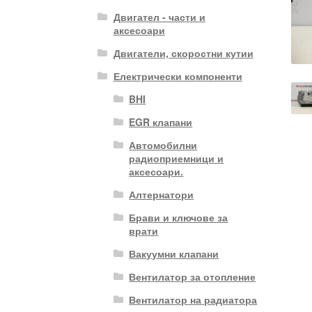
Двигател - части и
аксесоари
Двигатели, скоростни кутии
Електрически компоненти
BHI
EGR клапани
Автомобилни
радиоприемници и
аксесоари.
Алтернатори
Брави и ключове за
врати
Вакуумни клапани
Вентилатор за отопление
Вентилатор на радиатора