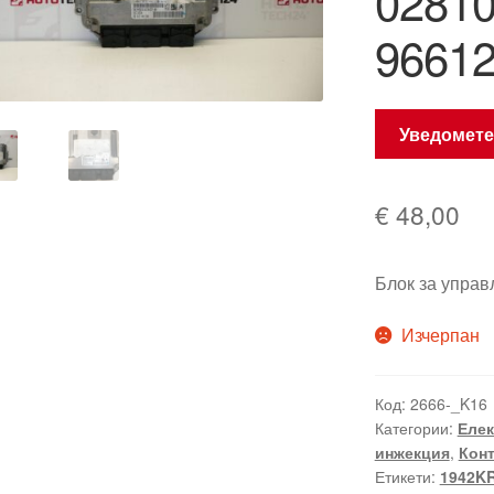
0281
9661
Уведомете
€
48,00
Блок за упра
Изчерпан
Код:
2666-_K16
Категории:
Елек
инжекция
,
Кон
Етикети:
1942K