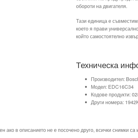
обороти на двигателя.
Тази единица е съвместима
което я прави универсално
който самостоятелно извъ
Техническа инф
Производител: Bosc
Модел: EDC16C34
Кодове продукти: 0
Други номера: 1942
ен ако в описанието не е посочено друго, всички снимки са