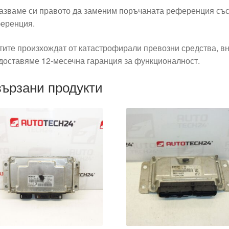
азваме си правото да заменим поръчаната референция със
еренция.
тите произхождат от катастрофирали превозни средства, вн
доставяме 12-месечна гаранция за функционалност.
ързани продукти