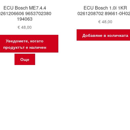
ECU Bosch ME7.4.4
ECU Bosch 1.0i 1KR
0261206606 9653702380
0261208702 89661-0H0
194063
€
48,00
€
48,00
Добавяне в количката
Уведомете, когато
продуктът е наличен
Още