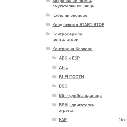
Захранващи помпи,
смукателни кошници
Кабелни снопове
Кондензатор START STOP
Контролери за
вентилатори
Контролни блокове
ABS и ESP
AFIL
BLEUTOOTH
BSC
BSI - удобна единица
BSM - двигателен
агрегат
Осв
FAP