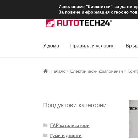
ДОСТАВКА от 1
Използваме "бисквитки", за да ви 
За повече информация относно това
Skip
Skip
to
to
navigation
content
У дома
Правила и условия
Връщ
Начало
Доставка по целия свят
Жалби
За
Начало
Електрически компоненти
Конт
Политика за поверителност
Правила и у
Продуктови категории
FAP катализатори
Гуми и джанти