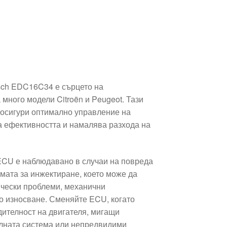
ch EDC16C34 е сърцето на
много модели Citroën и Peugeot. Тази
 осигури оптимално управление на
а ефективността и намалява разхода на
ECU е наблюдавано в случаи на повреда
мата за инжектиране, което може да
ически проблеми, механични
 износване. Сменяйте ECU, когато
ителност на двигателя, мигащи
лната система или непредвидими