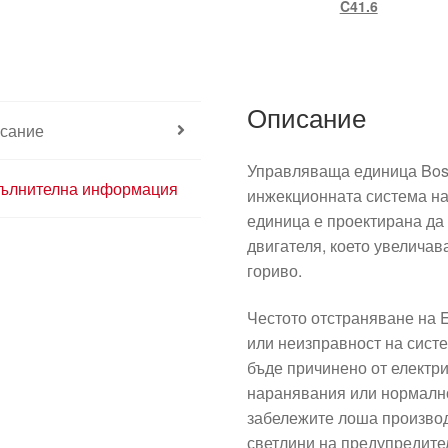
C41.6
Описание
сание
Управляваща единица Bos
ълнителна информация
инжекционната система на 
единица е проектирана да
двигателя, което увеличав
гориво.
Честото отстраняване на 
или неизправност на систе
бъде причинено от електр
наранявания или нормално
забележите лоша производ
светлини на предупредите