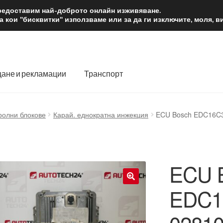
2 лв.
Доста
предоставим най-доброто онлайн изживяване.
 кои "бисквитки" използваме или за да ги изключите, моля, 
ане и рекламации
Транспорт
 нас
Количка
Контакт
Моята сметка
Плащанията
ролни блокове
Карай. еднократна инжекция
ECU Bosch EDC16C3
словия
Процедура за рекламации
Разгледайте
Транспорт
ECU 
EDC16
🔍