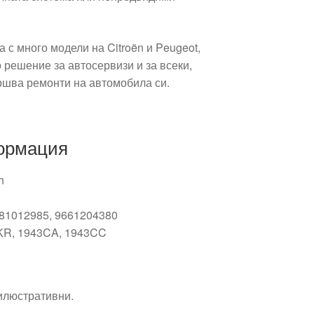
 с много модели на Citroën и Peugeot,
 решение за автосервизи и за всеки,
ршва ремонти на автомобила си.
ормация
h
281012985, 9661204380
KR, 1943CA, 1943CC
 илюстративни.