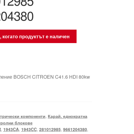
012985
204380
, когато продуктът е наличен
вление BOSCH CITROEN C41.6 HDI 80kw
трически компоненти
,
Карай. еднократна
тролни блокове
R
,
1943CA
,
1943CC
,
281012985
,
9661204380
,