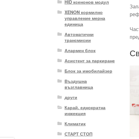
HID ксенонов модул
Зап
XENON кормилно
реф
управление мерна
единица
Час
Автоматични
пре
трансмисии
Св
Алармен блок
Асистент за паркиране
Блок за имобилайзер
Въздушна
възглавница
други
Карай. еднократна
инжекция
Климатик
СТАРТ СТОП