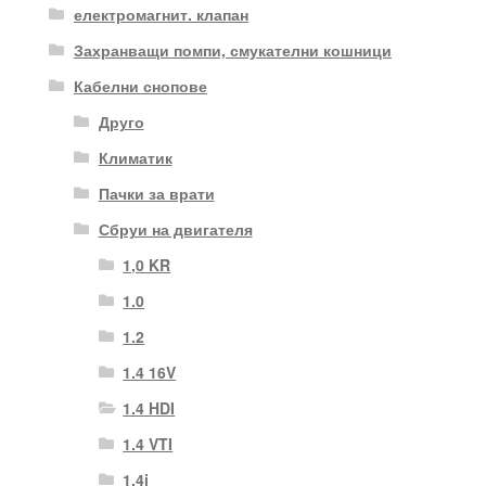
електромагнит. клапан
Захранващи помпи, смукателни кошници
Кабелни снопове
Друго
Климатик
Пачки за врати
Сбруи на двигателя
1,0 KR
1.0
1.2
1.4 16V
1.4 HDI
1.4 VTI
1.4i