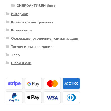
ХИДРОАКТИВЕН блок
Интериор
Комплекти инструменти
Контейнери
Охлаждане, отопление, климатизация
Теглич и въжени линии
Тяло
Шаси и оси