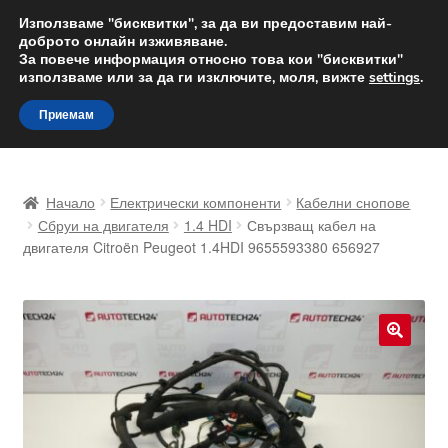
ДОСТАВКА от 12 лв.
Използваме "бисквитки", за да ви предоставим най-
доброто онлайн изживяване.
Доставка по целия свят
За повече информация относно това кои "бисквитки"
използваме или за да ги изключите, моля, вижте
settings
.
Skip
Skip
Menu
Приемам
to
to
navigation
content
Начало
Начало
Електрически компоненти
Кабелни снопове
Доставка по целия свят
Сбруи на двигателя
1.4 HDI
Свързващ кабел на
двигателя Citroën Peugeot 1.4HDI 9655593380 656927
Жалби
За нас
🔍
Количка
Контакт