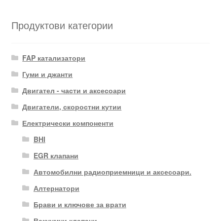
Продуктови категории
FAP катализатори
Гуми и джанти
Двигател - части и аксесоари
Двигатели, скоростни кутии
Електрически компоненти
BHI
EGR клапани
Автомобилни радиоприемници и аксесоари.
Алтернатори
Брави и ключове за врати
Вакуумни клапани