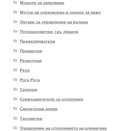
Модули за запалване
Мотор на спринклера и сензор за ниво
Органи за управление на волана
Потенциометри, газ. педали
Превключватели
Предястия
Резистори
Реле
Рога Рога
Сензори
Серводвигатели за отопление
Смукателни клапи
Тахометри
Управление на отоплението на климатика