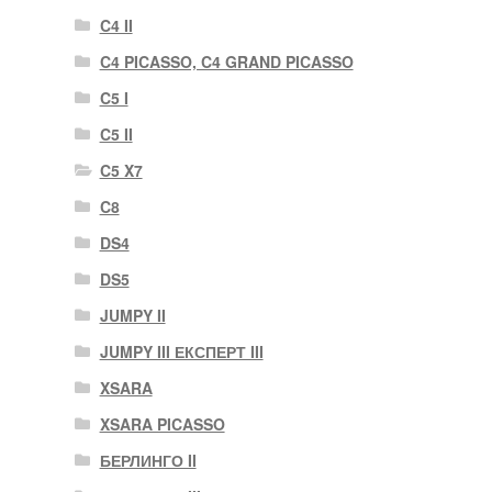
C4 II
C4 PICASSO, C4 GRAND PICASSO
C5 I
C5 II
C5 X7
C8
DS4
DS5
JUMPY II
JUMPY III ЕКСПЕРТ III
XSARA
XSARA PICASSO
БЕРЛИНГО II