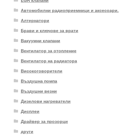
EGR клапани
Автомобилни радиоприемници и аксесоари.
Алтернатори
Брави и ключове за врати
Вакуумни клапани
Вентилатор за отопление
Вентилатор на радиатора
Високоговорители
Въздушна помпа
Въздушни везни
Дизелови нагреватели
Дисплеи
Драйвер за прозорци
други