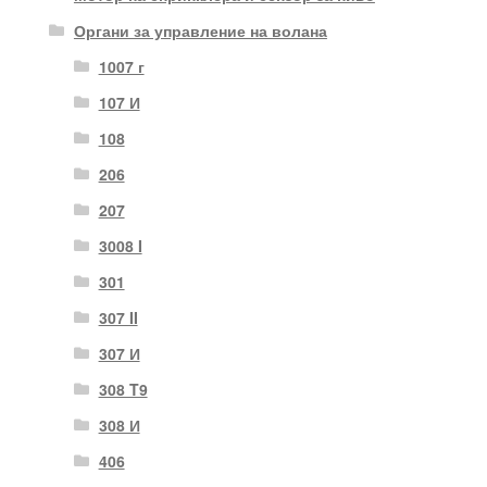
Органи за управление на волана
1007 г
107 И
108
206
207
3008 I
301
307 II
307 И
308 T9
308 И
406