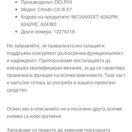
Производител: DELPHI
Модел: Citroën C5 III X7
Кодове на продуктите: 96720603XT, 6242RK,
6242HE, 624383
Други номера: 12276318
Не забравяйте, че правилната инсталация и
поддръжка осигуряват дългосрочна функционалност
и надеждност. Препоръчваме инсталацията да
извършва квалифициран механик, за да се гарантира
правилната функция на всички компоненти. Тази част
е напълно готова за употреба в вашето превозно
средство.
Освен ако в описанието не е посочено друго, всички
снимки са илюстративни.
Запазваме си правото да заменим поръчаната