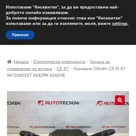
ДОСТАВКА от 12 лв.
Използваме "бисквитки", за да ви предоставим най-
доброто онлайн изживяване.
Доставка по целия свят
За повече информация относно това кои "бисквитки"
използваме или за да ги изключите, моля, вижте
settings
.
Skip
Skip
Menu
Приемам
to
to
navigation
content
Начало
Начало
Електрически компоненти
Органи за
Доставка по целия свят
управление на волана
C5 X7
Окачване Citroën C5 III X7
96720603XT 6242RK 6242HE
Жалби
За нас
🔍
Количка
Контакт