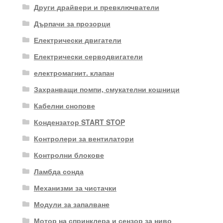
Други драйвери и превключватели
Дърпачи за прозорци
Електрически двигатели
Електрически серводвигатели
електромагнит. клапан
Захранващи помпи, смукателни кошници
Кабелни снопове
Кондензатор START STOP
Контролери за вентилатори
Контролни блокове
Ламбда сонда
Механизми за чистачки
Модули за запалване
Мотор на спринклера и сензор за ниво