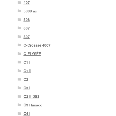
407
5008 аз
508
607
807
C-Crosser 4007
C-ELYSÉE
C1 I
C1 II
C2
C3 I
C3 II DS3
C3 Пикасо
C4 I