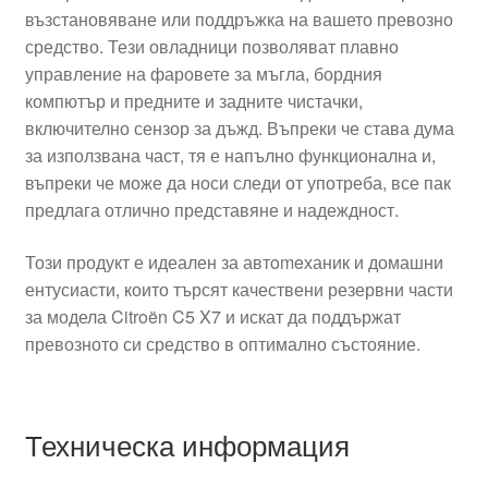
възстановяване или поддръжка на вашето превозно
средство. Тези овладници позволяват плавно
управление на фаровете за мъгла, бордния
компютър и предните и задните чистачки,
включително сензор за дъжд. Въпреки че става дума
за използвана част, тя е напълно функционална и,
въпреки че може да носи следи от употреба, все пак
предлага отлично представяне и надеждност.
Този продукт е идеален за автomeханик и домашни
ентусиасти, които търсят качествени резервни части
за модела Citroën C5 X7 и искат да поддържат
превозното си средство в оптимално състояние.
Техническа информация