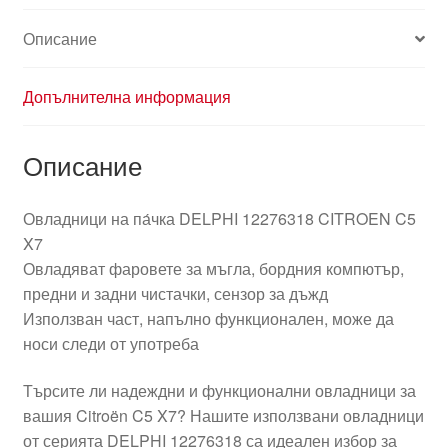
Описание
Допълнителна информация
Описание
Овладници на па́чка DELPHI 12276318 CITROEN C5
X7
Овладяват фаровете за мъгла, бордния компютър,
предни и задни чистачки, сензор за дъжд
Използван част, напълно функционален, може да
носи следи от употреба
Търсите ли надеждни и функционални овладници за
вашия Citroën C5 X7? Нашите използвани овладници
от серията DELPHI 12276318 са идеален избор за