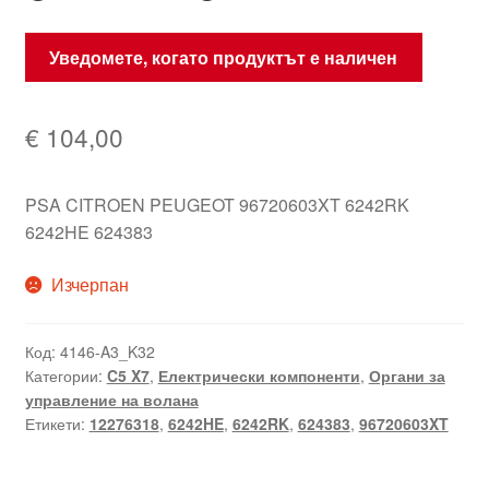
Уведомете, когато продуктът е наличен
€
104,00
PSA CITROEN PEUGEOT 96720603XT 6242RK
6242HE 624383
Изчерпан
Код:
4146-A3_K32
Категории:
C5 X7
,
Електрически компоненти
,
Органи за
управление на волана
Етикети:
12276318
,
6242HE
,
6242RK
,
624383
,
96720603XT